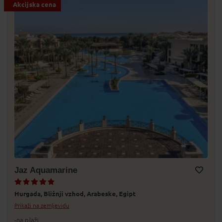
Akcijska cena
Jaz Aquamarine
Dodaj v Moj izbor
Hurgada,
Bližnji vzhod,
Arabeske,
Egipt
Prikaži na zemljevidu
-na plaži