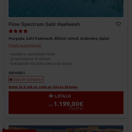
Flow Spectrum Sahl Hasheesh
Dodaj v Moj izbor
Hurgada,
Sahl Hasheesh,
Bližnji vzhod,
Arabeske,
Egipt
Prikaži na zemljevidu
- moderno opremljen hotel
- priporočamo družinam
- brezplačen shuttle prevoz do plaže
ODHODI
Datumi odhodov
Samo še 5 sob na voljo za iskane datume
LETALO
1.199,00
€
OD
7
NOČITEV