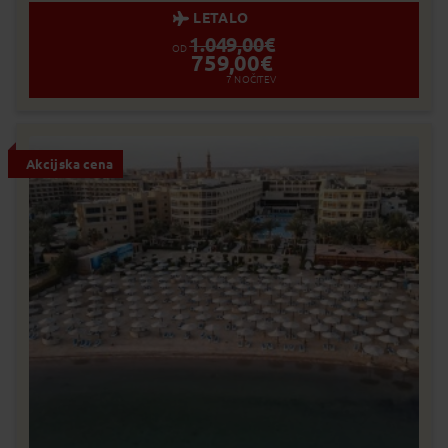
LETALO
1.049,00
€
OD
759,00
€
7
NOČITEV
Akcijska cena