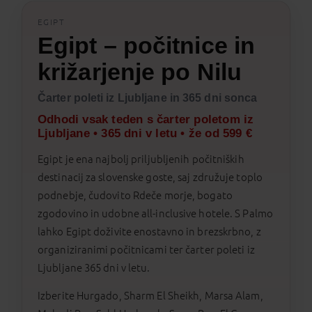
EGIPT
Egipt – počitnice in
križarjenje po Nilu
Čarter poleti iz Ljubljane in 365 dni sonca
Odhodi vsak teden s čarter poletom iz
Ljubljane • 365 dni v letu • že od 599 €
Egipt je ena najbolj priljubljenih počitniških
destinacij za slovenske goste, saj združuje toplo
podnebje, čudovito Rdeče morje, bogato
zgodovino in udobne all-inclusive hotele. S Palmo
lahko Egipt doživite enostavno in brezskrbno, z
organiziranimi počitnicami ter čarter poleti iz
Ljubljane 365 dni v letu.
Izberite Hurgado, Sharm El Sheikh, Marsa Alam,