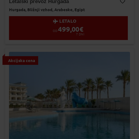
Letalski prevoz Hurgada
Hurgada,
Bližnji vzhod,
Arabeske,
Egipt
Dodaj v Moj izbor
LETALO
499,00
€
OD
7
DNI
Akcijska cena