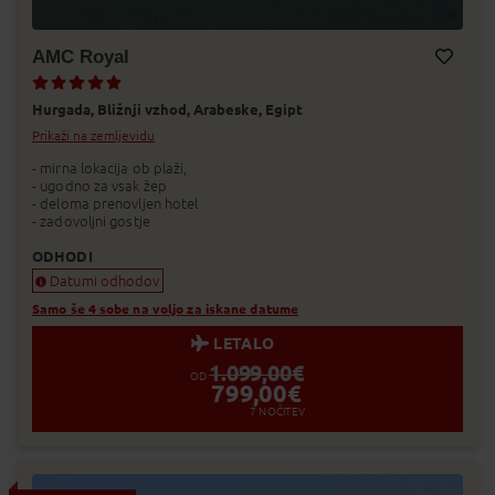
AMC Royal
Dodaj v Moj izbor
Hurgada,
Bližnji vzhod,
Arabeske,
Egipt
Prikaži na zemljevidu
- mirna lokacija ob plaži,
- ugodno za vsak žep
- deloma prenovljen hotel
- zadovoljni gostje
ODHODI
Datumi odhodov
Samo še 4 sobe na voljo za iskane datume
LETALO
1.099,00
€
OD
799,00
€
7
NOČITEV