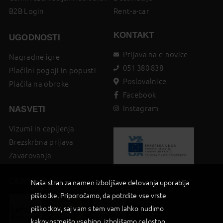
B2B Login
Rent-a-car
KONTAKT
UGODNOSTI
Prijava na e-novice
Nagradne igre
051 380 838
Plačilni pogoji in popusti
Poslovalnice
Plačila na obroke
Facebook
Instagram
NASVETI
Vizumi in cepljenja
Brezskrbna prijava
Zavarovanja
CERTIFIKATI
Naša stran za namen izboljšave delovanja uporablja
piškotke. Priporočamo, da potrdite vse vrste
piškotkov, saj vam s tem vam lahko nudimo
kakovostnejšo vsebino, izboljšamo celostno