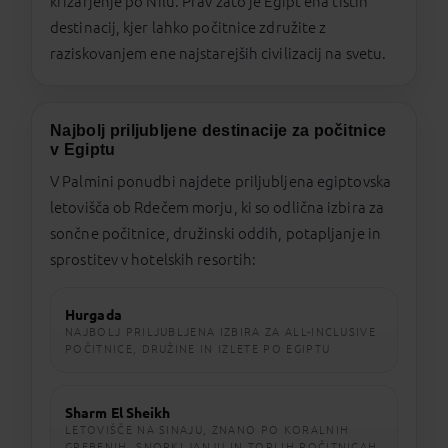
križarjenje po Nilu. Prav zato je Egipt ena tistih
destinacij, kjer lahko počitnice združite z
raziskovanjem ene najstarejših civilizacij na svetu.
Najbolj priljubljene destinacije za počitnice
v Egiptu
V Palmini ponudbi najdete priljubljena egiptovska
letovišča ob Rdečem morju, ki so odlična izbira za
sončne počitnice, družinski oddih, potapljanje in
sprostitev v hotelskih resortih:
Hurgada
NAJBOLJ PRILJUBLJENA IZBIRA ZA ALL-INCLUSIVE
POČITNICE, DRUŽINE IN IZLETE PO EGIPTU
Sharm El Sheikh
LETOVIŠČE NA SINAJU, ZNANO PO KORALNIH
GREBENIH, SNORKLJANJU IN TOPLIH POČITNICAH