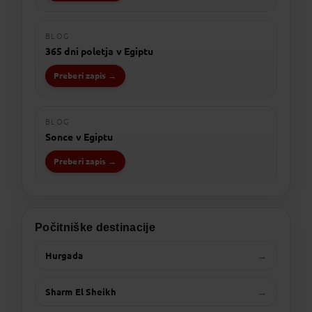
BLOG
365 dni poletja v Egiptu
Preberi zapis →
BLOG
Sonce v Egiptu
Preberi zapis →
Počitniške destinacije
Hurgada
→
Sharm El Sheikh
→