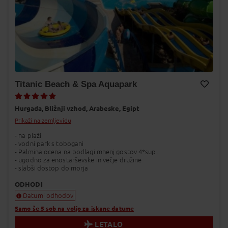
Titanic Beach & Spa Aquapark
Dodaj v Moj izbor
Hurgada,
Bližnji vzhod,
Arabeske,
Egipt
Prikaži na zemljevidu
- na plaži
- vodni park s tobogani
- Palmina ocena na podlagi mnenj gostov 4*sup.
- ugodno za enostarševske in večje družine
- slabši dostop do morja
ODHODI
Datumi odhodov
Samo še 5 sob na voljo za iskane datume
LETALO