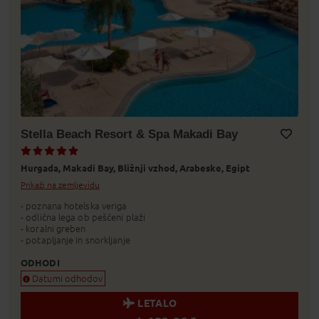
Stella Beach Resort & Spa Makadi Bay
Dodaj v Moj izbor
Hurgada,
Makadi Bay,
Bližnji vzhod,
Arabeske,
Egipt
Prikaži na zemljevidu
- poznana hotelska veriga
- odlična lega ob peščeni plaži
- koralni greben
- potapljanje in snorkljanje
ODHODI
Datumi odhodov
LETALO