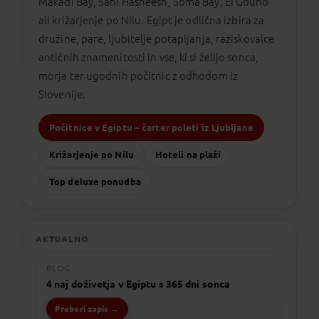
Makadi Bay, Sahl Hasheesh, Soma Bay, El Gouno
ali križarjenje po Nilu. Egipt je odlična izbira za
družine, pare, ljubitelje potapljanja, raziskovalce
antičnih znamenitosti in vse, ki si želijo sonca,
morja ter ugodnih počitnic z odhodom iz
Slovenije.
Počitnice v Egiptu – čarter poleti iz Ljubljane
Križarjenje po Nilu
Hoteli na plaži
Top deluxe ponudba
AKTUALNO
BLOG
4 naj doživetja v Egiptu s 365 dni sonca
Preberi zapis →