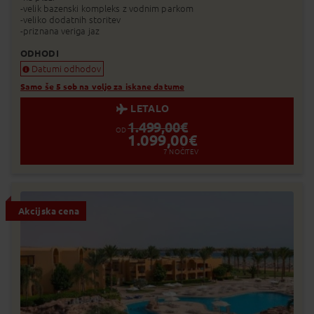
-velik bazenski kompleks z vodnim parkom
-veliko dodatnih storitev
-priznana veriga jaz
ODHODI
Datumi odhodov
Samo še 5 sob na voljo za iskane datume
LETALO
1.499,00
€
OD
1.099,00
€
7
NOČITEV
Akcijska cena