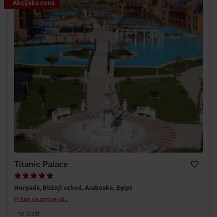
Akcijska cena
Titanic Palace
Dodaj v Moj izbor
Hurgada,
Bližnji vzhod,
Arabeske,
Egipt
Prikaži na zemljevidu
- na plaži