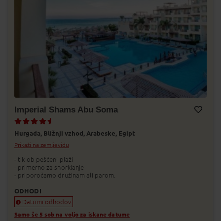
Imperial Shams Abu Soma
Dodaj v Moj izbor
Hurgada,
Bližnji vzhod,
Arabeske,
Egipt
Prikaži na zemljevidu
- tik ob peščeni plaži
- primerno za snorklanje
- priporočamo družinam ali parom.
ODHODI
Datumi odhodov
Samo še 5 sob na voljo za iskane datume