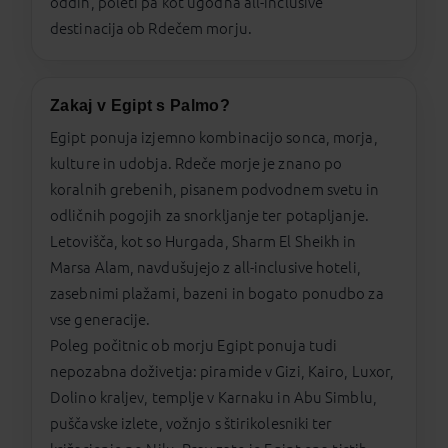
oddih, poleti pa kot ugodna all-inclusive
destinacija ob Rdečem morju.
Zakaj v Egipt s Palmo?
Egipt ponuja izjemno kombinacijo sonca, morja,
kulture in udobja. Rdeče morje je znano po
koralnih grebenih, pisanem podvodnem svetu in
odličnih pogojih za snorkljanje ter potapljanje.
Letovišča, kot so Hurgada, Sharm El Sheikh in
Marsa Alam, navdušujejo z all-inclusive hoteli,
zasebnimi plažami, bazeni in bogato ponudbo za
vse generacije.
Poleg počitnic ob morju Egipt ponuja tudi
nepozabna doživetja: piramide v Gizi, Kairo, Luxor,
Dolino kraljev, templje v Karnaku in Abu Simblu,
puščavske izlete, vožnjo s štirikolesniki ter