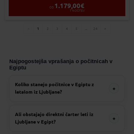
1.179,00
€
OD
7
NOČITEV
1
2
3
4
5
...
24
You're
page
page
page
page
page
page
page
page
on
page
Najpogostejša vprašanja o počitnicah v
Egiptu
Koliko stanejo počitnice v Egiptu z
+
letalom iz Ljubljane?
Ali obstajajo direktni čarter leti iz
+
Ljubljane v Egipt?