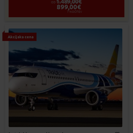
1.489,00
€
OD
899,00
€
7
NOČITEV
Akcijska cena