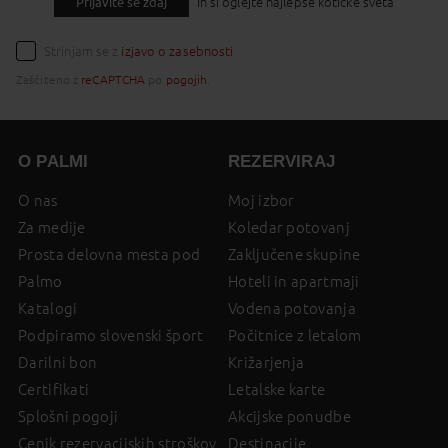
Prijavite se zdaj
In si oglejte najlepše kotičke sveta
Strinjam se z
izjavo o zasebnosti
Zaščiteno z
reCAPTCHA
po
pogojih
.
O PALMI
REZERVIRAJ
O nas
Moj izbor
Za medije
Koledar potovanj
Prosta delovna mesta pod
Zaključene skupine
Palmo
Hoteli in apartmaji
Katalogi
Vodena potovanja
Podpiramo slovenski šport
Počitnice z letalom
Darilni bon
Križarjenja
Certifikati
Letalske karte
Splošni pogoji
Akcijske ponudbe
Cenik rezervacijskih stroškov
Destinacije