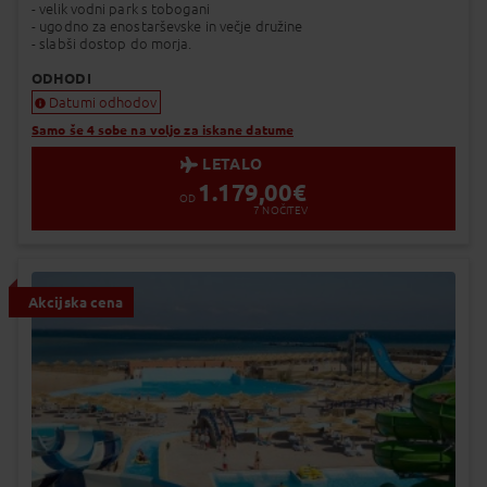
- velik vodni park s tobogani
- ugodno za enostarševske in večje družine
- slabši dostop do morja.
ODHODI
Datumi odhodov
Samo še 4 sobe na voljo za iskane datume
LETALO
1.179,00
€
OD
7
NOČITEV
Akcijska cena