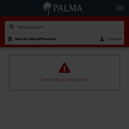
Kam potujem?
Izberite Odhod/Povratek
2 Odrasla
Odrasla
Otrok
Destinacija ni bila najdena