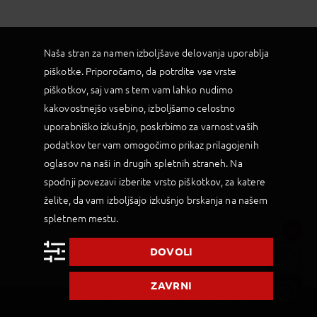
Naša stran za namen izboljšave delovanja uporablja
piškotke. Priporočamo, da potrdite vse vrste
piškotkov, saj vam s tem vam lahko nudimo
kakovostnejšo vsebino, izboljšamo celostno
uporabniško izkušnjo, poskrbimo za varnost vaših
podatkov ter vam omogočimo prikaz prilagojenih
oglasov na naši in drugih spletnih straneh. Na
spodnji povezavi izberite vrsto piškotkov, za katere
želite, da vam izboljšajo izkušnjo brskanja na našem
spletnem mestu.
DOVOLI
ZAVRNI
2019 © Palma d.o.o |
Powered by BookiniT System
|
Splošni pogoji