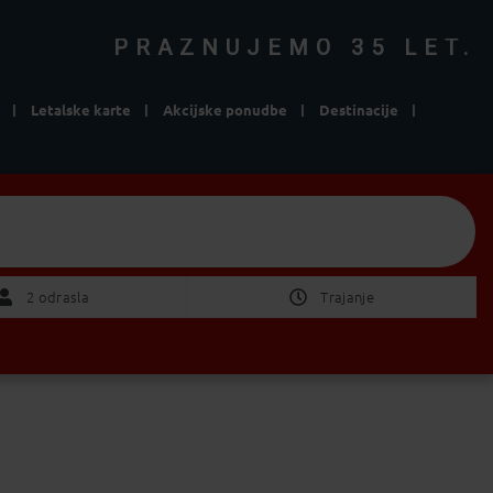
PRAZNUJEMO 35 LET.
Letalske karte
Akcijske ponudbe
Destinacije
rtmaji
Izberite Odhod/Povratek
2 Odrasla
2 odrasla
Trajanje
ni pomembno
1 teden
2 tedna
POTRDI
od 1 do 4 dni