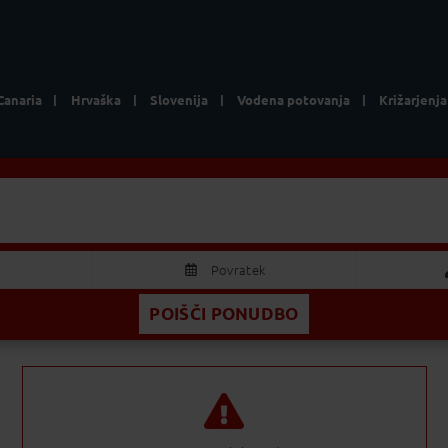
Canaria
Hrvaška
Slovenija
Vodena potovanja
Križarjenja
Lokacija
Hoteli in apa
2 Odrasla
Povratek
POIŠČI PONUDBO
AVGUST 2026
Odrasla
S
Č
P
S
N
Otrok
9
30
31
1
2
5
6
7
8
9