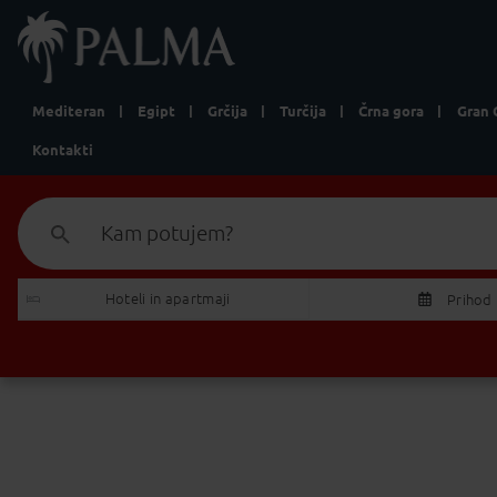
Mediteran
Egipt
Grčija
Turčija
Črna gora
Gran 
Kontakti
Kam potujem?
Izberite Odhod/Povratek
Hoteli in apartmaji 
Prihod
P
T
27
28
2
3
4