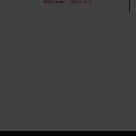
Destinacija ni bila najdena
2
13
14
15
16
9
20
21
22
23
6
27
28
29
30
2
3
4
5
6
Najboljša cena