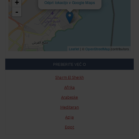
+
Odpri lokacijo v Google Maps
-
Leaflet
| ©
OpenStreetMap
contributors
PREBERITE VEČ O
Sharm El Sheikh
Afrika
Arabeske
Mediteran
Azija
Egipt