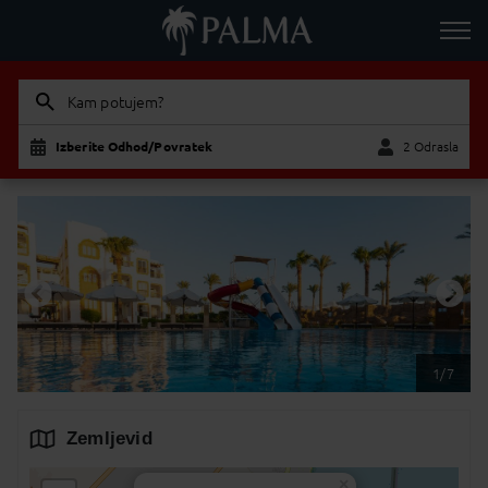
Kam potujem?
Izberite Odhod/Povratek
2 Odrasla
Odrasla
Otrok
1/7
Zemljevid
×