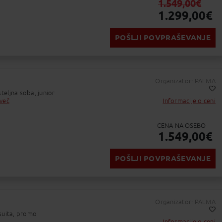
1.549,00
€
1.299,00
€
destinaciji dopolnijo 2 leti plačajo strošek letalskega prevoza za izbrani
POŠLJI POVPRAŠEVANJE
an 7. 11. 2025.
/rezervacije so izračunane po pogojih cene goriva 950€/tono. V
ji (
https://www.palma.si/splosni-pogoji/
) potnike ustrezno obvestili v
/rezervacije že vključujejo morebitno doplačilo za gorivo.
vratek:
andardov ob morebitnih dodatnih varnostnih in sanitarnih ukrepih, lahko
 Tor.:
10:00 - 10:50
Organizator: PALMA
Zakintos
-
Ljubljana
eljna soba, junior
ačetno letališče
Trajanje leta : 00:50
Končno letališče
 več
Informacije o ceni
Dodaj v Moj izbor
Začetno letališče : ZAKYNTHOS INTERNATIONAL A
Končno letališče : LJUBLJANA JOŽE PUČNIK AIR
Številka leta : 132
CENA NA OSEBO
1.549,00
€
POŠLJI POVPRAŠEVANJE
vratek:
 Tor.:
10:00 - 10:50
Organizator: PALMA
Zakintos
-
Ljubljana
suita, promo
ačetno letališče
Trajanje leta : 00:50
Končno letališče
Informacije o ceni