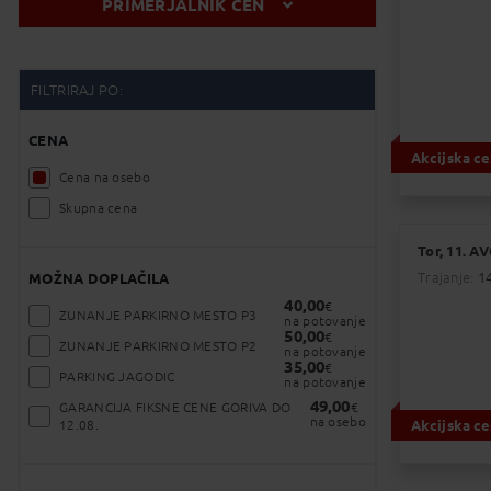
PRIMERJALNIK CEN
AVGUST 2026
FILTRIRAJ PO:
P
T
S
Č
P
S
N
Naveden
Veljavn
27
28
29
30
31
1
2
CENA
Akcijska c
Cena na osebo
3
4
5
6
7
8
9
Skupna cena
Odhod
10
11
12
13
14
15
16
11. 08. Tor.:
Tor, 11. A
1.299
€
Trajanje:
14
MOŽNA DOPLAČILA
Začet
17
18
19
20
21
22
23
40,00
€
ZUNANJE PARKIRNO MESTO P3
na potovanje
1.299
€
50,00
€
ZUNANJE PARKIRNO MESTO P2
na potovanje
24
25
26
27
28
29
30
35,00
€
PARKING JAGODIC
1.099
na potovanje
€
49,00
GARANCIJA FIKSNE CENE GORIVA DO
€
Naveden
31
1
2
3
4
5
6
na osebo
Akcijska c
12.08.
Veljavn
1.399
€
Najboljša cena
Izbran datum
Odhod