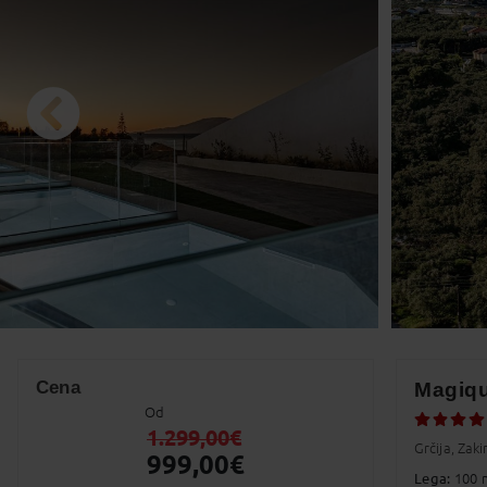
10
11
1
17
18
1
24
25
2
31
1
Prazniki
Cena
Magiqu
Od
1.299,00
€
Grčija, Zaki
999,00
€
Lega:
100 m