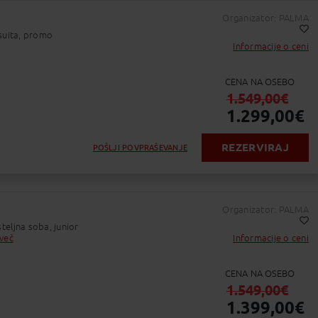
 Tor.:
10:00 - 10:50
Organizator: PALMA
Zakintos
-
Ljubljana
suita, promo
ačetno letališče
Trajanje leta : 00:50
Končno letališče
Informacije o ceni
Dodaj v Moj izbor
Začetno letališče : ZAKYNTHOS INTERNATIONAL A
Končno letališče : LJUBLJANA JOŽE PUČNIK AIR
Številka leta : 132
CENA NA OSEBO
1.549,00
€
1.299,00
€
REZERVIRAJ
POŠLJI POVPRAŠEVANJE
vratek:
 Tor.:
10:00 - 10:50
Organizator: PALMA
Zakintos
-
Ljubljana
eljna soba, junior
ačetno letališče
Trajanje leta : 00:50
Končno letališče
 več
Informacije o ceni
Dodaj v Moj izbor
Začetno letališče : ZAKYNTHOS INTERNATIONAL A
Končno letališče : LJUBLJANA JOŽE PUČNIK AIR
Številka leta : 132
CENA NA OSEBO
1.549,00
€
1.399,00
€