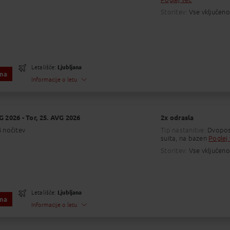
Začetno letališče : LJUBLJANA JOŽE PUČNIK AIR
Končno letališče : ZAKYNTHOS INTERNATIONAL A
Storitev:
Vse vključeno
Številka leta : 131
i so lokalni časi na destinaciji. Ure letov so informativne in nezavezujoče.
i vozni red je razviden ob prejemu potovalnih dokumentov.
Letališče:
Ljubljana
ena
Informacije o letu
:
Po
VG 2026
05:45 - 08:35
- Tor, 25. AVG 2026
2x odrasla
25. 08.
Ljubljana
-
Zakintos
 nočitev
Tip nastanitve:
Dvopost
no letališče
Trajanje leta : 01:50
Končno letališče
Z
suita, na bazen
Poglej
Začetno letališče : LJUBLJANA JOŽE PUČNIK AIR
Končno letališče : ZAKYNTHOS INTERNATIONAL A
Storitev:
Vse vključeno
Številka leta : 131
i so lokalni časi na destinaciji. Ure letov so informativne in nezavezujoče.
Letališče:
Ljubljana
ena
i vozni red je razviden ob prejemu potovalnih dokumentov.
Informacije o letu
:
Po