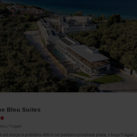
2
13
14
15
16
9
20
21
22
23
6
27
28
29
30
2
3
4
5
6
Najboljša cena
e Bleu Suites
ntos, Tragaki
 od morja in približno 400 m od peščeno prodnate plaže, v kraju Tragaki, 