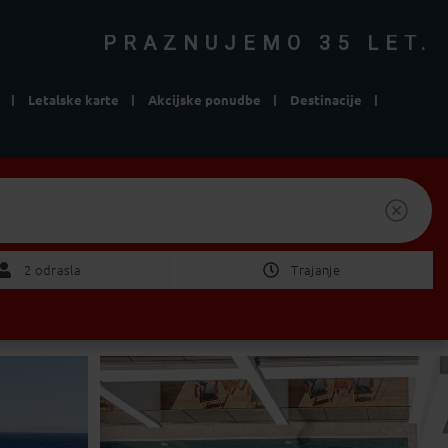
PRAZNUJEMO 35 LET.
Letalske karte
Akcijske ponudbe
Destinacije
Počitnice s prevozom
Izberite Odhod/Povratek
2 
2 odrasla
Trajanje
ni pomembno
1 teden
2 tedna
POTRDI
dan