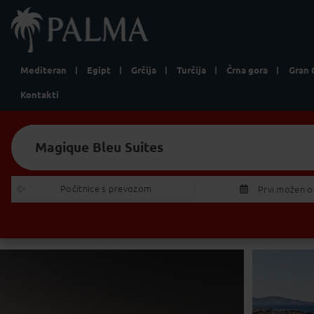
Mediteran
Egipt
Grčija
Turčija
Črna gora
Gran 
Kontakti
Magique Bleu Suites
Iščem:
Izberite Odhod/Povratek
Počitnice s prevozom 
Prvi možen 
P
T
27
28
2
3
4