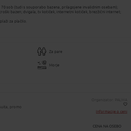
Pošlji Email
o 70 sob (tudi s souporabo bazena, prilagojene invalidnim osebam);
troški bazen; dvigala, tv kotiček, internetni kotiček, brezžični internet;
plaži za plačilo.
Kopirano v odložišče!
, telefon, sat-tv, brezžični internet, grelnik vode za kavo ali čaj,
rezervacija).
Za pare
Morje
3.00. Ure in program so informativni, natančnega prejmete v hotelu.
amete en kozarec pijače na osebo;
Organizator: PALMA
se, kar ni navedeno pod storitev »vse vključeno«.
suita, promo
hišni ljubljenčki dobrodošli (do 5 kg, s predhodno potrditvijo).
Informacije o ceni
Dodaj v Moj izbor
CENA NA OSEBO