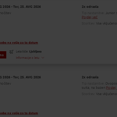
VG 2026
05:45 - 08:35
- Tor, 25. AVG 2026
2x odrasla
25. 08.
Ljubljana
-
Zakintos
nočitev
Tip nastanitve:
Junior 
no letališče
Trajanje leta : 01:50
Končno letališče
Z
Poglej več
Začetno letališče : LJUBLJANA JOŽE PUČNIK AIR
Končno letališče : ZAKYNTHOS INTERNATIONAL A
Storitev:
Vse vključeno
Številka leta : 131
sobe na voljo za ta datum
i so lokalni časi na destinaciji. Ure letov so informativne in nezavezujoče.
i vozni red je razviden ob prejemu potovalnih dokumentov.
Letališče:
Ljubljana
ena
Informacije o letu
:
Po
VG 2026
05:45 - 08:35
- Tor, 25. AVG 2026
2x odrasla
25. 08.
Ljubljana
-
Zakintos
nočitev
Tip nastanitve:
Dvopost
no letališče
Trajanje leta : 01:50
Končno letališče
Z
suita, na bazen
Poglej
Začetno letališče : LJUBLJANA JOŽE PUČNIK AIR
Končno letališče : ZAKYNTHOS INTERNATIONAL A
Storitev:
Vse vključeno
Številka leta : 131
sobe na voljo za ta datum
i so lokalni časi na destinaciji. Ure letov so informativne in nezavezujoče.