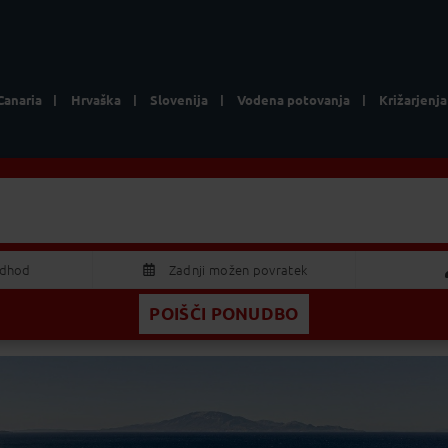
Canaria
Hrvaška
Slovenija
Vodena potovanja
Križarjenja
Magique Bleu Suites
2 Odrasla
odhod
Zadnji možen povratek
POIŠČI PONUDBO
AVGUST 2026
Odrasla
S
Č
P
S
N
Otrok
9
30
31
1
2
5
6
7
8
9