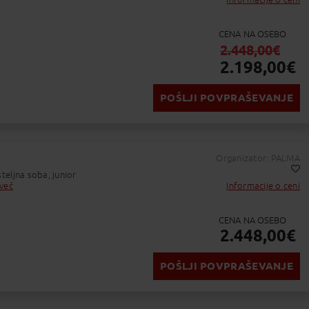
Dodaj v Moj izbor
Začetno letališče : ZAKYNTHOS INTERNATIONAL A
Končno letališče : LJUBLJANA JOŽE PUČNIK AIR
Številka leta : 132
CENA NA OSEBO
2.448,00
€
2.198,00
€
POŠLJI POVPRAŠEVANJE
vratek:
 Tor.:
10:00 - 10:50
Organizator: PALMA
Zakintos
-
Ljubljana
eljna soba, junior
ačetno letališče
Trajanje leta : 00:50
Končno letališče
 več
Informacije o ceni
Dodaj v Moj izbor
Začetno letališče : ZAKYNTHOS INTERNATIONAL A
Končno letališče : LJUBLJANA JOŽE PUČNIK AIR
Številka leta : 132
CENA NA OSEBO
2.448,00
€
POŠLJI POVPRAŠEVANJE
vratek: