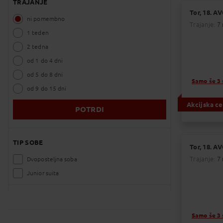
TRAJANJE
Prazniki
Let iz
11. 08. Tor.:
Tor, 18. A
ni pomembno
Trajanje:
7 
Začet
1 teden
2 tedna
od 1 do 4 dni
od 5 do 8 dni
Samo še 3 
Naveden
od 9 do 15 dni
Veljavn
Akcijska c
POTRDI
Odhod
TIP SOBE
18. 08. Tor.:
Tor, 18. A
Trajanje:
7 
Dvoposteljna soba
Začet
Junior suita
Samo še 3 
Naveden