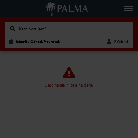
Kam potujem?
Izberite Odhod/Povratek
2 Odrasla
Odrasla
Otrok
Destinacija ni bila najdena