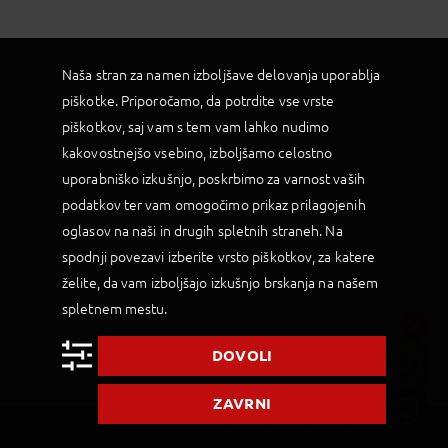
Naša stran za namen izboljšave delovanja uporablja
piškotke. Priporočamo, da potrdite vse vrste
piškotkov, saj vam s tem vam lahko nudimo
kakovostnejšo vsebino, izboljšamo celostno
uporabniško izkušnjo, poskrbimo za varnost vaših
podatkov ter vam omogočimo prikaz prilagojenih
oglasov na naši in drugih spletnih straneh. Na
spodnji povezavi izberite vrsto piškotkov, za katere
želite, da vam izboljšajo izkušnjo brskanja na našem
spletnem mestu.
DOVOLI
ZAVRNI
2019 © Palma d.o.o |
Powered by BookiniT System
|
Splošni pogoji