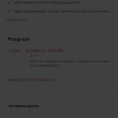
obisk slonje sirotišnice in želvjega zavetišča
ogled čajne plantaže, vožnja z vlakom skozi slikovito pokrajino
Prikaži več
Program
1. DAN
SLOVENIJA - EVROPA
letalo
Zbor na odhodnem letališču in polet proti enemu
od vmesnih letališč.
2. DAN
EVROPA - KOLOMBO – DAMBULLA
PRIKAŽI CELOTEN PROGRAM
letalo, večerja
Pristanek v Kolombu. Po opravljenih obmejnih
formalnostih vožnja proti notranjosti otoka in kot
bomo spoznali, so lahko šrilanške ceste posebno
doživetje. Spremlja nas kulisa bujne pokrajine, ki jo
prepredajo plantaže kokosovih palm, ananasa,
VSTOPNO MESTO
terasasta riževa polja in tradicionalne vasi. Prihod v
Dambullo, pomembno zgodovinsko in versko