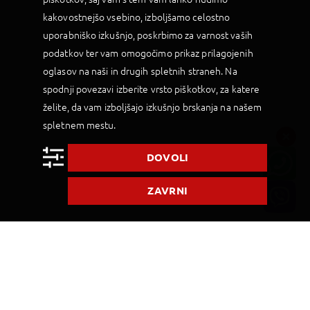
Levje skale spada med najslavnejše skalnate gmote
na Zemlji. Vzpon nanjo traja cca 45 minut. Nanjo se
kakovostnejšo vsebino, izboljšamo celostno
bomo povzpeli mimo freske Deklice v oblakih (edine
posvetne freske na Šrilanki), in stopili na vrh Sigiriye
uporabniško izkušnjo, poskrbimo za varnost vaših
skozi levje žrelo med ogromnimi šapami. Na vrhu so
podatkov ter vam omogočimo prikaz prilagojenih
vidni temelji nekdanje kraljeve palače, razkošnih
vrtov in celo bazen. Predvsem pa je osupljiv razgled
oglasov na naši in drugih spletnih straneh. Na
na naravo, vodne rezervoarje in starodavne vrtove.
spodnji povezavi izberite vrsto piškotkov, za katere
Sledi vožnja skozi zeleno pokrajino v cca 2 uri in pol
oddaljeni Kandy, ki je prestolnica hribovitega
želite, da vam izboljšajo izkušnjo brskanja na našem
predela Šrilanke in kulturno središče države. Mesto
prepredajo templji, svetišča in samostane, ki
spletnem mestu.
ohranjajo duhovno tradicijo in vpliv budizma.
Ogledamo si živahno lokalno središče, obiščemo
Center umetnosti in obrti, kjer se seznanimo s
DOVOLI
tradicionalno šrilanško obrtjo in v Muzeju dragih
kamnov spoznamo bogato dediščino šrilanškega
draguljarstva. Obiščemo še tempelj Svete relikvije
ZAVRNI
zoba-enega najsvetejših krajev v budističnem svetu.
Vožnja do hotela. Večerja in nočitev.
5. DAN
KANDY – vlak do NANUOYA - NUWARA ELIYA
zajtrk, večerja
Po zajtrku prevoz do železniške postaje v Kandyju.
Vkrcamo se na vlak in med vožnjo uživamo v
slikovitih panoramskih pogledih na gorsko
pokrajino, slapove, doline in čajne plantaže. Regija
je znana po svežem zraku, hladnem podnebju in