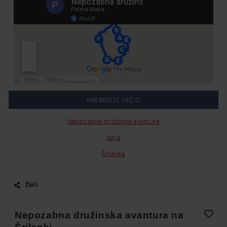
PREBERITE VEČ O
Nepozabne družinske avanture
Azija
Šrilanka
Deli
Facebook
Nepozabna družinska avantura na
Twitter