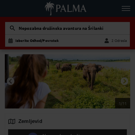
Nepozabna družinska avantura na Šrilanki
Izberite Odhod/Povratek
2 Odrasla
Odrasla
Otrok
1/11
Zemljevid