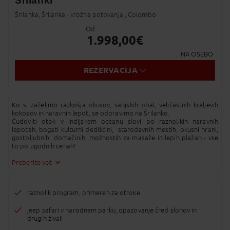
Šrilanki
Dodaj v Moj izbor
Šrilanka, Šrilanka - krožna potovanja , Colombo
Messenger
Od
1.998,00
€
Pošlji Email
NA OSEBO
Viber
REZERVACIJA
Whatsapp
SMS
Ko si zaželimo razkošja okusov, sanjskih obal, veličastnih kraljevih
kokosov in naravnih lepot, se odpravimo na Šrilanko.
Čudoviti otok v Indijskem oceanu slovi po raznolikih naravnih
lepotah, bogati kulturni dediščini, starodavnih mestih, okusni hrani,
Kopirano v odložišče!
gostoljubnih domačinih, možnostih za masaže in lepih plažah - vse
to po ugodnih cenah!
Vabljeni!
Preberite več
raznolik program, primeren za otroke
jeep safari v narodnem parku, opazovanje čred slonov in
drugih živali