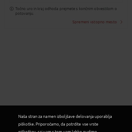
središče v osrednjem delu Šrilanke. Nastanitev v
hotelu in počitek. Večerja in nočitev.
Točno uro in kraj odhoda prejmete s končnim obvestilom o
potovanju.
3. DAN
DAMBULLA – tempelj RANGIRI in pristno
podeželsko doživetje HABARARNA
Spremeni vstopno mesto
zajtrk, večerja
Dambulla je znana po enem najpomembnejših
budističnih svetišč na Šrilanki, to je kopenski tempelj
Rangiri. Pet veličastnih jam, izklesanih v apnenčasti
skali se ponaša z budističnimi freskami, ohranjenih
je več kot 150 kipov in stenskih poslikav Bude,
starimi več kot 2000 let. Na poti do skalnega
templja nas spremljajo stalne varovalke, vedno
nagajive opice. Nato se podamo na nepozabno
popotovanje skozi čas! Izkušnja se začne z mirno
vožnjo z volovsko vprego, ki nas popelje skozi
slikovita riževa polja, gozdne poti in starodavne
vaške stezice. V vasi Habararna, kjer življenje teče
počasneje in tradicija še vedno živi z vsem srcem,
nas prijazni domačini toplo sprejmejo in popeljejo
skozi pristno podeželsko okolje Šrilanke. Začutimo
utrip vsakdanjega življenja, ki se skozi stoletja skoraj
ni spremenil. Povratek v hotel.
4. DAN
DAMBULLA - SIGIRIYA - KANDY
Naša stran za namen izboljšave delovanja uporablja
zajtrk, večerja
piškotke. Priporočamo, da potrdite vse vrste
Po zajtrku se odpravimo do bližnje Sigiriye. Ogled
piškotkov, saj vam s tem vam lahko nudimo