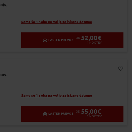
Dodaj v Moj izbor
nje,
od 5 do 8 dni
od 9 do 15 dni
Samo še 1 soba na voljo za iskane datume
dan
52,00
€
OD
LASTEN PREVOZ
1
NOČITEV
nje,
Dodaj v Moj izbor
Samo še 1 soba na voljo za iskane datume
55,00
€
OD
LASTEN PREVOZ
1
NOČITEV