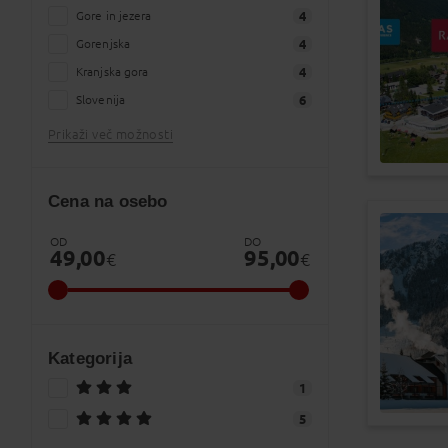
10
11
1
Gore in jezera
4
Gorenjska
4
17
18
1
Kranjska gora
4
24
25
2
Slovenija
6
31
1
Prikaži več možnosti
Prazniki
Cena na osebo
OD
DO
49,00
95,00
€
€
Kategorija
1
5