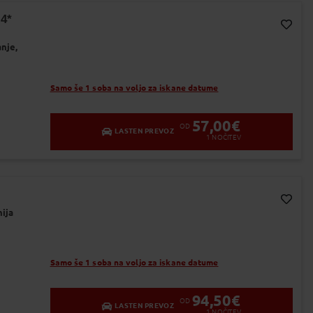
4*
Dodaj v Moj izbor
nje,
Samo še 1 soba na voljo za iskane datume
57,00
€
OD
LASTEN PREVOZ
1
NOČITEV
ija
Dodaj v Moj izbor
Samo še 1 soba na voljo za iskane datume
94,50
€
OD
LASTEN PREVOZ
1
NOČITEV