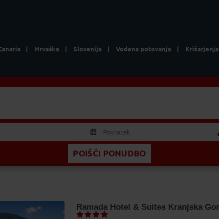
Canaria
Hrvaška
Slovenija
Vodena potovanja
Križarjenja
Kranjska gora
Hoteli 
2 Odrasla
Povratek
POIŠČI PONUDBO
AVGUST 2026
Odrasla
S
Č
P
S
N
Otrok
9
30
31
1
2
5
6
7
8
9
Ramada Hotel & Suites Kranjska Go