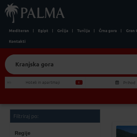
Mediteran
Egipt
Grčija
Turčija
Črna gora
Gran 
Kontakti
Kranjska gora
Iščem:
Izberite Odhod/Povratek
Hoteli in apartmaji 
Prihod
6
P
T
27
28
2
Filtriraj po:
3
4
Regije