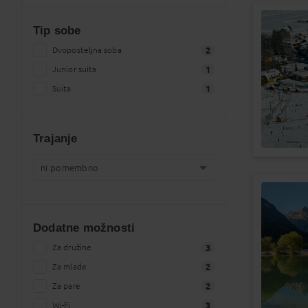
Tip sobe
Dvoposteljna soba
2
Junior suita
1
Suita
1
Trajanje
ni pomembno
ni pomembno
6
natančno kot navedeno
0
Dodatne možnosti
1 teden
4
2 tedna
Za družine
4
3
od 1 do 4 dni
Za mlade
6
2
od 5 do 8 dni
Za pare
4
2
od 9 do 15 dni
Wi-Fi
4
3