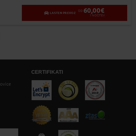
60,00
€
OD
LASTEN PREVOZ
1
NOČITEV
ge
CERTIFIKATI
novice