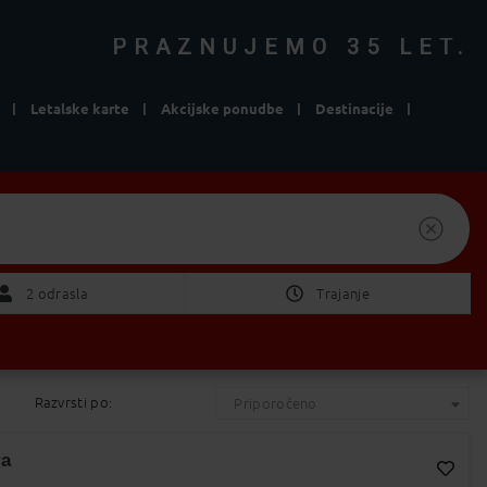
PRAZNUJEMO 35 LET.
Letalske karte
Akcijske ponudbe
Destinacije
in apartmaji
Izberite Odhod/Povratek
2 Odrasla
2 odrasla
Trajanje
ni pomembno
1 teden
Razvrsti po:
Priporočeno
2 tedna
POTRDI
ra
od 1 do 4 dni