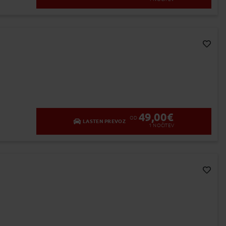
Dodaj v Moj izbor
49,00
€
OD
LASTEN PREVOZ
1
NOČITEV
Dodaj v Moj izbor