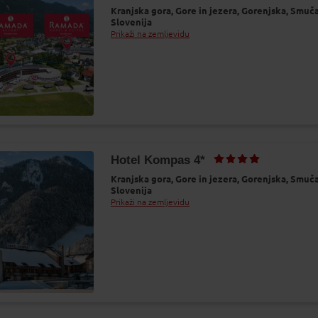
2
13
14
15
16
Kranjska gora,
Gore in jezera,
Gorenjska,
Smuča
Slovenija
9
20
21
22
23
Prikaži na zemljevidu
6
27
28
29
30
2
3
4
5
6
Najboljša cena
Hotel Kompas 4*
Kranjska gora,
Gore in jezera,
Gorenjska,
Smuča
Slovenija
Prikaži na zemljevidu