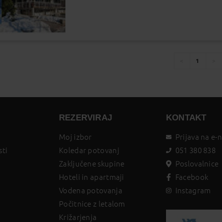
1
You're
page
pa
on
page
REZERVIRAJ
KONTAKT
Moj izbor
Prijava na e-
sti
Koledar potovanj
051 380 838
Zaključene skupine
Poslovalnice
Hoteli in apartmaji
Facebook
Vodena potovanja
Instagram
Počitnice z letalom
Križarjenja