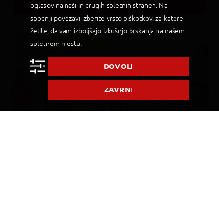
oglasov na naši in drugih spletnih straneh. Na
7
NOČITEV
spodnji povezavi izberite vrsto piškotkov, za katere
želite, da vam izboljšajo izkušnjo brskanja na našem
spletnem mestu.
DOVOLI
ZAVRNI
The Somerset Hotel
Dodaj v Moj izbor