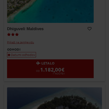
Dhiguveli Maldives
Dodaj v Moj izbor
Prikaži na zemljevidu
ODHODI
Datumi odhodov
LETALO
1.182,00
€
OD
7
NOČITEV