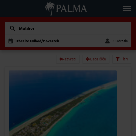
Maldivi
Izberite Odhod/Povratek
2 Odrasla
Odrasla
Otrok
Razvrsti
Letališče
Filtri