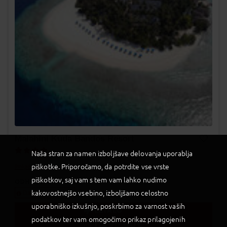
Malahini Kuda Bandos Resort
Naša stran za namen izboljšave delovanja uporablja
Dodaj v Moj izbor
piškotke. Priporočamo, da potrdite vse vrste
Prikaži na zemljevidu
piškotkov, saj vam s tem vam lahko nudimo
ODHODI
kakovostnejšo vsebino, izboljšamo celostno
Datumi odhodov
uporabniško izkušnjo, poskrbimo za varnost vaših
LETALO
podatkov ter vam omogočimo prikaz prilagojenih
1.296,00
€
OD