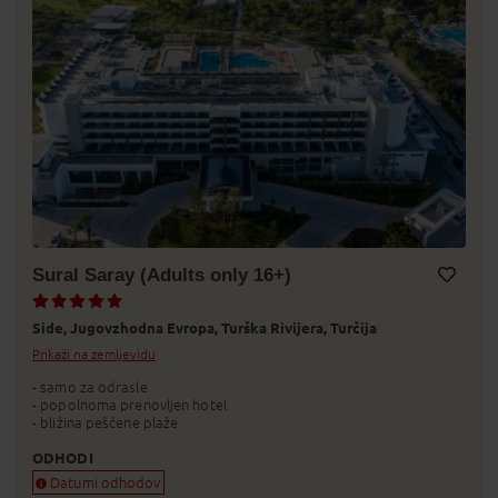
Sural Saray (Adults only 16+)
Dodaj v Moj izbor
Side,
Jugovzhodna Evropa,
Turška Rivijera,
Turčija
Prikaži na zemljevidu
- samo za odrasle
- popolnoma prenovljen hotel
- bližina peščene plaže
ODHODI
Datumi odhodov