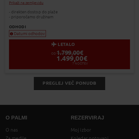
Prikaži na zemljevidu
- direkten dostop do plaže
- priporočamo družinam
ODHODI
Datumi odhodov
LETALO
1.799,00
€
OD
1.499,00
€
7
NOČITEV
PREGLEJ VEČ PONUDB
O PALMI
REZERVIRAJ
O nas
Moj izbor
Za medije
Koledar potovanj