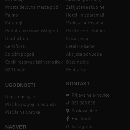
Prosta delovna mesta pod
Zaključene skupine
Palmo
Hoteli in apartmaji
Katalogi
Vodena potovanja
Podpiramo slovenski šport
Počitnice z letalom
Darilni bon
Križarjenja
Certifikati
Letalske karte
Splošni pogoji
Akcijske ponudbe
Cenik rezervacijskih stroškov
Destinacije
B2B Login
Rent-a-car
KONTAKT
UGODNOSTI
Prijava na e-novice
Nagradne igre
051 380 838
Plačilni pogoji in popusti
Poslovalnice
Plačila na obroke
Facebook
Instagram
NASVETI