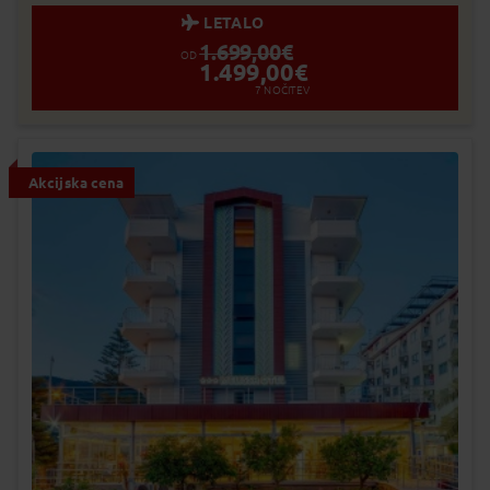
LETALO
1.699,00
€
OD
1.499,00
€
7
NOČITEV
Akcijska cena