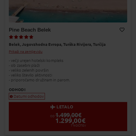
Pine Beach Belek
Dodaj v Moj izbor
Belek,
Jugovzhodna Evropa,
Turška Rivijera,
Turčija
Prikaži na zemljevidu
- večji urejen hotelski kompleks
- ob zasebni plaži
- veliko zelenih površin
- veliko število aktivnosti
- priporočamo družinam in parom.
ODHODI
Datumi odhodov
LETALO
1.499,00
€
OD
1.299,00
€
7
NOČITEV