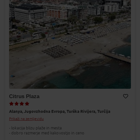
Citrus Plaza
Dodaj v Moj izbor
Alanya,
Jugovzhodna Evropa,
Turška Rivijera,
Turčija
Prikaži na zemljevidu
- lokacija blizu plaže in mesta
- dobro razmerje med kakovostjo in ceno