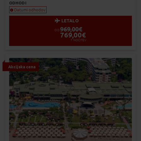
ODHODI
Datumi odhodov
LETALO
969,00
€
OD
769,00
€
7
NOČITEV
Akcijska cena