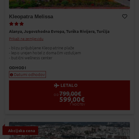
Kleopatra Melissa
Dodaj v Moj izbor
Alanya,
Jugovzhodna Evropa,
Turška Rivijera,
Turčija
Prikaži na zemljevidu
- blizu priljubljene Kleopatrine plaže
- lepo urejen hotel z domačim vzdušjem
- butični wellness center
ODHODI
Datumi odhodov
LETALO
799,00
€
OD
599,00
€
7
NOČITEV
Akcijska cena