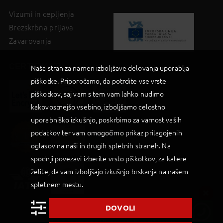
Vizumi in cepljenja
Brezskrbna prijava
Zavarovanja
CERTIFIKATI
Naša stran za namen izboljšave delovanja uporablja
piškotke. Priporočamo, da potrdite vse vrste
piškotkov, saj vam s tem vam lahko nudimo
kakovostnejšo vsebino, izboljšamo celostno
uporabniško izkušnjo, poskrbimo za varnost vaših
podatkov ter vam omogočimo prikaz prilagojenih
oglasov na naši in drugih spletnih straneh. Na
spodnji povezavi izberite vrsto piškotkov, za katere
želite, da vam izboljšajo izkušnjo brskanja na našem
spletnem mestu.
DOVOLI
2019 © Palma d.o.o |
Powered by BookiniT System