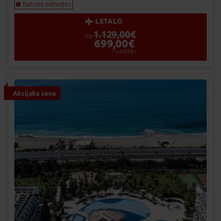
Datumi odhodov
LETALO
1.129,00
€
OD
699,00
€
7
NOČITEV
Akcijska cena