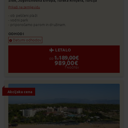
Side,
Jugovzhodna Evropa,
Turška Rivijera,
Turčija
Prikaži na zemljevidu
- ob peščeni plaži
- vodni park
- priporočamo parom in družinam.
ODHODI
Datumi odhodov
LETALO
1.189,00
€
OD
989,00
€
7
NOČITEV
Akcijska cena