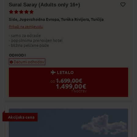
Sural Saray (Adults only 16+)
Dodaj v Moj izbor
Side,
Jugovzhodna Evropa,
Turška Rivijera,
Turčija
Prikaži na zemljevidu
- samo za odrasle
- popolnoma prenovljen hotel
- bližina peščene plaže
ODHODI
Datumi odhodov
LETALO
1.699,00
€
OD
1.499,00
€
7
NOČITEV
Akcijska cena