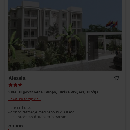
Alessia
Dodaj v Moj izbor
Side,
Jugovzhodna Evropa,
Turška Rivijera,
Turčija
Prikaži na zemljevidu
- urejen hotel
- dobro razmerje med ceno in kvaliteto
- priporočamo družinam in parom
ODHODI