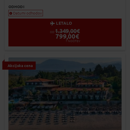
ODHODI
Datumi odhodov
LETALO
1.349,00
€
OD
799,00
€
7
NOČITEV
Akcijska cena