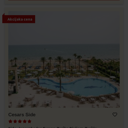
Akcijska cena
Cesars Side
Dodaj v Moj izbor