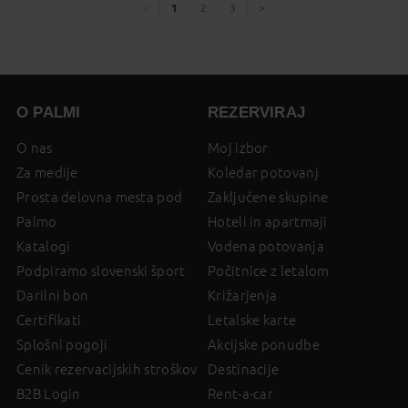
1
2
3
You're
page
page
page
page
on
page
O PALMI
REZERVIRAJ
O nas
Moj izbor
Za medije
Koledar potovanj
Prosta delovna mesta pod
Zaključene skupine
Palmo
Hoteli in apartmaji
Katalogi
Vodena potovanja
Podpiramo slovenski šport
Počitnice z letalom
Darilni bon
Križarjenja
Certifikati
Letalske karte
Splošni pogoji
Akcijske ponudbe
Cenik rezervacijskih stroškov
Destinacije
B2B Login
Rent-a-car