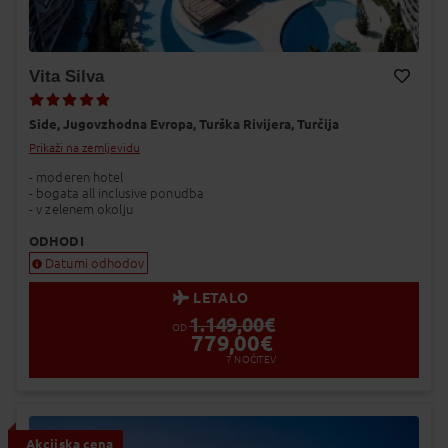
Vita Silva
Dodaj v Moj izbor
Side,
Jugovzhodna Evropa,
Turška Rivijera,
Turčija
Prikaži na zemljevidu
- moderen hotel
- bogata all inclusive ponudba
- v zelenem okolju
ODHODI
Datumi odhodov
LETALO
1.149,00
€
OD
779,00
€
7
NOČITEV
Akcijska cena