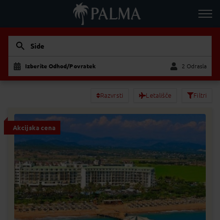
Side
Izberite Odhod/Povratek
2 Odrasla
Odrasla
Otrok
Razvrsti
Letališče
Filtri
Akcijska cena