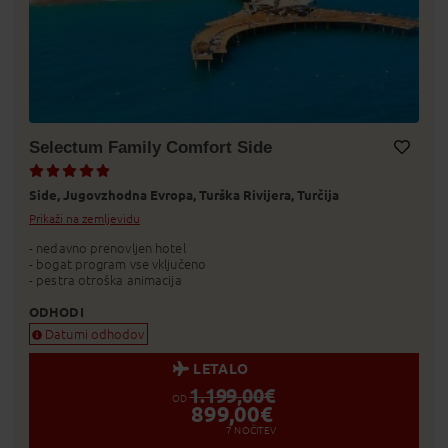
Selectum Family Comfort Side
Dodaj v Moj izbor
Side,
Jugovzhodna Evropa,
Turška Rivijera,
Turčija
Prikaži na zemljevidu
- nedavno prenovljen hotel
- bogat program vse vključeno
- pestra otroška animacija
ODHODI
Datumi odhodov
LETALO
1.199,00
€
OD
899,00
€
7
NOČITEV