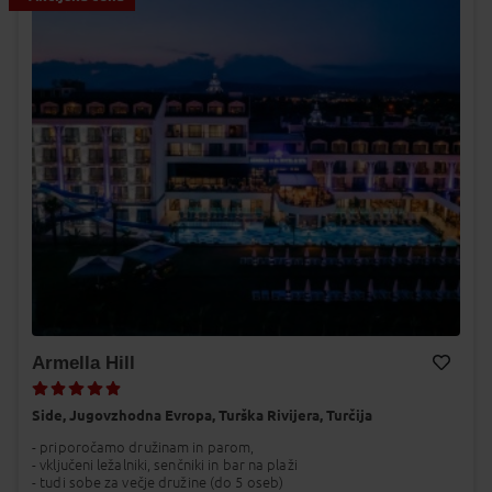
Armella Hill
Dodaj v Moj izbor
Side,
Jugovzhodna Evropa,
Turška Rivijera,
Turčija
- priporočamo družinam in parom,
- vključeni ležalniki, senčniki in bar na plaži
- tudi sobe za večje družine (do 5 oseb)