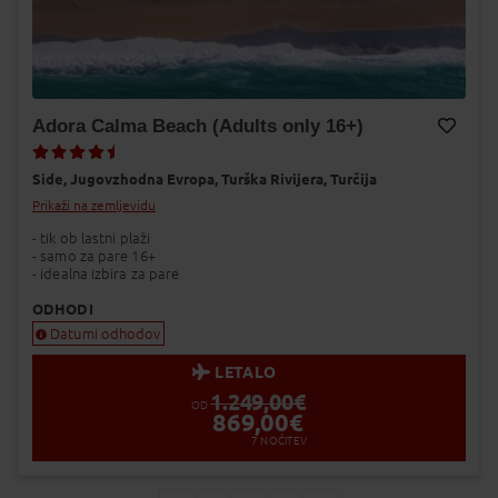
Adora Calma Beach (Adults only 16+)
Dodaj v Moj izbor
Side,
Jugovzhodna Evropa,
Turška Rivijera,
Turčija
Prikaži na zemljevidu
- tik ob lastni plaži
- samo za pare 16+
- idealna izbira za pare
ODHODI
Datumi odhodov
LETALO
1.249,00
€
OD
869,00
€
7
NOČITEV