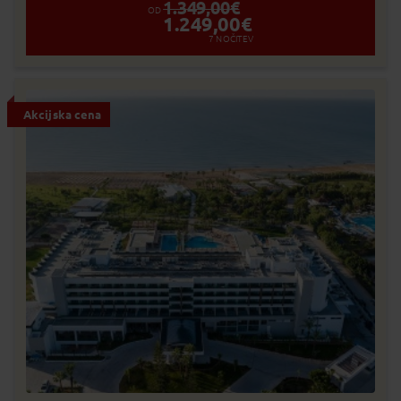
1.349,00
€
OD
1.249,00
€
7
NOČITEV
Akcijska cena