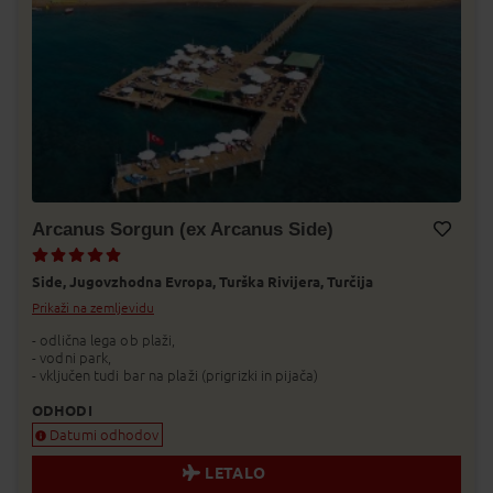
Arcanus Sorgun (ex Arcanus Side)
Dodaj v Moj izbor
Side,
Jugovzhodna Evropa,
Turška Rivijera,
Turčija
Prikaži na zemljevidu
- odlična lega ob plaži,
- vodni park,
- vključen tudi bar na plaži (prigrizki in pijača)
ODHODI
Datumi odhodov
LETALO