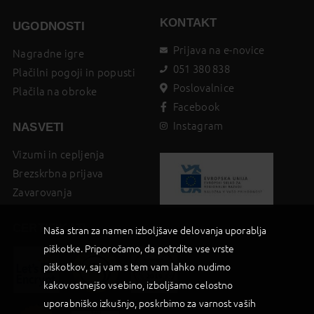
KONTAKT
UGODNOSTI
Prijava na e-novice
Nagradne igre
051 380 838
Plačilni pogoji in popusti
Poslovalnice
Plačila na obroke
Facebook
Instagram
NASVETI
Vizumi in cepljenja
Brezskrbna prijava
Zavarovanja
CERTIFIKATI
Naša stran za namen izboljšave delovanja uporablja
piškotke. Priporočamo, da potrdite vse vrste
piškotkov, saj vam s tem vam lahko nudimo
kakovostnejšo vsebino, izboljšamo celostno
uporabniško izkušnjo, poskrbimo za varnost vaših