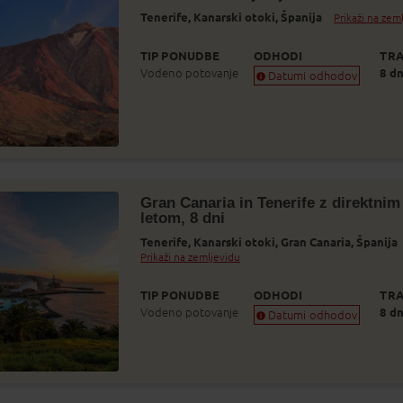
2
13
14
15
16
Tenerife,
Kanarski otoki,
Španija
Prikaži na zem
9
20
21
22
23
TIP PONUDBE
ODHODI
TRA
Vodeno potovanje
8 dn
Datumi odhodov
6
27
28
29
30
Zagotovljen odhod
2
3
4
5
6
Skoraj zagotovljen odhod
Zasedeno
Najboljša cena
Status je informativen. Lahko se spremeni
glede na dinamiko prodaje.
Gran Canaria in Tenerife z direktnim
letom, 8 dni
Tenerife,
Kanarski otoki,
Gran Canaria,
Španija
Prikaži na zemljevidu
TIP PONUDBE
ODHODI
TRA
Vodeno potovanje
8 dn
Datumi odhodov
Zagotovljen odhod
Skoraj zagotovljen odhod
Zasedeno
Status je informativen. Lahko se spremeni