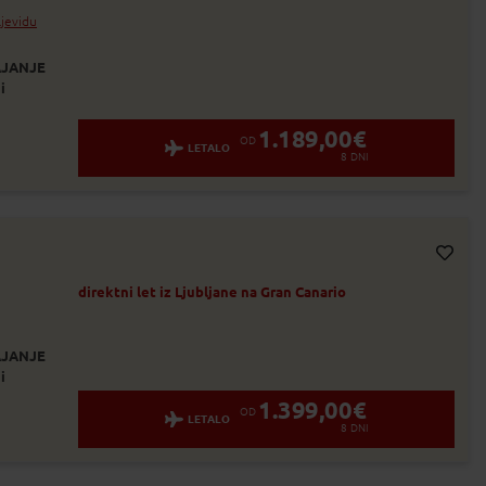
Dodaj v Moj izbor
od 5 do 8 dni
ljevidu
od 9 do 15 dni
JANJE
i
dan
1.189,00
€
OD
LETALO
8
DNI
Dodaj v Moj izbor
direktni let iz Ljubljane na Gran Canario
JANJE
i
1.399,00
€
OD
LETALO
8
DNI