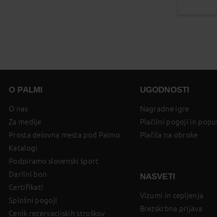
O PALMI
UGODNOSTI
O nas
Nagradne igre
Za medije
Plačilni pogoji in popu
Prosta delovna mesta pod Palmo
Plačila na obroke
Katalogi
Podpiramo slovenski šport
Darilni bon
NASVETI
Certifikati
Vizumi in cepljenja
Splošni pogoji
Brezskrbna prijava
Cenik rezervacijskih stroškov