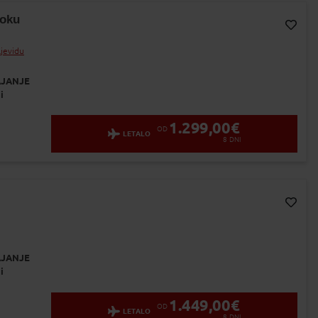
toku
Dodaj v Moj izbor
ljevidu
JANJE
i
1.299,00
€
OD
LETALO
8
DNI
Dodaj v Moj izbor
JANJE
i
1.449,00
€
OD
LETALO
8
DNI