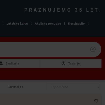
PRAZNUJEMO 35 LET.
Letalske karte
Akcijske ponudbe
Destinacije
vanja
Izberite Odhod/Povratek
2 Odrasla
2 odrasla
Trajanje
ni pomembno
1 teden
Razvrsti po:
Priporočeno
2 tedna
POTRDI
od 1 do 4 dni