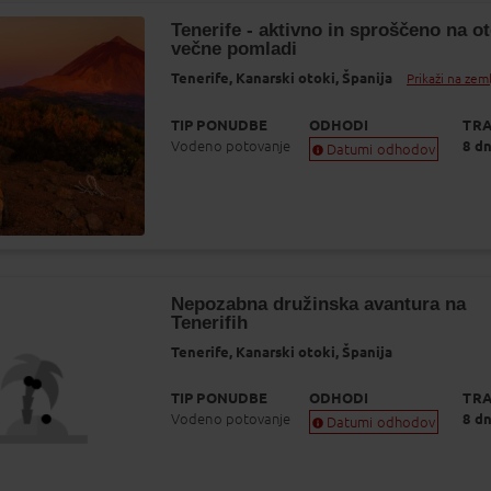
glede na dinamiko prodaje.
Tenerife - aktivno in sproščeno na o
večne pomladi
Tenerife,
Kanarski otoki,
Španija
Prikaži na zem
TIP PONUDBE
ODHODI
TRA
Vodeno potovanje
8 dn
Datumi odhodov
Zagotovljen odhod
Skoraj zagotovljen odhod
Zasedeno
Status je informativen. Lahko se spremeni
glede na dinamiko prodaje.
Nepozabna družinska avantura na
Tenerifih
Tenerife,
Kanarski otoki,
Španija
TIP PONUDBE
ODHODI
TRA
Vodeno potovanje
8 dn
Datumi odhodov
Zagotovljen odhod
Skoraj zagotovljen odhod