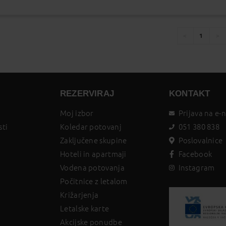
Zasedeno
Status je informativen. Lahko se spremeni
glede na dinamiko prodaje.
1
You're
page
pa
on
page
REZERVIRAJ
KONTAKT
Moj izbor
Prijava na e-
sti
Koledar potovanj
051 380 838
Zaključene skupine
Poslovalnice
Hoteli in apartmaji
Facebook
Vodena potovanja
Instagram
Počitnice z letalom
Križarjenja
Letalske karte
Akcijske ponudbe