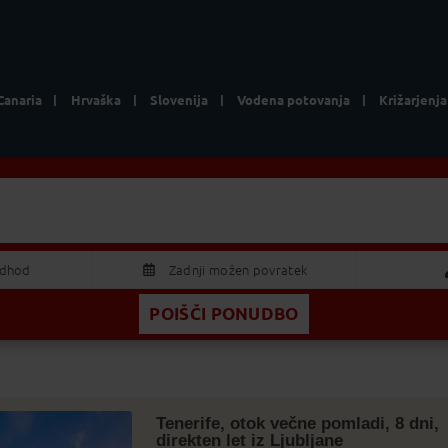
Canaria
Hrvaška
Slovenija
Vodena potovanja
Križarjenja
Tenerife
Vodena poto
2 Odrasla
odhod
Zadnji možen povratek
POIŠČI PONUDBO
AVGUST 2026
Odrasla
S
Č
P
S
N
Otrok
9
30
31
1
2
5
6
7
8
9
Tenerife, otok večne pomladi, 8 dni,
direkten let iz Ljubljane