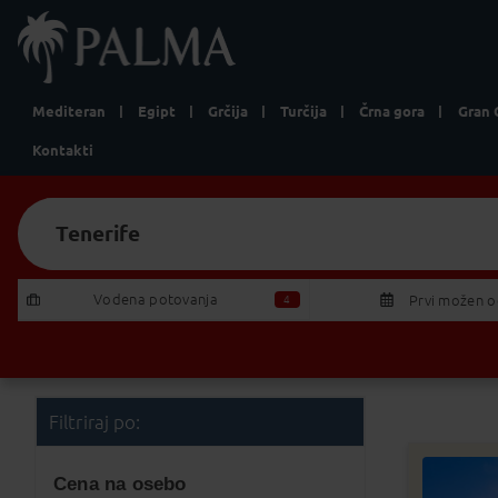
Mediteran
Egipt
Grčija
Turčija
Črna gora
Gran 
Kontakti
Tenerife
Iščem:
Izberite Odhod/Povratek
Vodena potovanja 
Prvi možen 
4
Vse ponudbe
19
Počitnice s prevozom
P
T
14
27
28
2
Filtriraj po:
3
4
Cena na osebo