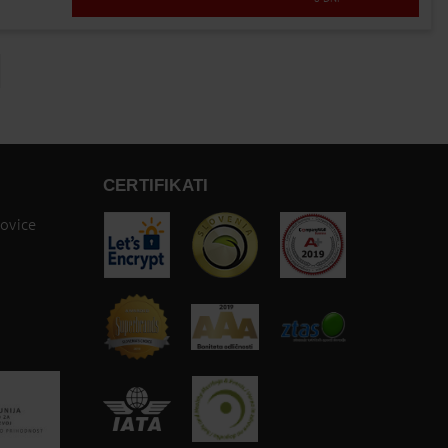
ge
CERTIFIKATI
novice