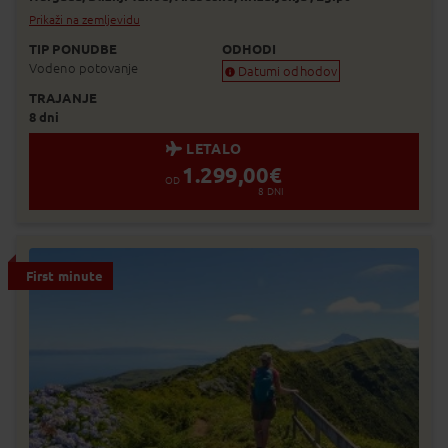
Prikaži na zemljevidu
TIP PONUDBE
ODHODI
Vodeno potovanje
Datumi odhodov
TRAJANJE
Zagotovljen odhod
8 dni
Skoraj zagotovljen odhod
Zasedeno
LETALO
Status je informativen. Lahko se spre
1.299,00
€
prodaje.
OD
8
DNI
First minute