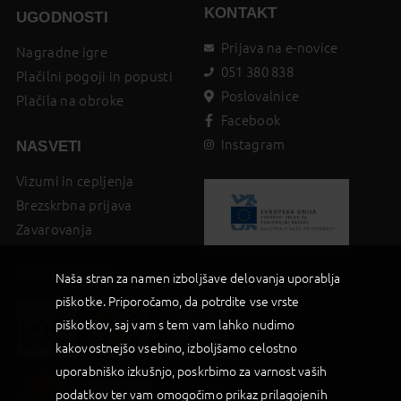
KONTAKT
UGODNOSTI
Prijava na e-novice
Nagradne igre
051 380 838
Plačilni pogoji in popusti
Poslovalnice
Plačila na obroke
Facebook
Instagram
NASVETI
Vizumi in cepljenja
Brezskrbna prijava
Zavarovanja
CERTIFIKATI
Naša stran za namen izboljšave delovanja uporablja
piškotke. Priporočamo, da potrdite vse vrste
piškotkov, saj vam s tem vam lahko nudimo
kakovostnejšo vsebino, izboljšamo celostno
uporabniško izkušnjo, poskrbimo za varnost vaših
podatkov ter vam omogočimo prikaz prilagojenih