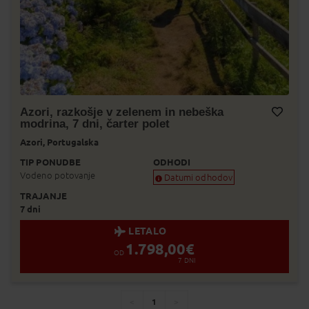
Azori, razkošje v zelenem in nebeška
modrina, 7 dni, čarter polet
Dodaj v Moj izbor
Azori,
Portugalska
TIP PONUDBE
ODHODI
Vodeno potovanje
Datumi odhodov
TRAJANJE
Zagotovljen odhod
7 dni
Skoraj zagotovljen odhod
Zasedeno
LETALO
Status je informativen. Lahko se spre
1.798,00
€
prodaje.
OD
7
DNI
1
You're
page
page