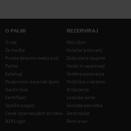
on
page
O PALMI
REZERVIRAJ
O nas
Moj izbor
Za medije
Koledar potovanj
Prosta delovna mesta pod
Zaključene skupine
Palmo
Hoteli in apartmaji
Katalogi
Vodena potovanja
Podpiramo slovenski šport
Počitnice z letalom
Darilni bon
Križarjenja
Certifikati
Letalske karte
Splošni pogoji
Akcijske ponudbe
Cenik rezervacijskih stroškov
Destinacije
B2B Login
Rent-a-car