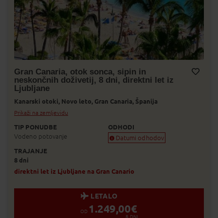
Gran Canaria, otok sonca, sipin in
neskončnih doživetij, 8 dni, direktni let iz
Dodaj v Moj izbor
Ljubljane
Kanarski otoki,
Novo leto,
Gran Canaria,
Španija
Prikaži na zemljevidu
TIP PONUDBE
ODHODI
Vodeno potovanje
Datumi odhodov
TRAJANJE
Zagotovljen odhod
8 dni
Skoraj zagotovljen odhod
Zasedeno
direktni let iz Ljubljane na Gran Canario
Status je informativen. Lahko se spre
prodaje.
LETALO
1.249,00
€
OD
8
DNI