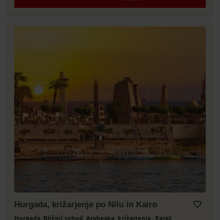
Hurgada, križarjenje po Nilu in Kairo
Hurgada,
Bližnji vzhod,
Arabeske,
križarjenja ,
Egipt
Dodaj v Moj izbor