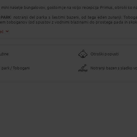
: mini naselje bungalovov, gostom je na voljo recepcija Primus, obroki so na
 PARK
: notranji del parka s šestimi bazeni, od tega eden zunanji. Tobogan
stem toboganov (od spustov z vodnimi blazinami do prostega pada in skoko
kalnice višine 3 ali 5 metrov, bazen z valovi, počasna reka z napihljivimi obro
več
VALENS AUGUSTA v Grand Hotelu Primus (plačilo)
je sestavljen iz tre
 bazenski del VESPASIANUS. IMPERIUM je najsodobnejši center dobrega po
užine
Otroški popusti
I:
osteljni bungalov
(23m2); kopalnica, tuš/wc, enosed, pisalna miza, za d
sa s pogledom na vrt;
 park / Tobogani
Notranji bazen s sladko 
galov 2+1
(28m2); kopalnica, tuš/wc, enosed z možnostjo dodatnega leži
ščema širine 90 cm in teraso s pogledom na park.
E
: 1 parkino mesto ob hišici.
BLJENČKI:
dovoljeni (na vprašanje, plačilo).