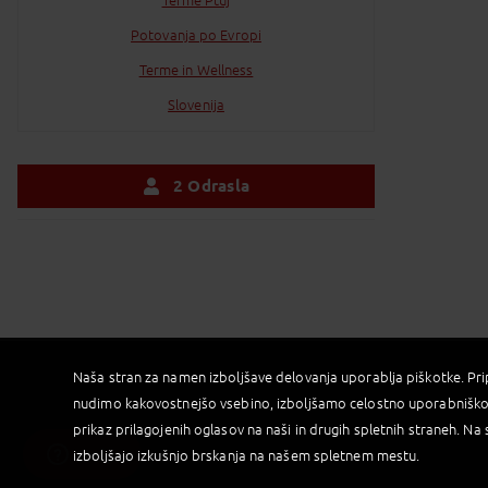
Potovanja po Evropi
Terme in Wellness
Slovenija
2 Odrasla
Odrasla
Otrok
POTRDI
Naša stran za namen izboljšave delovanja uporablja piškotke. Pr
nudimo kakovostnejšo vsebino, izboljšamo celostno uporabniško
prikaz prilagojenih oglasov na naši in drugih spletnih straneh. Na 
izboljšajo izkušnjo brskanja na našem spletnem mestu.