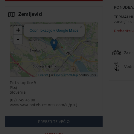
PONUDBA
Zemljevid
TERMALNI
zunanji si
×
skoke s ska
+
Odpri lokacijo v Google Maps
Preberite 
WELLNESS 
-
FLAVIA ter
duhu.
Za dr
BUNGALOV
dvop
tera
Vodni
bun
leži
Leaflet
| ©
OpenStreetMap
contributors
Pot v toplice 9
Ptuj
PARKIRIŠČ
Slovenija
HIŠNI LJU
(02) 749 45 00
www.sava-hotels-resorts.com/sl/ptuj
PREBERITE VEČ O
Terme Ptuj