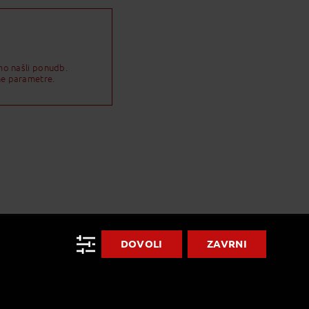
mo našli ponudb.
ne parametre.
DOVOLI
ZAVRNI