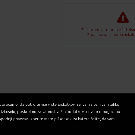
Za izbrane parametre žal nis
Prosimo spremenite iskal
iporočamo, da potrdite vse vrste piškotkov, saj vam s tem vam lahko
 izkušnjo, poskrbimo za varnost vaših podatkov ter vam omogočimo
spodnji povezavi izberite vrsto piškotkov, za katere želite, da vam
2019 © Palma d.o.o |
Powered by BookiniT System
|
Splošni pogoji