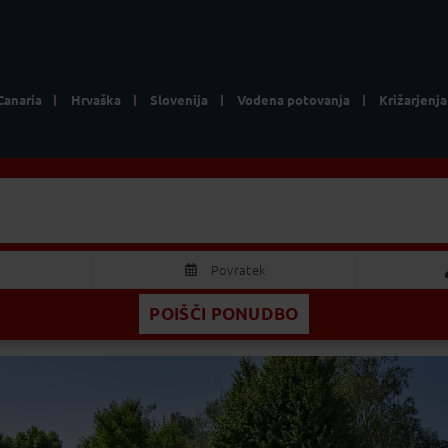
Canaria
Hrvaška
Slovenija
Vodena potovanja
Križarjenja
Terme Ptuj Bungalovi
2 Odrasla
Povratek
POIŠČI PONUDBO
AVGUST 2026
Odrasla
S
Č
P
S
N
Otrok
9
30
31
1
2
5
6
7
8
9