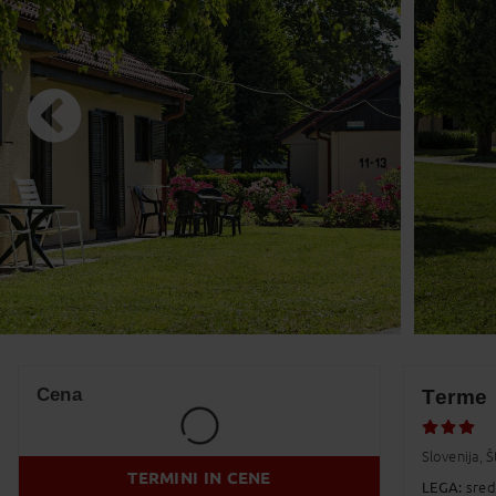
10
11
1
17
18
1
24
25
2
31
1
Prazniki
Cena
Terme 
Slovenija, Š
TERMINI IN CENE
LEGA:
sred