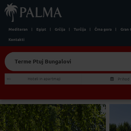
Mediteran
Egipt
Grčija
Turčija
Črna gora
Gran 
Kontakti
Terme Ptuj Bungalovi
Iščem:
Izberite Odhod/Povratek
Hoteli in apartmaji 
Prihod
P
T
27
28
2
3
4