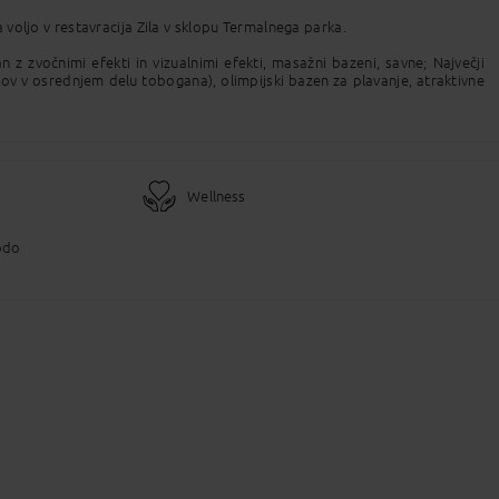
Pošlji Email
 voljo v restavracija Zila v sklopu Termalnega parka.
 z zvočnimi efekti in vizualnimi efekti, masažni bazeni, savne; Največji
v v osrednjem delu tobogana), olimpijski bazen za plavanje, atraktivne
Kopirano v odložišče!
či...
h sklopov in sicer IMPERIUM dobrega počutja, termalne kopeli in savne
čutja, ki se razprostira na 700 kvadratnih metrih, narejen v rimskem
Wellness
ve osebi z ležiščem širine 180 cm ali ločenima ležiščema širine 90 cm,
vodo
šča., pisalna miza za dve osebi z ležiščem širine 180 cm ali ločenima