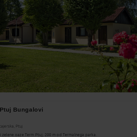
2
13
14
15
16
9
20
21
22
23
6
27
28
29
30
2
3
4
5
6
Najboljša cena
Ptuj Bungalovi
tajerska, Ptuj
i zelene oaze Term Ptuj, 200 m od Termalnega parka.