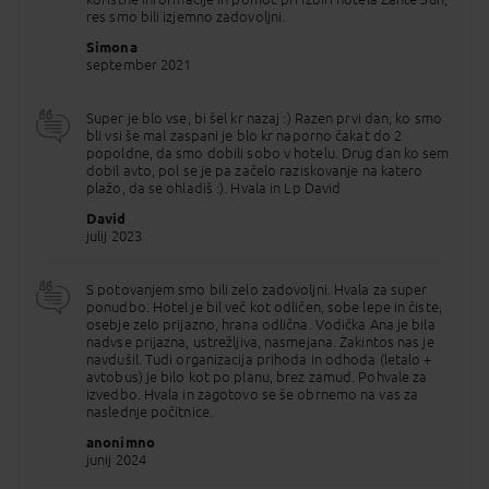
koriščenja določenih storitev.
res smo bili izjemno zadovoljni.
Simona
september 2021
Super je blo vse, bi šel kr nazaj :) Razen prvi dan, ko smo
bli vsi še mal zaspani je blo kr naporno čakat do 2
popoldne, da smo dobili sobo v hotelu. Drug dan ko sem
dobil avto, pol se je pa začelo raziskovanje na katero
plažo, da se ohladiš :). Hvala in Lp David
David
julij 2023
S potovanjem smo bili zelo zadovoljni. Hvala za super
ponudbo. Hotel je bil več kot odličen, sobe lepe in čiste,
osebje zelo prijazno, hrana odlična. Vodička Ana je bila
nadvse prijazna, ustrežljiva, nasmejana. Zakintos nas je
navdušil. Tudi organizacija prihoda in odhoda (letalo +
avtobus) je bilo kot po planu, brez zamud. Pohvale za
izvedbo. Hvala in zagotovo se še obrnemo na vas za
naslednje počitnice.
anonimno
junij 2024