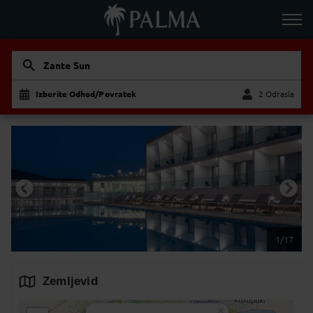
Zante Sun
Izberite Odhod/Povratek
2 Odrasla
Odrasla
Otrok
1/17
Zemljevid
×