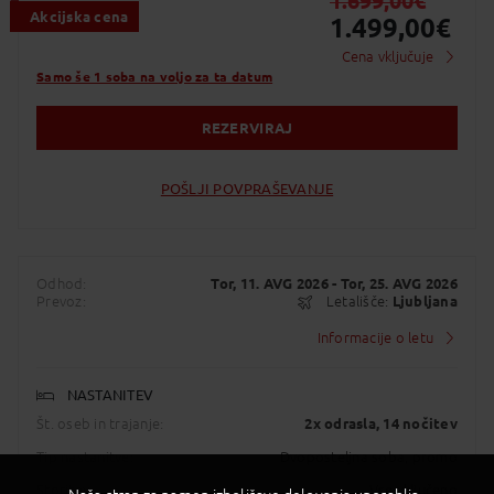
1.699,00
€
Akcijska cena
1.499,00
€
Cena vključuje
Samo še 1 soba na voljo za ta datum
REZERVIRAJ
POŠLJI POVPRAŠEVANJE
Odhod:
Tor, 11. AVG 2026
- Tor, 25. AVG 2026
Prevoz:
Letališče:
Ljubljana
Informacije o letu
NASTANITEV
Št. oseb in trajanje:
2x odrasla
, 14 nočitev
Tip nastanitve:
Dvoposteljna soba, promo
Storitev:
Vse vključeno