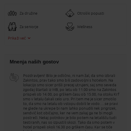
Kopalne brisače za plačilo.
Standardne sobe
: klimatska naprava, kopalnica z wc-jem, sušilec za
Za družine
Otroški popusti
lase, telefon, sat-tv, brezžični internet, grelnik vode za kavo ali čaj,
mini hladilnik, sef (plačilo 20 eur / teden), balkon ali terasa. Možno
dodatno ležišče.
Za seniorje
Wellness
Družinske sobe
: enaka oprema kot standardne, prostornejše. Možni
dve dodatni ležišči (glede na hotelski hišni red možna namestitev le
Prikaži več
družin, ne npr. dveh parov, ter min. 4 gostje).
Otroci
: dva otroška bazena, igrišče, otroška posteljica v sobi (glede
na razpoložljivost).
Šport:
fitnes
Mnenja naših gostov
Wellness
: jacuzzi, masaže, savna, različni tretmaji.
Vse vključeno
:
Pozdravljeni! Bilo je odlično, ni nam žal, da smo izbrali
Pijača in hrana je na voljo ob določenih urah v baru/restavraciji 10.00-
Zakintos, prav tako smo bili zadovoljni s hotelom. Na
23.00. Program je informativen, natančnega prejmete v hotelu.
lokacijo smo sicer prišli precej utrujeni, saj smo seveda
samopostrežni zajtrk, kosilo in večerja, zgodnji zajtrk;
zgodaj štartali iz MB, po letu ob 11.00 smo na Zakintos
prigrizki;
prispeli ob 14.00, po grškem času ob 15.00, na otoku Krf
določene lokalne točene alkoholne in brezalkoholne pijače v
smo v letalu čakali celo uro. Pri tem me je sicer zmotilo
Waterfall Bar in Ionian Bar, naenkrat lahko vzamete en
to, da smo na letalu ob vstopu dobili le vodo….se pravi
kozarec pijače na osebo;
ne glede na ukrepe bi nam lahko ponudili nek prigrizek,
fitnes,
sendvič kot običajno, ker ne vem zakaj ga ne bi mogli
ležalniki in senčniki ob bazenu, brezžični internet pri recepciji.
postreči. Nekaj potnikov je bilo potem na letališču tudi
testiranih, nas so izpustili skozi. Tako da smo potem v
Za plačilo: vse po 23.00, določene uvožene, premium ter vse
hotel prispeli okoli 16.30 po grškem času. Kar se tiče
ustekleničene pijače, naravni sokovi, grška kava, ter vse, kar ni navedeno