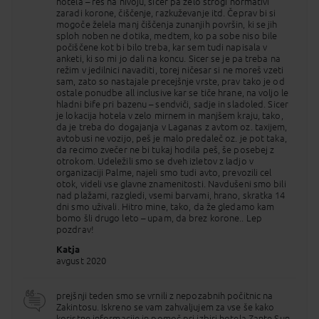
hotela – res na nivoju, sicer pa zelo strogi normativi
pod storitev »vse vključeno«.
zaradi korone, čiščenje, razkuževanje itd. Čeprav bi si
mogoče želela manj čiščenja zunanjih površin, ki se jih
Palmini namigi:
popolnoma prenovljen hotel, mirna lokacija blizu
sploh noben ne dotika, medtem, ko pa sobe niso bile
plaže, veliko povratnih in zadovoljnih gostov, visoka kvaliteta
počiščene kot bi bilo treba, kar sem tudi napisala v
storitev, Palmina uspešnica zadnjih sezon.
anketi, ki so mi jo dali na koncu. Sicer se je pa treba na
režim v jedilnici navaditi, torej ničesar si ne moreš vzeti
Povprečna ocena
: 4.5/5
sam, zato so nastajale precejšnje vrste, prav tako je od
Spletna stran hotela
:
zantesunresort.gr/
ostale ponudbe all inclusive kar se tiče hrane, na voljo le
hladni bife pri bazenu – sendviči, sadje in sladoled. Sicer
je lokacija hotela v zelo mirnem in manjšem kraju, tako,
POMEMBNO:
da je treba do dogajanja v Laganas z avtom oz. taxijem,
avtobusi ne vozijo, peš je malo predaleč oz. je pot taka,
OTROCI:
otroci do 2. leta potujejo na čarterskih poletih brezplačno
da recimo zvečer ne bi tukaj hodila peš, še posebej z
(v primeru, da na destinaciji dopolnijo 2 leti plačajo strošek
otrokom. Udeležili smo se dveh izletov z ladjo v
letalskega prevoza za izbrani odhod).
organizaciji Palme, najeli smo tudi avto, prevozili cel
Opisi objektov so povzeti iz spletnih strani/brošur/informacij s
otok, videli vse glavne znamenitosti. Navdušeni smo bili
strani partnerjev, na dan 7.11.2025.
nad plažami, razgledi, vsemi barvami, hrano, skratka 14
Objavljene cene paketnih aranžmajev z odhodi več kot 21 dni od
dni smo uživali. Hitro mine, tako, da že gledamo kam
dneva povpraševanja/rezervacije so izračunane po pogojih cene
bomo šli drugo leto – upam, da brez korone.. Lep
goriva 950€/tono. V primeru spremembe cene goriva (znižanje ali
pozdrav!
zvišanje) bomo v skladu s splošnimi pogoji
(
https://www.palma.si/splosni-pogoji/
) potnike ustrezno obvestili v
Katja
zakonsko določenih rokih. Objavljene cene za odhode znotraj 21 dni
avgust 2020
od povpraševanja/rezervacije že vključujejo morebitno doplačilo za
gorivo.
V hotelskih nastanitvah v skladu z navodili pristojnih inštitucij in ob
prejšnji teden smo se vrnili z nepozabnih počitnic na
upoštevanju standardov ob morebitnih dodatnih varnostnih in
Zakintosu. Iskreno se vam zahvaljujem za vse še kako
sanitarnih ukrepih, lahko pride do prilagoditve ali omejitve
koristne informacije in pomoč pri izbiri hotela Zante Sun,