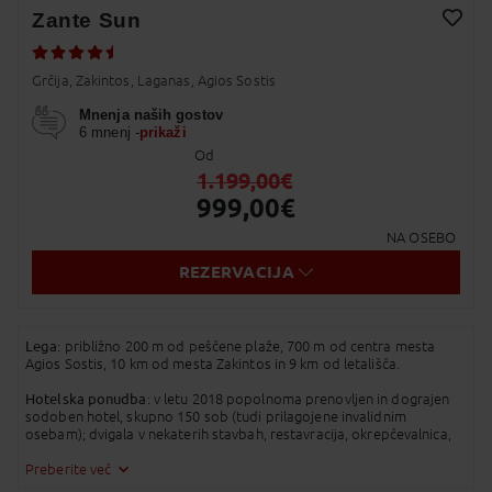
Zante Sun
Twitter
Dodaj v Moj izbor
Grčija, Zakintos, Laganas, Agios Sostis
Messenger
Mnenja naših gostov
Pošlji Email
6 mnenj -
prikaži
Od
Viber
1.199,00
€
999,00
€
Whatsapp
NA OSEBO
SMS
REZERVACIJA
Kopirano v odložišče!
Lega
: približno 200 m od peščene plaže, 700 m od centra mesta
Agios Sostis, 10 km od mesta Zakintos in 9 km od letališča.
Hotelska ponudba
: v letu 2018 popolnoma prenovljen in dograjen
sodoben hotel, skupno 150 sob (tudi prilagojene invalidnim
osebam); dvigala v nekaterih stavbah, restavracija, okrepčevalnica,
bar pri recepciji, bar ob bazenu; dva bazena, dva otroška bazena;
brezžični internet pri recepciji, možnost brezplačnega parkiranja.
Preberite več
Ležalniki in senčniki ob bazenu brezplačno, na plaži za plačilo.