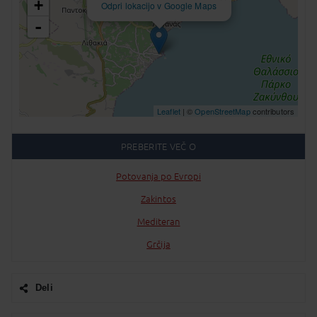
+
Odpri lokacijo v Google Maps
-
Leaflet
| ©
OpenStreetMap
contributors
PREBERITE VEČ O
Potovanja po Evropi
Zakintos
Mediteran
Grčija
Deli
Facebook