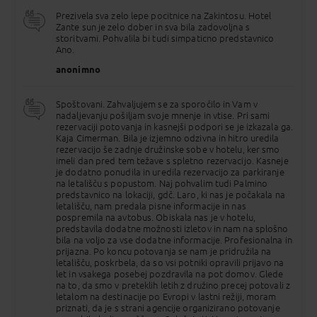
Prezivela sva zelo lepe pocitnice na Zakintosu. Hotel
Zante sun je zelo dober in sva bila zadovoljna s
storitvami. Pohvalila bi tudi simpaticno predstavnico
Ano.
anonimno
Spoštovani. Zahvaljujem se za sporočilo in Vam v
nadaljevanju pošiljam svoje mnenje in vtise. Pri sami
rezervaciji potovanja in kasnejši podpori se je izkazala ga.
Kaja Cimerman. Bila je izjemno odzivna in hitro uredila
rezervacijo še zadnje družinske sobe v hotelu, ker smo
imeli dan pred tem težave s spletno rezervacijo. Kasneje
je dodatno ponudila in uredila rezervacijo za parkiranje
na letališču s popustom. Naj pohvalim tudi Palmino
predstavnico na lokaciji, gdč. Laro, ki nas je počakala na
letališču, nam predala pisne informacije in nas
pospremila na avtobus. Obiskala nas je v hotelu,
predstavila dodatne možnosti izletov in nam na splošno
bila na voljo za vse dodatne informacije. Profesionalna in
prijazna. Po koncu potovanja se nam je pridružila na
letališču, poskrbela, da so vsi potniki opravili prijavo na
let in vsakega posebej pozdravila na pot domov. Glede
na to, da smo v preteklih letih z družino precej potovali z
letalom na destinacije po Evropi v lastni režiji, moram
priznati, da je s strani agencije organizirano potovanje