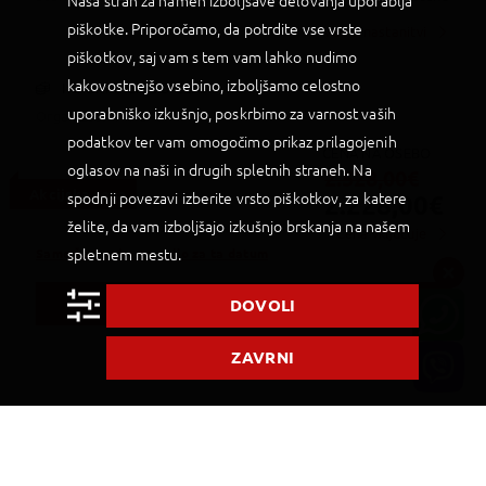
Naša stran za namen izboljšave delovanja uporablja
piškotke. Priporočamo, da potrdite vse vrste
Več o nastanitvi
piškotkov, saj vam s tem vam lahko nudimo
kakovostnejšo vsebino, izboljšamo celostno
INFORMACIJE O CENI
uporabniško izkušnjo, poskrbimo za varnost vaših
Organizator: PALMA
podatkov ter vam omogočimo prikaz prilagojenih
CENA NA OSEBO
oglasov na naši in drugih spletnih straneh. Na
2.528,00
€
Akcijska cena
spodnji povezavi izberite vrsto piškotkov, za katere
2.228,00
€
želite, da vam izboljšajo izkušnjo brskanja na našem
Cena vključuje
spletnem mestu.
Samo še 1 soba na voljo za ta datum
DOVOLI
REZERVIRAJ
ZAVRNI
POŠLJI POVPRAŠEVANJE
Odhod:
Tor, 11. AVG 2026
- Tor, 25. AVG 2026
Prevoz:
Letališče:
Ljubljana