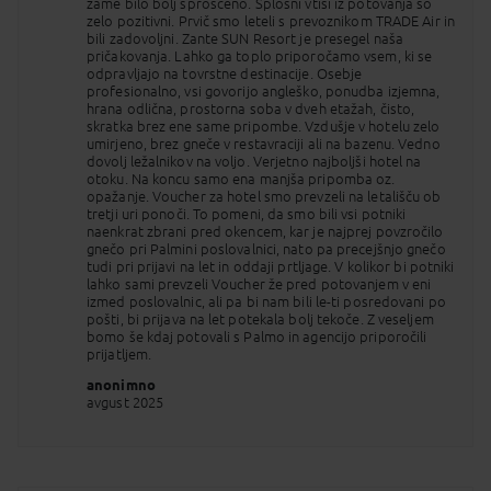
zame bilo bolj sproščeno. Splošni vtisi iz potovanja so
zelo pozitivni. Prvič smo leteli s prevoznikom TRADE Air in
bili zadovoljni. Zante SUN Resort je presegel naša
pričakovanja. Lahko ga toplo priporočamo vsem, ki se
odpravljajo na tovrstne destinacije. Osebje
profesionalno, vsi govorijo angleško, ponudba izjemna,
hrana odlična, prostorna soba v dveh etažah, čisto,
skratka brez ene same pripombe. Vzdušje v hotelu zelo
umirjeno, brez gneče v restavraciji ali na bazenu. Vedno
dovolj ležalnikov na voljo. Verjetno najboljši hotel na
otoku. Na koncu samo ena manjša pripomba oz.
opažanje. Voucher za hotel smo prevzeli na letališču ob
tretji uri ponoči. To pomeni, da smo bili vsi potniki
naenkrat zbrani pred okencem, kar je najprej povzročilo
gnečo pri Palmini poslovalnici, nato pa precejšnjo gnečo
tudi pri prijavi na let in oddaji prtljage. V kolikor bi potniki
lahko sami prevzeli Voucher že pred potovanjem v eni
izmed poslovalnic, ali pa bi nam bili le-ti posredovani po
pošti, bi prijava na let potekala bolj tekoče. Z veseljem
bomo še kdaj potovali s Palmo in agencijo priporočili
prijatljem.
anonimno
avgust 2025