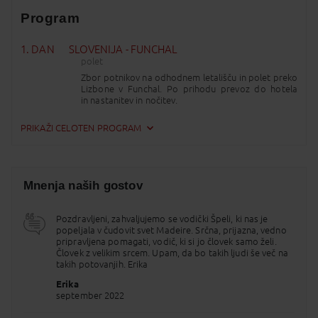
Program
1. DAN
SLOVENIJA - FUNCHAL
polet
Zbor potnikov na odhodnem letališču in polet preko
Lizbone v Funchal. Po prihodu prevoz do hotela
in nastanitev in nočitev.
2. DAN
FUNCHAL - celodnevni izlet po okolici
PRIKAŽI CELOTEN PROGRAM
NUNSKA DOLINA IN MONTE
zajtrk
Dan začnemo z ogledom znamenite tržnice z
izjemno raznoliko ponudbo otoškega cvetja,
Mnenja naših gostov
eksotičnega sadja, zelenjave in rib. V. Naš prvi
postanek bo v neposredni bližini Funchala, na
razgledni točki Pico dos Barcelos, ki na 335 metrih
Pozdravljeni, zahvaljujemo se vodički Špeli, ki nas je
višine ponuja vrtoglav razgled na peščen zaliv tik
popeljala v čudovit svet Madeire. Srčna, prijazna, vedno
pod nami in na širni Atlantski ocean vsenaokrog.
pripravljena pomagati, vodič, ki si jo človek samo želi.
Vzpon po ovinkasti cesti, obrasli z evkaliptusovimi
Človek z velikim srcem. Upam, da bo takih ljudi še več na
drevesi do Eira do Serrado. Kratek sprehod do
takih potovanjih. Erika
nove razgledne točke, od koder se nam odpre
slikovit pogled proti najvišjim vrhovom otoka, ter v
Erika
800 metrov globoko brezno, kjer je skrita vasica
september 2022
Curral das Freiras. Nunska dolina je dobila ime po
nunah, ki so se sem zatekle v 16. stoletju pred pirati.