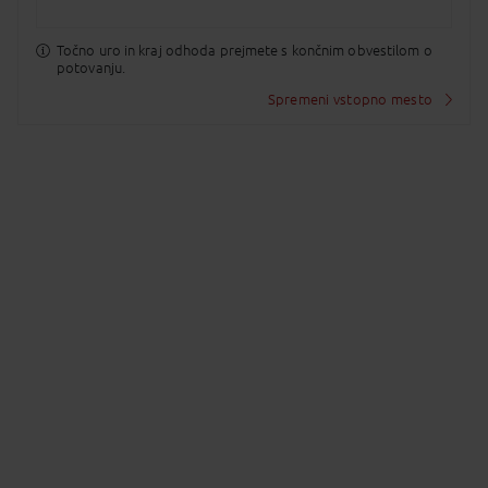
bananovcev, vinogradov, sadovnjakov, vrtov in
hidroelektraren po celem otoku. Skupna dolžina
levad meri kar 2500 km, prav toliko pa je tudi
Točno uro in kraj odhoda prejmete s končnim obvestilom o
urejenih sprehajalnih poti, ki se vijejo skozi
potovanju.
pravljične gozdove. Naša lahkotna pot ob levadi nas
pelje po lepo vzdrževani poti skozi čudovito
Spremeni vstopno mesto
pokrajino. Pohod zaključimo na domačem posestvu
z zeliščnim vrtom in izjemnim pogledom na okolico,
kjer nas v družinski čajnici pogostijo s čajem in
lokalnimi dobrotami.
7. DAN
FUNCHAL - SLOVENIJA
polet
Prosto do odhoda na letališče in polet preko
Lizbone do letališča v Benetkah. Prevoz do
Ljubljane (doplačilo).
Cena vključuje
letalski prevoz Benetke - Lizbona - Funchal -
Lizbona - Benetke (23.4.2027 je let iz Dunaja)
letališke in varnostne pristojbine,
nočitve z zajtrkom v hotelu 4* v dvoposteljni
sobi,
izlete in prevoze po programu,