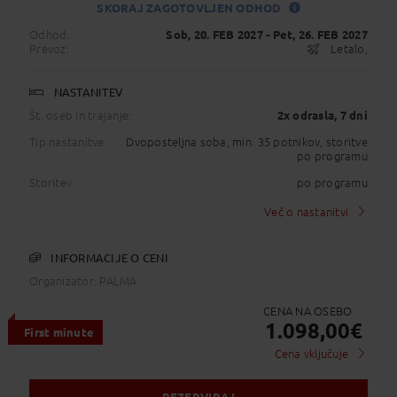
20MAY LISFNC 1645 1835
SKORAJ ZAGOTOVLJEN ODHOD
26MAY FNCLIS 0920 1105
Status je informativen. Lahko se spremeni
26MAY LISVCE 1415 1815
Odhod:
Sob, 20. FEB 2027
- Pet, 26. FEB 2027
glede na dinamiko prodaje.
Prevoz:
Letalo,
NASTANITEV
Št. oseb in trajanje:
2x odrasla
, 7 dni
Tip nastanitve:
Dvoposteljna soba, min. 35 potnikov, storitve
po programu
Storitev:
po programu
Več o nastanitvi
INFORMACIJE O CENI
Organizator: PALMA
CENA NA OSEBO
1.098,00
€
First minute
Cena vključuje
REZERVIRAJ