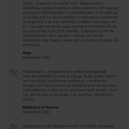
dobro , predvsem pa varno. Gdč. Špela je prava
čudovite razglede na dolga in široka plaža, znana
zakladnica znanja in oseba z veliko začetnico, do vsakega
po rumenem pesku iz Maroka.
pristopa s spoštovanjem in sprejemanjem. Predvsem pa
mi je bilo všeč to, da je resnično in nemudoma poskrbela
4. DAN
FUNCHAL - celodnevni izlet na ZAHOD
za kogarkoli, ki je imel najmanjši problem. Res upam, da
OTOKA (Camara de Lobos, Encumeada, Cabo Girao,
jo v vaši agenciji cenite, saj je ogromna pridobitev za vas
Porto Moniz, Paul da Serra , Calheta & Ponta do Sol)
kot ponudnika turističnih storitev. Z veseljem bomo še
zajtrk
kdaj potovali z vami, seveda v upanju, da nas bo
Podamo se na najbolj "dramatično " stran otoka,
spremljala vaša Špela :) Hvala vam za to lepo izkušnjo, do
kjer nas na vsakem ovinku čakajo osupljivi razgledi.
prihodnjič.
Prvi postanek je slikovita ribiška vasica Camara do
Lobos, ki jo je leta 1950 obiskal in tudi naslikal tudi
Maja
Winston Churchill. Kratka vožnja in nekaj strmih
september 2022
ovinkov nas loči od Cabo Girao, ene najvišjih
morskih pečin na svetu. Razgledna točka na 580 m
visoki morski pečini nad Atlanskim oceanom, ponuja
Pozdravljeni, s prijateljico sva preko vaše agencije
osupljiv pogled skozi stekleno ploščad v zaliv
doživeli MADEIRO. Z nami je bila ga. Špela. Zelo prijetno
navpično pod nami in širni ocean vsenaokrog. Nato
sva se počutili pod njenim vodstvom, umirjeno in z
se povzpnemo do Encumeade, občudujemo dih
mnogo informacijami nam je predstavila ta res lep otok
jemajoče razglede, slapove, globoke doline ter
sredi Atlantika in nas varno pripeljala nazaj domov. Čutili
razbrazdane vrhove. Pot nas vodi do Porto Moniza,
sva, da morava to povedati. Lep pozdrav. Marjetica in
obmorskega mesteca, ki je znano po naravnih
Danica
vulkanskih bazenih. Idealen kraj za postanek in
Marjetica in Danica
po želji tudi čas za kopanje (za pogumne). Vožnjo
september 2022
nadaljujemo čez prostrano planoto, kjer nas
očarajo odprti razgledi in posebna vulkanska
pokrajina. Dan zaključimo z obiskom ribiških vasic
Spoštovani, pred nekaj dnevi sem se vrnila s potovanja
Calheta in POnta do Sol, obdanih z nasadi banan in