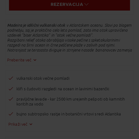
REZERVACIJA
Whatsapp
SMS
Madeira je idilični vulkanski otok
v Atlantskem oceanu. Slovi po blagem
podnebju, saj je praktično celo leto pomlad, zato ima otok upravičeno
vzdevek "biser Atlantika" in "otok večne pomladi".
Kopirano v odložišče!
Razgibani relief otoka obrobljajo visoke pečine s spketakularinimi
razgedi na širni ocean in črne peščene plaže v zalivih pod njimi.
Notranjost se terasasto dviguje in strnjene nasade bananovcev zamenja
prostrana planota na vrhu otoka.
Posebnost otoka so (tudi) levade
Preberite več
, rečna korita, ki prepredajo otok po
dolgem in po čez. Ob njih so speljane odlično označene sprehajalne poti,
ki zaradi bujnega zelenja delujejo pravljično.
ulkanski otok na severu ponuja lavine "bazenčke", v katerih je kopanje
vulkanski otok večne pomladi
posebno doživetje. Vasice v notranjosti so tradicionalne in ruralne, ob
morju pa ribiške in slikovite.
Največje mesto na otoku je
klifi s čudoviti razgledi na ocean in lavinimi bazenčki
vedno živahni Funchal , tu so elegantni hoteli, številne restavracije,
promenada, mestni park, znamenita tržnica in stari del mesta, od koder
pravljične levade - kar 2500 km urejenih pešpoti ob kamnitih
se z žičnico povzpnemo na simbolični Monte.
koritih za vodo
Madeiro priporočamo vsem in vsakomur, za aktivne popotnike ali za
sproščene počitnice, še posebej navduši ljubitelje narave,
bujno subtropsko rastje in botanični vrtovi sredi Atlantika
pohodništva, botaničnih vrtov, eksotičnega rastlinja in
ljubitelje izvrstne hrane in vina. Madeira je otok, ki preprosto začara.
Prikaži več