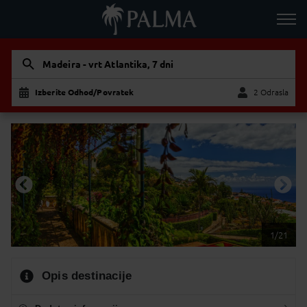
Madeira - vrt Atlantika, 7 dni
Izberite Odhod/Povratek
2 Odrasla
Odrasla
Otrok
1/21
Opis destinacije