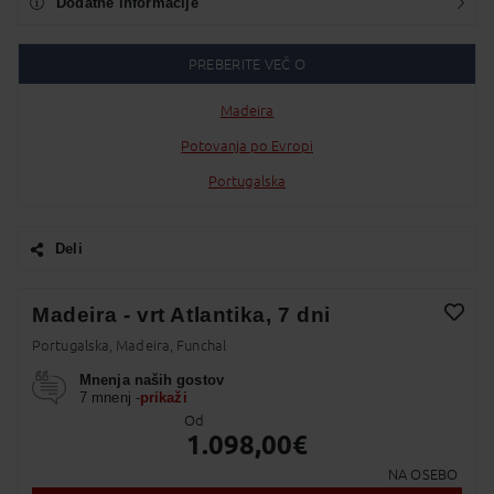
Dodatne informacije
PREBERITE VEČ O
Madeira
Potovanja po Evropi
Portugalska
Deli
Facebook
Madeira - vrt Atlantika, 7 dni
Twitter
Portugalska, Madeira, Funchal
Dodaj v Moj izbor
Mnenja naših gostov
Messenger
7 mnenj -
prikaži
Od
Pošlji Email
1.098,00
€
Viber
NA OSEBO