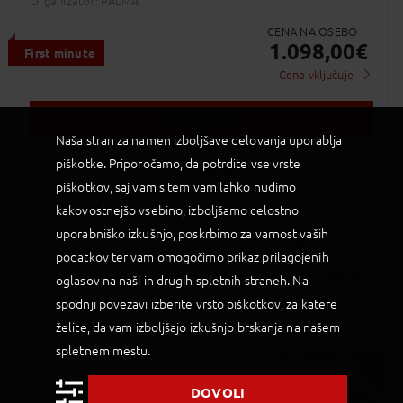
Organizator: PALMA
CENA NA OSEBO
1.098,00
€
First minute
Cena vključuje
REZERVIRAJ
Naša stran za namen izboljšave delovanja uporablja
piškotke. Priporočamo, da potrdite vse vrste
POŠLJI POVPRAŠEVANJE
piškotkov, saj vam s tem vam lahko nudimo
kakovostnejšo vsebino, izboljšamo celostno
uporabniško izkušnjo, poskrbimo za varnost vaših
SKORAJ ZAGOTOVLJEN ODHOD
podatkov ter vam omogočimo prikaz prilagojenih
Status je informativen. Lahko se spremeni
Odhod:
Sob, 13. MAR 2027
- Pet, 19. MAR 2027
glede na dinamiko prodaje.
oglasov na naši in drugih spletnih straneh. Na
Prevoz:
Letalo,
spodnji povezavi izberite vrsto piškotkov, za katere
želite, da vam izboljšajo izkušnjo brskanja na našem
NASTANITEV
spletnem mestu.
Št. oseb in trajanje:
2x odrasla
, 7 dni
Tip nastanitve:
Dvoposteljna soba, min. 35 potnikov, storitve
DOVOLI
po programu