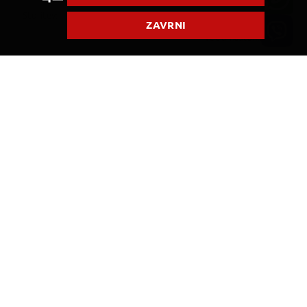
Storitev:
po programu
ZAVRNI
Več o nastanitvi
INFORMACIJE O CENI
Organizator: PALMA
CENA NA OSEBO
1.149,00
€
First minute
Cena vključuje
REZERVIRAJ
POŠLJI POVPRAŠEVANJE
SKORAJ ZAGOTOVLJEN ODHOD
Status je informativen. Lahko se spremeni
Odhod:
Pet, 23. APR 2027
- Čet, 29. APR 2027
glede na dinamiko prodaje.