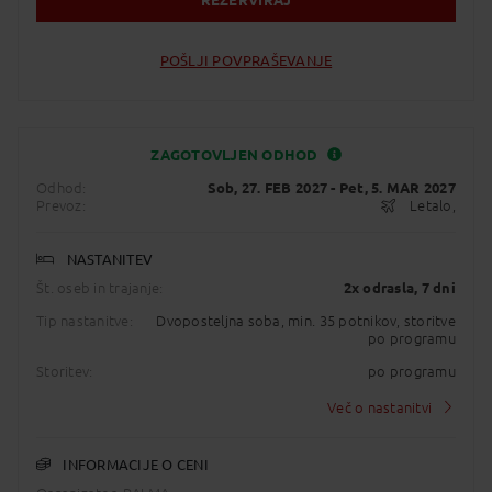
POŠLJI POVPRAŠEVANJE
ZAGOTOVLJEN ODHOD
Status je informativen. Lahko se spremeni
Odhod:
Sob, 27. FEB 2027
- Pet, 5. MAR 2027
glede na dinamiko prodaje.
Prevoz:
Letalo,
NASTANITEV
Št. oseb in trajanje:
2x odrasla
, 7 dni
Tip nastanitve:
Dvoposteljna soba, min. 35 potnikov, storitve
po programu
Storitev:
po programu
Več o nastanitvi
INFORMACIJE O CENI