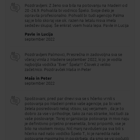
Pot bomo nadaljevali do vasice Monte nad
Pozdravljeni. Z ženo sva bila na potovanju na Madeiri od
Funchalom, ki še danes velja za znani romarski kraj.
20 -26.9. Pohvalila bi vodnico Špelo. Svoje delo je
Na vrhu stoji znamenita romarska cerkev in
opravila profesionalno. Pohvalil bi tudi agencijo Palma
grobnica poslednjega cesarja Karla Habsburškega.
saj je bilo skoraj vse ok. razen na letalu nisva imela
Po želji (doplačilo) se bomo v dolino popeljali kar
sedežev skupaj. Še enkrat vsem hvala lepa. Pavle in Lucija
na tradicionalnih lesenih saneh.
Pavle in Lucija
3. DAN
FUNCHAL - celodnevni izlet na VZHOD
september 2022
OTOKA (Pico de Areiro, Ribeiro Frio, Santana,
Machico)
zajtrk
Pozdravljeni Palmovci, Presrečna in zadovoljna sva se
Dan bo namenjen izletu po vzhodnem delu otoka. Iz
včeraj vrnila z Madeire september 2022, ki jo je vodila
Funchala se povzpnemo visoko nad okolico in
najboljša vodička "Ever" Špela!!! Človek z veliko
pogosto tudi nad oblake, do razgledniške točke
začetnico. Pozdravček Maša in Peter
Pico do Areiro na 1818 m nadmorske višine. Zrak je
Maša in Peter
svež in čist, ob jasnem vremenu nam seže pogled do
september 2022
sosednjega otoka Porto Santo. Nadaljujemo do
naravnega parka ter kraja Ribeiro Frio (Mrzli Potok).
Obiščemo ribogojnico postrvi in pokusimo
Spoštovani, pred par dnevi sva se s hčerko vrnili s
tipično otoško pijačo "poncha", ki jo pripravijo iz
potovanja po Madeiri preko vaše agencije, pa bi vam
brandija, sladkornega trsa, limoninega soka in
želela posredovati nekaj vtisov, saj verjamem , da je to
medu. Slikovita vožnja do vasice Santana, znane po
dobro za vse v prihodnje, tako za nas stranke, kot tudi za
značilnih pisanih hišah trikotne oblike s slamnato
vaše poslovanje. Torej organizacija potovanja in nivo naju
streho. Nekdaj so v njih živeli domačini, danes pa so
je definitivno prijetno presenetila, brez pripomb, vse je
v njih prodajalnice spominkov. Obiščemo še najbolj
bilo na visokem nivoju. Nič manj navdušeni pa sva bili s
vzhodno točko na otoku, Machico. Legenda pravi,
hčerko nad našo vodičko Špelo T., ki je naredila naše
da je bilo prav to mesto prvo, kjer so v 15. stoletju
potovanje maximalno in poskrbela, da smo se vsi počutili
pristali raziskovalci. Zgodovinsko srce otoka ponuja