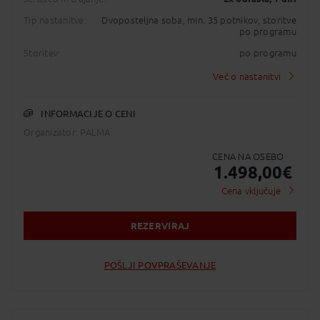
interkontinentalne lete, cena velja za sedež na
osebo in za segment posameznega leta. Letalski
Tip nastanitve:
Dvoposteljna soba, min. 35 potnikov, storitve
prevoznik si pridružuje pravico do spremembe
po programu
konfiguracije tipa letala, pri čemer se lahko
spremeni sedežni red, brez možnosti povračila
Storitev:
po programu
vplačanih sredstev.
Več o nastanitvi
Doplačilo za
poslovni razred
: potreben je nakup
individualne letalske vozovnice.
INFORMACIJE O CENI
Pomembno:
za skupinske potovanja velja, da lahko
sedeže rezerviramo 7 dni ali manj pred odhodom
Organizator: PALMA
na potovanje
.
CENA NA OSEBO
PREDVIDENE ČASOVNICE za 2027:
1.498,00
€
Let iz Benetk:
27FEB VCELIS 1210 1430
Cena vključuje
27FEB LISFNC 1835 2025
05MAR FNCLIS 1005 1150
05MAR LISVCE 1300 1700
REZERVIRAJ
Let iz Dunaja :
23APR VIELIS 1325 1610
23APR LISFNC 1915 2105
POŠLJI POVPRAŠEVANJE
29APR FNCLIS 0920 1105
29APR LISVCE 1355 1825
Let iz Benetk
20MAY VCELIS 1140 1355