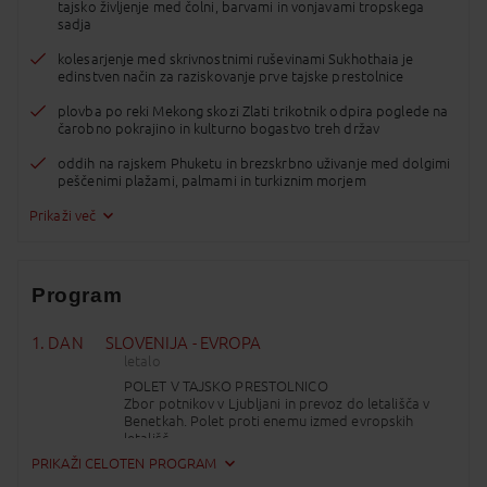
tajsko življenje med čolni, barvami in vonjavami tropskega
sadja
kolesarjenje med skrivnostnimi ruševinami Sukhothaia je
edinstven način za raziskovanje prve tajske prestolnice
plovba po reki Mekong skozi Zlati trikotnik odpira poglede na
čarobno pokrajino in kulturno bogastvo treh držav
oddih na rajskem Phuketu in brezskrbno uživanje med dolgimi
peščenimi plažami, palmami in turkiznim morjem
Prikaži več
Program
1. DAN
SLOVENIJA - EVROPA
letalo
POLET V TAJSKO PRESTOLNICO
Zbor potnikov v Ljubljani in prevoz do letališča v
Benetkah. Polet proti enemu izmed evropskih
letališč.
PRIKAŽI CELOTEN PROGRAM