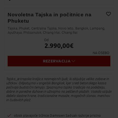
Facebook
Novoletna Tajska in počitnice na
Phuketu
Twitter
Dodaj v Moj izbor
Tajska, Phuket, Centralna Tajska, Novo leto, Bangkok, Lampang,
Messenger
Ayuthaya, Phitsanulok, Chiang Mai, Chiang Rai
Od
Pošlji Email
2.990,00
€
Viber
NA OSEBO
REZERVACIJA
Whatsapp
SMS
Tajska, je tropska kraljica nasmejanih ljudi, ki obljublja veliko zabave in
užitkov. Odpotujmo v angelski Bangkok, kjer sredi betonskega kaosa
počivajo budistični templji. Spoznajmo tajsko tradicijo na podeželju,
Kopirano v odložišče!
dobre in poredne duhove in uživajmo na peščenih plažah. Vsakdo vzljubi
deželo slastne hrane, tradicionalne masaže, mogočnih slonov, menihov
in čudovitih plaž.
obisk plavajoče tržnice Damnoen Saduak razkrije pristno