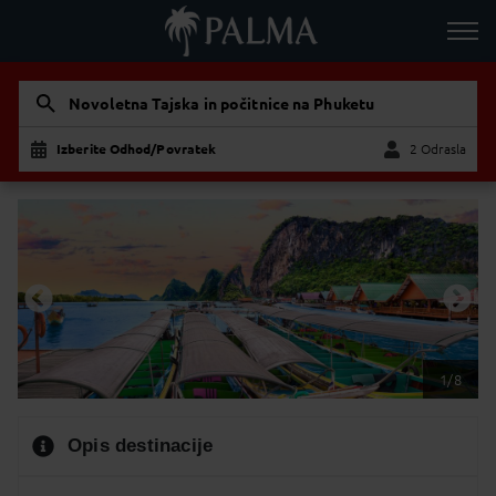
Novoletna Tajska in počitnice na Phuketu
Izberite Odhod/Povratek
2 Odrasla
Odrasla
Otrok
1/8
Opis destinacije