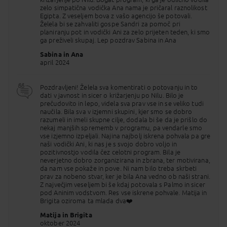
zelo simpatična vodička Ana nama je pričaral raznolikost
Cena vključuje
Egipta. Z veseljem bova z vašo agencijo še potovali.
Želela bi se zahvaliti gospe Sandri za pomoč pri
letalski prevoz Ljubljana - Hurgada -
planiranju pot in vodički Ani za zelo prijeten teden, ki smo
Ljubljana,
ga preživeli skupaj. Lep pozdrav Sabina in Ana
letališke in varnostne pristojbine,
križarjenje z ladjo po Nilu (ladja 5* s storitvijo
Sabina in Ana
polni penzion), hotelsko gostinske storitve
april 2024
po programu
potovanja (hotel 5* na osnovi vse vključeno v
Hurgadi in hotel 5* na osnovi polpenziona v
Pozdravljeni! Želela sva komentirati o potovanju in to
Kairu - pozno kosilo ali zgodnja večerja v
dati v javnost in sicer o križarjenju po Nilu. Bilo je
lokalni restavraciji),
prečudovito in lepo, videla sva prav vse in se veliko tudi
vlak spalnik Kairo– Asuan (lokalni vlak brez
naučila. Bila sva v izjemni skupini, kjer smo se dobro
kategorije - skupne sanitarije za 1 vagon),
razumeli in imeli skupne cilje, dodala bi še da je prišlo do
vse prevoze in oglede po programu vključno
nekaj manjših sprememb v programu, pa vendarle smo
z vstopninami (razen notranjosti piramid in
vse izjemno izpeljali. Najina najbolj iskrena pohvala pa gre
dvorane mumij v Nacionalnem muzeju),
naši vodički Ani, ki nas je s svojo dobro voljo in
spremstvo lokalnega in slovenskega vodnika,
pozitivnostjo vodila čez celotni program. Bila je
organizacijo potovanja,
neverjetno dobro zorganizirana in zbrana, ter motivirana,
zavarovanje paketnega potovanja TA Palma
da nam vse pokaže in pove. Ni nam bilo treba skrbeti
pri zavarovalnici Triglav d.d., št
prav za nobeno stvar, ker je bila Ana vedno ob naši strani.
TK49901460369 v višini 1.950.000,00 EUR.
Z največjim veseljem bi še kdaj potovala s Palmo in sicer
pod Aninim vodstvom. Res vse iskrene pohvale. Matija in
Brigita oziroma ta mlada dva❤️
Doplačila
Matija in Brigita
DOPLAČILO ZA MANJŠO SKUPINO:
oktober 2024
med 31 in 39 potnikov 60€