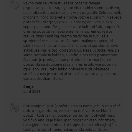
let). V primeru presežene prtljage (teža ali mere)
Ravno sem se vrnila iz vašega organiziranega
boste to doplačali ob prijavi na let po ceniku
popotovanja – Križarjenje po Nilu. Lahko samo napišem,
letalske družbe.
da je bila enkratna izkušnja v vseh pogledih. Zelo raznolik
program, noro doživetje nočne vožnje z vlakom in seveda
ROČNA PRTLJAGA:
potem še križarjenje po Nilu in vsi ogledi. Vse je bilo
super planirano. Res je neke vrste kulturni šok, ampak če
Dovoljen je 1 kos maksimalnih skupnih dimenzij 115
greš na potovanje neobremenjen in sprejmeš vse te
cm in 5 kg
(dodatno prosimo bodite pozorni na
razlike, znaš cenit kaj imamo mi doma in tudi lažje
priporočila za letalski promet).
sprejemaš vse te razlike. Bili smo majhna skupina, 15
Potniki lahko v ročni prtljagi prenašajo manjše
izletnikov in imeli smo vse dni na razpolago skoraj nove
količine potrebščin za osebno nego (parfumi,
avtobuse, kar je tudi dodatni plus. Naša vodička Ana, pa
kreme, geli ...) vendar v embalaži do 100 ml, ki jo
same pohvale in kakšen je vodič je res zelo pomembno.
lahko brez težav spravite v litrsko prozorno
Ana nam je predajala vse potrebne informacije, nas
plastično vrečko. Dovoljene so nekatere izjeme, kot
opozorila na določene stvari in res je bilo vse popolno
so zdravila in hrana, ki jih potrebujete med letom,
izpeljano. Prav tako lahko pohvalim tudi lokalnega
vključno s hrano za dojenčke. Prenosne baterije
vodiča, ki nas je spremljal pri naših raziskovanjih. Lepo
(Power bank) so dovoljene izključno v ročni prtljagi
vas pozdravljam, Sonja
in z močjo do 100 Wh (pribl. 27.000 mAh). Za
Sonja
baterije z močjo 100 – 160 Wh je potrebna
april 2026
predhodna odobritev prevoznika, baterije nad 160
Wh pa so prepovedane. V ročni prtljagi niso
dovoljeni nobeni ostri predmeti (pilice, škarjice,
Potovanje v Egipt (v začetku maja) nama je bilo zelo všeč,
žepni noži ipd.).
dobro organizirano, veliko smo doživeli in se hkrati
počutili tudi varno...posebej pa moram pohvaliti vašo
PIJAČA NA LETALU:
vodičko Ano, ki je bila super, bogat vir vseh informacij,
tako glede znamenitosti in krajev, kakor tudi najboljših
Na letu bodo postregli s prigrizkom, vodo, kavo in
točk za fotografiranje, nakupov, skrbela za dobro
čajem.