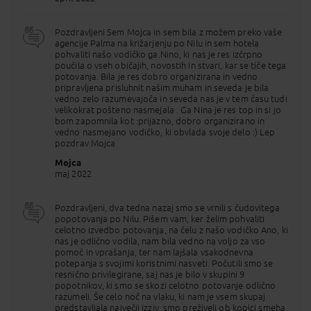
5. DAN
ASUAN (NUBIJSKA VASICA)
Pozdravljeni Sem Mojca in sem bila z možem preko vaše
zajtrk, kosilo, večerja, nočitev
agencije Palma na križarjenju po Nilu in sem hotela
Dopoldan prihod v Asuan, mesto znano po prijaznih
pohvaliti našo vodičko ga.Nino, ki nas je res izčrpno
Nubijcih, tradicionalnih plovilih felukah in po
poučila o vseh običajih, novostih in stvari, kar se tiče tega
visokem jezu. Po prihodu si ogledamo Nedokončani
potovanja. Bila je res dobro organizirana in vedno
obelisk in Asuanski visoki jez, od koder je pogled na
pripravljena prisluhnit našim muham in seveda je bila
največje zajezitveno jezero na svetu - Naserjevo
vedno zelo razumevajoča in seveda nas je v tem času tudi
jezero. Popoldan predlagamo izlet v Nubijsko
velikokrat pošteno nasmejala . Ga Nina je res top in si jo
vasico (doplačilo), kjer spoznate življenje
bom zapomnila kot :prijazno, dobro organizirano in
prebivalcev Zgornjega Egipta in njihove slikovite
vedno nasmejano vodičko, ki obvlada svoje delo :) Lep
hiše ali počitek na ladji.
pozdrav Mojca
Mojca
6. DAN
ASUAN (ABU SIMBEL) - KOM OMBO - EDFU
maj 2022
zajtrk, kosilo, večerja, nočitev
V zelo zgodnjih jutranjih urah možnost dodanega
izleta do svetišča Abu Simbel, kar je za mnoge
Pozdravljeni, dva tedna nazaj smo se vrnili s čudovitega
vrhunec potovanja. Enega najlepših svetišč v Egiptu
popotovanja po Nilu. Pišem vam, ker želim pohvaliti
z dvojnim templjem je dal v 13. st.pr.n.št. zgraditi
celotno izvedbo potovanja, na čelu z našo vodičko Ano, ki
faraon Ramzesa II., ljubljen od boga Amona.
nas je odlično vodila, nam bila vedno na voljo za vso
Tempelj je posvetil sebi, svoji lepi ženi, bogovom in
pomoč in vprašanja, ter nam lajšala vsakodnevna
veliki zmagi pri Kadeshu v današnji Siriji, kjer je
potepanja s svojimi koristnimi nasveti. Počutili smo se
premagal Hetite. V 60. letih 20. st. so sprožili
resnično privilegirane, saj nas je bilo v skupini 9
iniciativo za ohranjanje teh Nubijskih spomenikov,
popotnikov, ki smo se skozi celotno potovanje odlično
saj so narasle vode Nila po gradnji Asuanskega jezu
razumeli. Še celo noč na vlaku, ki nam je vsem skupaj
resno ogrozile templje. Tako so svetišče razstavili in
predstavljala največji izziv, smo preživeli ob kopici smeha