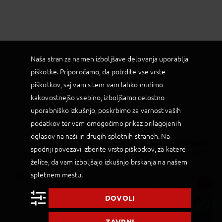
Naša stran za namen izboljšave delovanja uporablja
piškotke. Priporočamo, da potrdite vse vrste
piškotkov, saj vam s tem vam lahko nudimo
kakovostnejšo vsebino, izboljšamo celostno
uporabniško izkušnjo, poskrbimo za varnost vaših
podatkov ter vam omogočimo prikaz prilagojenih
ZAGOTOVLJEN ODHOD
oglasov na naši in drugih spletnih straneh. Na
Status je informativen. Lahko se spremeni
Odhod:
Sob, 15. AVG 2026
- Sob, 22. AVG 2026
glede na dinamiko prodaje.
spodnji povezavi izberite vrsto piškotkov, za katere
Prevoz:
Letalo
želite, da vam izboljšajo izkušnjo brskanja na našem
spletnem mestu.
NASTANITEV
Št. oseb in trajanje:
2x odrasla
, 8 dni
DOVOLI
Tip nastanitve:
Dvoposteljna soba, po programu
Storitev:
po programu
ZAVRNI