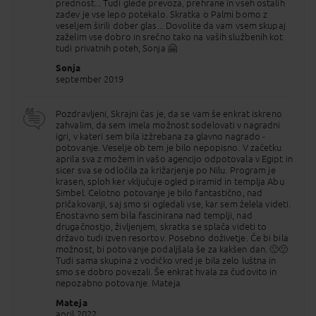
prednost... Tudi glede prevoza, prehrane in vseh ostalih
zadev je vse lepo potekalo. Skratka o Palmi bomo z
4. DAN
KAIRO (MEMFIS IN SAKKARA) - ASUAN
veseljem širili dober glas... Dovolite da vam vsem skupaj
zajtrk, večerja, nočitev
zaželim vse dobro in srečno tako na vaših službenih kot
tudi privatnih poteh, Sonja 🤗
V dopoldanskih urah možnost izleta (doplačilo) v
Memfis in Sakaro. Nekdanja prestornica Memfis in
Sonja
nekropola Sakkara skrivata eno najstarejših
september 2019
stopničastih piramid, kjer se nahaja skupno kar 16
piramid. Mesto naj bi po legendi ustanovil Menes in
je bil nekdanja prestolnica Starega kraljestva.
Pozdravljeni, Skrajni čas je, da se vam še enkrat iskreno
Zaščitnik mesta je bil bog Ptah - zaščitnik obrtnikov,
zahvalim, da sem imela možnost sodelovati v nagradni
katerega tempelj je bil največja in najpomembnejša
igri, v kateri sem bila izžrebana za glavno nagrado -
zgradba v Memfisu. Nadaljujemo do Velikega
potovanje. Veselje ob tem je bilo nepopisno. V začetku
egipčanskega muzeja v Kairu – nekateri so ga
aprila sva z možem in vašo agencijo odpotovala v Egipt in
poimenovali čudo novega sveta, ki se razprostira na
sicer sva se odločila za križarjenje po Nilu. Program je
kar 470.000 m2 in hrani 50.000 eksponatov in
krasen, sploh ker vključuje ogled piramid in templja Abu
preseneča z velikostjo, zgodovinsko pestrostjo in
Simbel. Celotno potovanje je bilo fantastično, nad
bogatimi najdbami. Nahaja se v bližini piramid in že
pričakovanji, saj smo si ogledali vse, kar sem želela videti.
ob vstopu vas bo pričakal 3.200 let star in 11
Enostavno sem bila fascinirana nad templji, nad
metrov visok kip Ramzesa II. V muzeju je 12 galerij, ki
drugačnostjo, življenjem, skratka se splača videti to
vsebujejo eksponate od prazgodovine do rimske
državo tudi izven resortov. Posebno doživetje. Če bi bila
dobe. Sprehod po muzeju je informativen. Zakladi
možnost, bi potovanje podaljšala še za kakšen dan. 🙂🙂
iz groba mladega faraona Tutankamona, ki
Tudi sama skupina z vodičko vred je bila zelo luštna in
vsebujejo kar 5.000 eksponatov so najbolj želena
smo se dobro povezali. Še enkrat hvala za čudovito in
atrakcija. Zvečer se vkrcamo na vlak (lokalni vlak),
nepozabno potovanje. Mateja
nastanitev v dvoposteljnih kabinah in nočno
potovanje v Asuan.
Mateja
april 2022