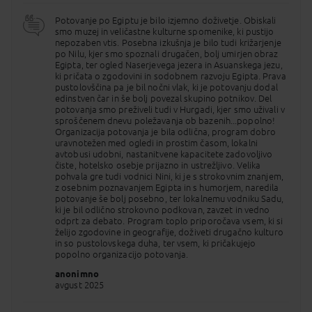
OTROCI:
otroci do 2. leta potujejo na čarterskih
poletih brezplačno (v primeru, da na destinaciji
Potovanje po Egiptu je bilo izjemno doživetje. Obiskali
dopolnijo 2 leti plačajo strošek letalskega prevoza
smo muzej in veličastne kulturne spomenike, ki pustijo
za izbrani odhod).
nepozaben vtis. Posebna izkušnja je bilo tudi križarjenje
po Nilu, kjer smo spoznali drugačen, bolj umirjen obraz
Objavljene cene paketnih aranžmajev so izračunane
Egipta, ter ogled Naserjevega jezera in Asuanskega jezu,
po pogojih cene goriva 900€/tono. V primeru
ki pričata o zgodovini in sodobnem razvoju Egipta. Prava
spremembe cene goriva (znižanje ali zvišanje) bomo
pustolovščina pa je bil nočni vlak, ki je potovanju dodal
v skladu s splošnimi pogoji
edinstven čar in še bolj povezal skupino potnikov. Del
(
https://www.palma.si/splosni-pogoji/
) potnike
potovanja smo preživeli tudi v Hurgadi, kjer smo uživali v
ustrezno obvestili v zakonsko določenih rokih.
sproščenem dnevu poležavanja ob bazenih...popolno!
Objavljene cene za odhode znotraj 21 dni od
Organizacija potovanja je bila odlična, program dobro
povpraševanja/rezervacije že vključujejo morebitno
uravnotežen med ogledi in prostim časom, lokalni
doplačilo za gorivo.
avtobusi udobni, nastanitvene kapacitete zadovoljivo
čiste, hotelsko osebje prijazno in ustrežljivo. Velika
V hotelskih nastanitvah v skladu z navodili pristojnih
pohvala gre tudi vodnici Nini, ki je s strokovnim znanjem,
inštitucij in ob upoštevanju standardov ob
z osebnim poznavanjem Egipta in s humorjem, naredila
morebitnih dodatnih varnostnih in sanitarnih
potovanje še bolj posebno, ter lokalnemu vodniku Sadu,
ukrepih, lahko pride do prilagoditve ali omejitve
ki je bil odlično strokovno podkovan, zavzet in vedno
koriščenja določenih storitev.
odprt za debato. Program toplo priporočava vsem, ki si
želijo zgodovine in geografije, doživeti drugačno kulturo
LETALIŠKI PREDPISI
:
in so pustolovskega duha, ter vsem, ki pričakujejo
popolno organizacijo potovanja.
ODDANA PRTLJAGA:
anonimno
avgust 2025
Dovoljen je 1 kos maksimalnih skupnih dimenzij
(seštevek dolžine, višine in širine) 158 cm in 20 kg
teže (velja za odrasle in otroke starejše od dveh