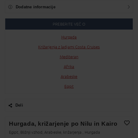
Dodatne informacije
PREBERITE VEČ O
Hurgada
Križarjenja z ladjami Costa Cruises
Mediteran
Afrika
Arabeske
Egipt
Deli
Facebook
Hurgada, križarjenje po Nilu in Kairo
Twitter
Egipt, Bližnji vzhod, Arabeske, križarjenja , Hurgada
Dodaj v Moj izbor