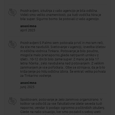
med 21 in 30 potnikov 100€
med 16 in 20 potnikov 140€
Pozdravljeni, izkušnja z vašo agencijo je bila odlična.
med 10 in 15 potnikov 180€
Videli smo veliko znamenitosti, pa tudi vodička Nina je
bila super. Sigurno bomo še potovali z vašo agencijo.
MOŽNA DOPLAČILA ob prijavi:
vizum z asistenco lokalnega partnerja 35 €,
anonimno
enoposteljna soba/kabina (hotel in ladja) od
april 2025
399 €,
enoposteljni spalnik/kupe (vlak) od 99 € *
* obvezno doplačilo v primeru rezervacije
Pozdravljeni S Palmo sem potovala prvič in moram reči,
sobe in kabine z dodatnim ležiščem (1/2+1)
da ste me navdušili. Svetovanje v agenciji, izvedba izletov
v primeru, da bi želeli namesto vlaka koristiti
in odlična vodnica Tinkara. Potovanje je bilo poučno,
letalsko povezavo med Kairom in Asuanom
mogoče malo prenaporno,glede natrpanih urnikov z
(z dodatno nočitvijo v Kairu ali Asuanu), lahko
izleti...10-12 dni bi bilo zame super. Z mano je bila 17
le-to uredimo z doplačilom glede na
letna hčerka , zelo navdušena nad potovanjem. Z velikim
razpoložljive kapacitete v hotelih in na letalu
zanimanjem je vse pofotkala.. Obe se strinjava, da je bilo
(okvirna cena med 250 - 350€)
križarjenje po Nilu odlična izbira. Še enkrat velika pohvala
za Tinkarino vodenje.
MOŽNA DOPLAČILA na poti:
anonimno
Memfis in Sakkara (Kairo) 65 €,
junij 2025
Nubijska vasica (Asuan) 40 €,
Abu Simbel (Asuan) 135 €,
Izlet v "puščavo" - vožnja s štirikolesniki
Spoštovani, potovanje je zelo zanimivo organizirano. V
(Hurgada) 65 €,
kolikor se odločiš za vse fakultativne izlete seveda tudi
Izlet na otok Giftun - snorkljanje (Hurgada) 65
naporno, vendar ti podajo ogromno počitniških izkušenj.
€ (+doplačilo vstopa v naravni park 5 € /
Glede na našo situacijo, ker smo pozabili s seboj vzeti
osebo)