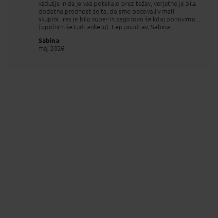
vzdušje in da je vse potekalo brez težav, verjetno je bila
dodatna prednost še ta, da smo potovali v mali
POMEMBNO:
skupini...res je bilo super in zagotovo še kdaj ponovimo...
(izpolnim še tudi anketo). Lep pozdrav, Sabina
V primeru, da potujete z medicinskimi pripomočki
(npr. injekcije, naprava za spalno apnejo ipd.),
Sabina
prosimo, da o tem obvestite vašega svetovalca vsaj
maj 2026
72 ur pred predvidenim poletom, saj je potrebno
preveriti morebitne omejitve oz. potrebna
dovoljenja za prenos v prtljagi (potrditev je odvisna
od prevoznika).
REZERVACIJE SEDEŽEV IN POSLOVNEGA RAZREDA
Rezervacije sedežev na letalih so plačljive.
Cena
je odvisna od letalskega prevoznika, lokacije
sedeža in razpoložljivosti mest.
Doplačilo
znaša od cca 10 € naprej za lete po
Evropi in od cca 45 € naprej za interkontinentalne
lete, cena velja za sedež na osebo in za segment
posameznega leta.
V kolikor potniki želijo sedeti na letalu skupaj, je
potrebno plačilo in rezervacija sedeža za vsakega
potnika. Letalski prevoznik si pridružuje pravico do
spremembe konfiguracije tipa letala, pri čemer se
lahko spremeni sedežni red, brez možnosti
povračila vplačanih sredstev.
Doplačilo za
poslovni razred
: potreben je nakup
individualne letalske vozovnice.
Pomembno:
za skupinske rezervacije velja, da