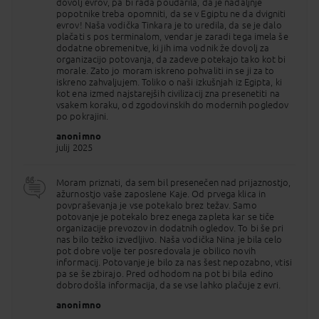
dovolj evrov, pa bi rada poudarila, da je nadaljnje
popotnike treba opomniti, da se v Egiptu ne da dvigniti
DOPLAČILA na poti:
evrov! Naša vodička Tinkara je to uredila, da se je dalo
osnovne napitnine (tudi otroci) 60€
plačati s pos terminalom, vendar je zaradi tega imela še
dodatne obremenitve, ki jih ima vodnik že dovolj za
POPUSTI ob prijavi:
organizacijo potovanja, da zadeve potekajo tako kot bi
otrok od 2 – 12 let na dodatnem ležišču 20 %
morale. Zato jo moram iskreno pohvaliti in se ji za to
(popust se obračuna ob prijavi 2 odraslih
iskreno zahvaljujem. Toliko o naši izkušnjah iz Egipta, ki
oseb in otroka)
kot ena izmed najstarejših civilizacij zna presenetiti na
vsakem koraku, od zgodovinskih do modernih pogledov
po pokrajini.
POMEMBNO
: Več informacij o destinaciji, trenutno
veljavnih ukrepih in podrobne informacije o pogojih
anonimno
za vstop/izstop in na-to vezanih potrebnih
julij 2025
dokumentih preverite
na:
https://www.palma.si/destinacije/arabeske/egipt/
.
Zaradi prihoda in odhoda z destinacije oz.
Moram priznati, da sem bil presenečen nad prijaznostjo,
morebitnih prevozov v okviru programa (velja tako
ažurnostjo vaše zaposlene Kaje. Od prvega klica in
za avtobusne, letalske, ladijske in železniške
povpraševanja je vse potekalo brez težav. Samo
prevoze)se lahko zaporedje programa spremeni, ne
potovanje je potekalo brez enega zapleta kar se tiče
samo tekom dneva, temveč tudi po dnevih.
organizacije prevozov in dodatnih ogledov. To bi še pri
Organizator glede na časovnico prihoda in odhoda
nas bilo težko izvedljivo. Naša vodička Nina je bila celo
(ter vmesnih prevozov) napravi optimalno
pot dobre volje ter posredovala je obilico novih
razporeditev ogledov. Organizator zagotavlja
informacij. Potovanje je bilo za nas šest nepozabno, vtisi
vključenost storitev po programu. Storitev vse
pa se še zbirajo. Pred odhodom na pot bi bila edino
vključeno drugi dan, se lahko nadomesti s storitvijo
dobrodošla informacija, da se vse lahko plačuje z evri.
vse vključeno kot del storitve prvi in zadnji (oz.
predzadnji) dan.
anonimno