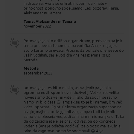
ga ponovno postavili 65 m višje, varno nad sedanjo
in druženja. Hvala še enkrat in upam, da kmalu v
gladino Naserjevega jezera. Fascinanten je pogled
prihodnosti ponovno sodelujemo! Lep pozdrav, Tanja,
na pročelje, kjer so v fasadi štirje 20 m visoki kipi
Aleksander in Tamara
sedečega Ramzesa. Pričetek plovbe proti Kom
Ombu, kjer je na griču zgrajenih več ptolomejskih
Tanja, Aleksander in Tamara
templjev, posvečenih različnim božanstvom. Tu
november 2022
spoznamo Sobeka, boga s krokodiljo glavo, ki so ga
Stari Egipčani častili med plovbo, da jih ne bi
napadli krokodili. Nadaljevanje plovbe do Edfa.
Potovanje je bilo odlično organizirano, predvsem pa je k
temu prispevala fenomenalna vodička Ana, ki naju je s
7. DAN
EDFU - ESNA - LUXOR
svojo karizmo prevzela. Prosim, da pohvale prenesete do
zajtrk, kosilo, večerja, nočitev
vaših vodilnih, saj je vodička Ana res izjemna!!!! Lp
Metoda
V Edfuju si ogledamo najbolje ohranjeni tempelj
boga Horusa, zgrajen v 2. in 1. st. pr. n. št., ko je
Metoda
vladala zadnja egiptovska faraonka Kleopatra.
september 2023
Horus je eno najstarejših božanstev. Upodabljali so
ga s sokolovo glavo in ga povezovali s faraoni za
časa njihovega življenja in vladanja, saj je bil sin
potovanje je res hitro minilo, ustvarjenih pa je bilo
boga smrti in posmrtnega življenja Ozirisa. Povratek
ogromno novih spominov in doživetij. Veliko, res veliko
na ladjo in nadaljevanje križarjenja po Nilu, ki je s
novega smo doživeli in videli. Tako da spočili se ravno
počasno plovbo za mnoge najlepši del potovanja.
nismo, ni bilo časa 😉, ampak saj to je bil namen, čim več
Vmes prečkamo zapornico na Nilu - Esno, kjer
videti, spoznati Egipt. Celotna organizacija super, vse na
moramo včasih nekoliko počakati na dvig, in zvečer
nivoju, majhen podvig je bil vlak, ampak tudi to je bilo
prispemo v Luxor. Ogled templja v Luxorju, ki v
samo ena izkušnja več, tudi tam nam ni nič manjkalo. Tako
večernih urah osvetljen deluje še bolj skrivnostno in
da od začetka ideje, se pravi od vas, pa do končnega
mogočno. Prav tu naj bi bilo veličastno prizorišče
vodenja (Ana je odlična vodička), zelo pozitivna izkušnja,
festivala Opet, kamor naj bi kipe Amona, boga
tako da zagotovo bomo še sodelovali 🙃 Anja
sonca, in Mut, boginje matere, prepeljali po Nilu iz