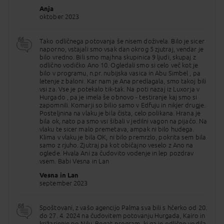
Karnaka ter praznovali plodnost, ponovno rojstvo
Anja
in kult kraljevih duš.
oktober 2023
8. DAN
LUXOR - LJUBLJANA
zajtrk, kosilo
Tako odličnega potovanja še nisem doživela. Bilo je sicer
naporno, vstajali smo vsak dan okrog 5 zjutraj, vendar je
Dan namenjen spoznavanju Luxorja,
bilo vredno. Bili smo majhna skupinica 9 ljudi, skupaj z
nekdanje prestolnice Tebe v času slavne 18.
odlično vodičko Ano 10. Ogledali smo si celo več kot je
dinastije faraonov. Doživimo sloviti Karnak, največje
bilo v programu, n.pr. nubijska vasica in Abu Simbel , pa
svetišče starega sveta. Karnak je bil glavno svetišče
letenje z baloni. Kar nam je Ana predlagala, smo takoj bili
boga Amona. Po ogledih se ustavimo še v tovarni
vsi za. Vse je potekalo tik-tak. Na poti nazaj iz Luxorja v
papirusa. Kasneje se zapeljemo na levi breg Nila,
Hurgado , pa je imela še obnovo - testiranje kaj smo si
kjer so si faraoni v času 18. dinastije gradili grobnice
zapomnili. Komarji so bilio samo v Edfuju in nikjer drugje.
v dolinah Tebanskega gričevja. V Dolinah kraljev in
Posteljnina na vlaku je bila čista, celo polikana. Hrana je
kraljic tako najdemo spektakularne ostanke
bila ok, nato pa smo vsi šibali v jedilni vagon na pijačo. Na
egiptovske civilizacije ob Nilu (vključen vstop v 3
vlaku te sicer malo premetava, ampak ni bilo hudega.
grobnice - grobniva Tutankamona za doplačilo).
Klima v vlaku je bila OK, ni bilo premrzlo, pokrita sem bila
Sledi ogled templja kraljice Hačepsut ali Sijaj vseh
samo z rjuho. Zjutraj pa kot običajno veselo z Ano na
sijajev. Hačepsut je bila najuspešnejša ženska
oglede. Hvala Ani za čudovito vodenje in lep pozdrav
faraonka Starega Egipta, ki je takratnemu Egiptu
vsem. Babi Vesna in Lan
prinesla bogastvo in ugled. Blestela je v
mednarodni trgovini in zgradila mojstrovine, ki jim
Vesna in Lan
menda še naslednjih 1000 let nihče ni bil kos. Še
september 2023
postanek pri Memnonovih kolosih, ki bdita nad
Nilom v spomin na faraona Amenhotepa III., nato pa
v eno izmed številnih tovarn alabastra. Prevoz z
Spoštovani, z vašo agencijo Palma sva bili s hčerko od 20.
avtobusom v Hurgado in polet v Slovenijo.
do 27. 4. 2024 na čudovitem potovanju Hurgada, Kairo in
križarjenje po Nilu. Bogat program, ki ga je odlično vodila