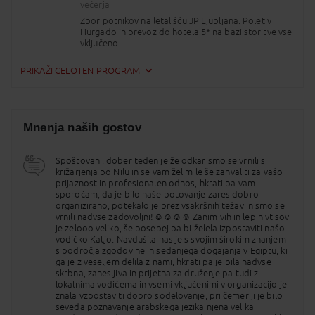
večerja
Zbor potnikov na letališču JP Ljubljana. Polet v
Hurgado in prevoz do hotela 5* na bazi storitve vse
vključeno.
2. DAN
HURGADA
PRIKAŽI CELOTEN PROGRAM
vse vključeno
Prost dan za uživanje na obali Rdečega morja ali
možnost dodatnega izleta v puščavo ali
raziskovanje podvodnega sveta (doplačilo).
Mnenja naših gostov
3. DAN
KAIRO
zajtrk, večerja (v lokalni restavraciji), nočitev
Spoštovani, dober teden je že odkar smo se vrnili s
V dopoldanskih urah se z avtobusom odpravimo
križarjenja po Nilu in se vam želim le še zahvaliti za vašo
proti Kairu. Egipčani mu pogosto rečejo Misr, kar v
prijaznost in profesionalen odnos, hkrati pa vam
egiptovski arabščini pomeni Egipt. Najbolj težko
sporočam, da je bilo naše potovanje zares dobro
pričakovan je obisk velike Keopsove piramide v Gizi,
organizirano, potekalo je brez vsakršnih težav in smo se
najstarejšega čuda starega sveta, ki je edino do
vrnili nadvse zadovoljni!☺☺☺☺ Zanimivih in lepih vtisov
danes ostalo skoraj v celoti ohranjeno. Keops je bil
je zelooo veliko, še posebej pa bi želela izpostaviti našo
drugi faraon IV. dinastije v tretjem tisočletju pr.n.št.
vodičko Katjo. Navdušila nas je s svojim širokim znanjem
Nasledil ga je Kefren, zato si ogledamo tudi njegovo
s področja zgodovine in sedanjega dogajanja v Egiptu, ki
piramido, drugo največjo. Najmanjša pripada
ga je z veseljem delila z nami, hkrati pa je bila nadvse
faraonu Mikerinu (vstop v notranjost piramid za
skrbna, zanesljiva in prijetna za druženje pa tudi z
doplačilo). Sfinga, varuhinja, ki v obliki faraonove
lokalnima vodičema in vsemi vključenimi v organizacijo je
glave in levjega telesa varuje dolino, nas vedno čisto
znala vzpostaviti dobro sodelovanje, pri čemer ji je bilo
prevzame.
seveda poznavanje arabskega jezika njena velika