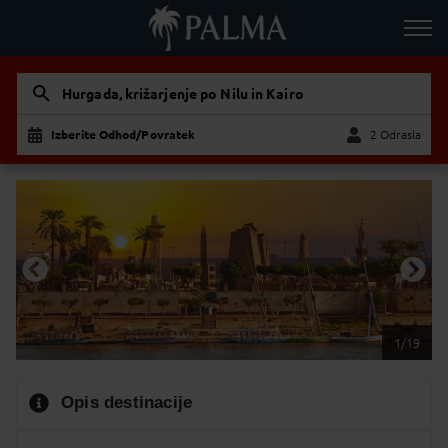
Hurgada, križarjenje po Nilu in Kairo
Izberite Odhod/Povratek
2 Odrasla
Odrasla
Otrok
1/19
Opis destinacije