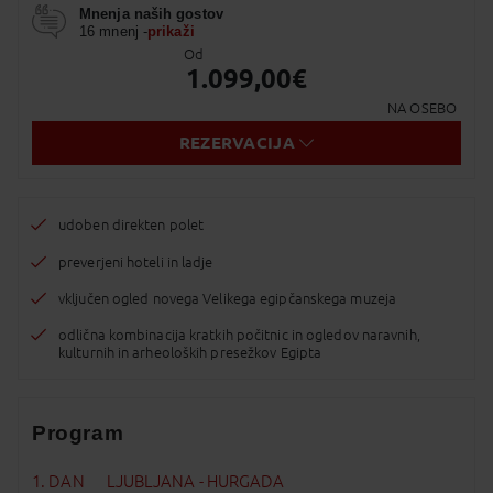
Mnenja naših gostov
Messenger
16 mnenj -
prikaži
Od
Pošlji Email
1.099,00
€
Viber
NA OSEBO
REZERVACIJA
Whatsapp
SMS
udoben direkten polet
Kopirano v odložišče!
preverjeni hoteli in ladje
vključen ogled novega Velikega egipčanskega muzeja
odlična kombinacija kratkih počitnic in ogledov naravnih,
kulturnih in arheoloških presežkov Egipta
Program
1. DAN
LJUBLJANA - HURGADA