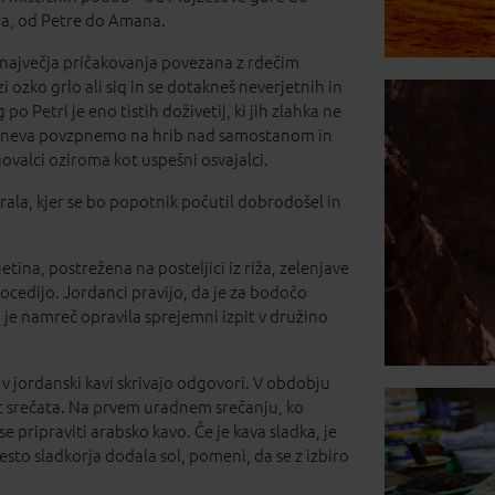
ha, od Petre do Amana.
 največja pričakovanja povezana z rdečim
 ozko grlo ali siq in se dotakneš neverjetnih in
 Petri je eno tistih doživetij, ki jih zlahka ne
cu dneva povzpnemo na hrib nad samostanom in
ovalci oziroma kot uspešni osvajalci.
arala, kjer se bo popotnik počutil dobrodošel in
tina, postrežena na posteljici iz riža, zelenjave
pocedijo. Jordanci pravijo, da je za bodočo
a, je namreč opravila sprejemni izpit v družino
 jordanski kavi skrivajo odgovori. V obdobju
at srečata. Na prvem uradnem srečanju, ko
e pripraviti arabsko kavo. Če je kava sladka, je
mesto sladkorja dodala sol, pomeni, da se z izbiro