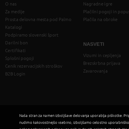
O nas
Nagradne igre
Za medije
Plačilni pogoji in popu
Prosta delovna mesta pod Palmo
Plačila na obroke
Katalogi
Podpiramo slovenski šport
Darilni bon
NASVETI
Certifikati
Vizumi in cepljenja
Splošni pogoji
Brezskrbna prijava
Cenik rezervacijskih stroškov
Zavarovanja
B2B Login
Naša stran za namen izboljšave delovanja uporablja piškotke. Pr
nudimo kakovostnejšo vsebino, izboljšamo celostno uporabniško