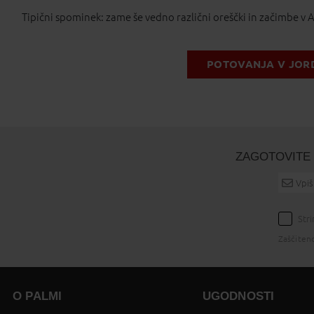
Tipični spominek: zame še vedno različni oreščki in začimbe v 
POTOVANJA V JOR
ZAGOTOVITE 
Str
Zaščiten
O PALMI
UGODNOSTI