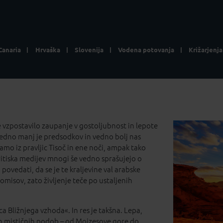
Canaria
Hrvaška
Slovenija
Vodena potovanja
Križarjenja
je vzpostavilo zaupanje v gostoljubnost in lepote
edno manj je predsodkov in vedno bolj nas
vljamo iz pravljic Tisoč in ene noči, ampak tako
ritiska medijev mnogi še vedno sprašujejo o
ovedati, da se je te kraljevine val arabske
omisov, zato življenje teče po ustaljenih
ica Bližnjega vzhoda«. In res je takšna. Lepa,
h in mističnih podob – od Mojzesove gore do