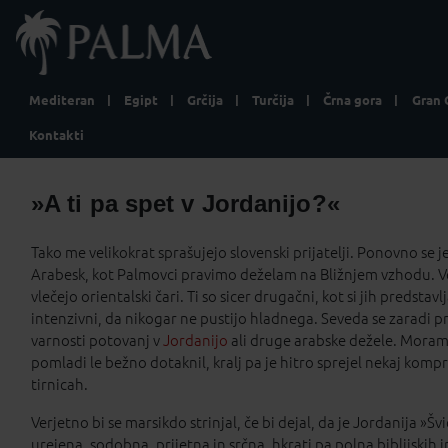
Mediteran
Egipt
Grčija
Turčija
Črna gora
Gran 
Kontakti
»A ti pa spet v Jordanijo?«
Tako me velikokrat sprašujejo slovenski prijatelji. Ponovno se 
Arabesk, kot Palmovci pravimo deželam na Bližnjem vzhodu. V
vlečejo orientalski čari. Ti so sicer drugačni, kot si jih predsta
intenzivni, da nikogar ne pustijo hladnega. Seveda se zaradi p
varnosti potovanj v
Jordanijo
ali druge arabske dežele. Moram p
pomladi le bežno dotaknil, kralj pa je hitro sprejel nekaj kompr
tirnicah.
Verjetno bi se marsikdo strinjal, če bi dejal, da je Jordanija »Šv
urejena, sodobna, prijetna in srčna, hkrati pa polna biblijski