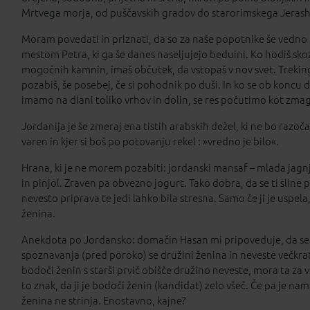
Mrtvega morja, od puščavskih gradov do starorimskega Jeras
Moram povedati in priznati, da so za naše popotnike še vedno
mestom Petra, ki ga še danes naseljujejo beduini. Ko hodiš skozi
mogočnih kamnin, imaš občutek, da vstopaš v nov svet. Treking po
pozabiš, še posebej, če si pohodnik po duši. In ko se ob kon
imamo na dlani toliko vrhov in dolin, se res počutimo kot zmag
Jordanija je še zmeraj ena tistih arabskih dežel, ki ne bo razoč
varen in kjer si boš po potovanju rekel : »vredno je bilo«.
Hrana, ki je ne morem pozabiti: jordanski mansaf – mlada jagnje
in pinjol. Zraven pa obvezno jogurt. Tako dobra, da se ti sline 
nevesto priprava te jedi lahko bila stresna. Samo če ji je uspel
ženina.
Anekdota po Jordansko: domačin Hasan mi pripoveduje, da se v
spoznavanja (pred poroko) se družini ženina in neveste večkr
bodoči ženin s starši prvič obišče družino neveste, mora ta za vs
to znak, da ji je bodoči ženin (kandidat) zelo všeč. Če pa je na
ženina ne strinja. Enostavno, kajne?