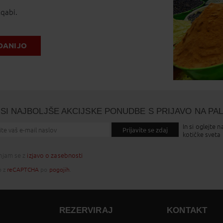
Aqabi.
DANIJO
SI NAJBOLJŠE AKCIJSKE PONUDBE S PRIJAVO NA PA
In si oglejte n
Prijavite se zdaj
kotičke sveta
injam se z
izjavo o zasebnosti
o z
reCAPTCHA
po
pogojih
.
REZERVIRAJ
KONTAKT