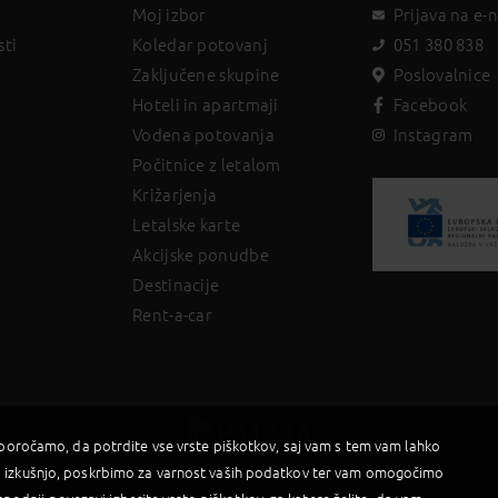
Moj izbor
Prijava na e-
sti
Koledar potovanj
051 380 838
Zaključene skupine
Poslovalnice
Hoteli in apartmaji
Facebook
Vodena potovanja
Instagram
Počitnice z letalom
Križarjenja
Letalske karte
Akcijske ponudbe
Destinacije
Rent-a-car
iporočamo, da potrdite vse vrste piškotkov, saj vam s tem vam lahko
 izkušnjo, poskrbimo za varnost vaših podatkov ter vam omogočimo
2019 © Palma d.o.o |
Powered by BookiniT System