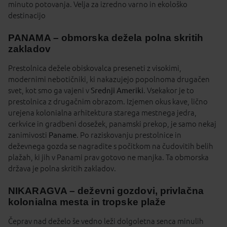
minuto potovanja. Velja za izredno varno in ekološko
destinacijo
PANAMA – obmorska dežela polna skritih
zakladov
Prestolnica dežele obiskovalca preseneti z visokimi,
modernimi nebotičniki, ki nakazujejo popolnoma drugačen
svet, kot smo ga vajeni v
Srednji Ameriki
. Vsekakor je to
prestolnica z drugačnim obrazom. Izjemen okus kave, lično
urejena kolonialna arhitektura starega mestnega jedra,
cerkvice in gradbeni dosežek, panamski prekop, je samo nekaj
zanimivosti
Paname
. Po raziskovanju prestolnice in
deževnega gozda se nagradite s počitkom na čudovitih belih
plažah, ki jih v Panami prav gotovo ne manjka. Ta obmorska
država je polna skritih zakladov.
NIKARAGVA – deževni gozdovi, privlačna
kolonialna mesta in tropske plaže
Čeprav nad deželo še vedno leži dolgoletna senca minulih