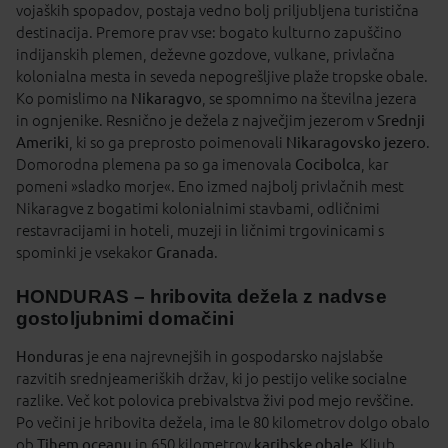
vojaških spopadov, postaja vedno bolj priljubljena turistična
destinacija. Premore prav vse: bogato kulturno zapuščino
indijanskih plemen, deževne gozdove, vulkane, privlačna
kolonialna mesta in seveda nepogrešljive plaže tropske obale.
Ko pomislimo na
Nikaragvo
, se spomnimo na številna jezera
in ognjenike. Resnično je dežela z največjim jezerom v
Srednji
Ameriki
, ki so ga preprosto poimenovali
Nikaragovsko jezero
.
Domorodna plemena pa so ga imenovala
Cocibolca
, kar
pomeni »sladko morje«. Eno izmed najbolj privlačnih mest
Nikaragve z bogatimi kolonialnimi stavbami, odličnimi
restavracijami in hoteli, muzeji in ličnimi trgovinicami s
spominki je vsekakor
Granada
.
HONDURAS – hribovita dežela z nadvse
gostoljubnimi domačini
Honduras
je ena najrevnejših in gospodarsko najslabše
razvitih srednjeameriških držav, ki jo pestijo velike socialne
razlike. Več kot polovica prebivalstva živi pod mejo revščine.
Po večini je hribovita dežela, ima le 80 kilometrov dolgo obalo
ob
Tihem oceanu
in 650 kilometrov
karibske obale
. Kljub