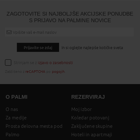
ZAGOTOVITE SI NAJBOLJŠE AKCIJSKE PONUDBE
S PRIJAVO NA PALMINE NOVICE
Prijavite se zdaj
In si oglejte najlepše kotičke sveta
Strinjam se z
izjavo o zasebnosti
Zaščiteno z
reCAPTCHA
po
pogojih
.
O PALMI
REZERVIRAJ
O nas
Moj izbor
Za medije
Koledar potovanj
Prosta delovna mesta pod
Zaključene skupine
Palmo
Hoteli in apartmaji