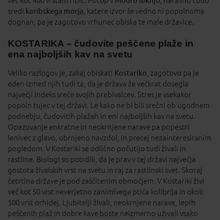
več kot 400 vrstam ribic. Potop v
Modro luknjo
, naravno čudo
sredi
karibskega morja
, katere izvor še vedno ni popolnoma
dognan, pa je zagotovo vrhunec obiska te male državice.
KOSTARIKA – čudovite peščene plaže in
ena najboljših kav na svetu
Veliko razlogov je, zakaj obiskati
Kostariko
, zagotovo pa je
eden izmed njih tudi ta, da je država že večkrat dosegla
največji indeks sreče svojih prebivalcev. Stres je vsekakor
popoln tujec v tej državi. Le kako ne bi bili srečni ob ugodnem
podnebju, čudovitih plažah in eni najboljših kav na svetu.
Opazovanje enkratne in neokrnjene narave pa popestri
lenivec z glavo, obrnjeno navzdol, in precej nezainteresiranim
pogledom. V Kostariki se odlično počutijo tudi živali in
rastline. Biologi so potrdili, da je prav v tej državi največja
gostota živalskih vrst na svetu in raj za rastlinski svet. Skoraj
četrtina države je pod zaščitenim območjem. V Kostariki živi
več kot 50 vrst neverjetno zanimivega ptiča kolibrija in okoli
500 vrst orhidej. Ljubitelji živali, neokrnjene narave, lepih
peščenih plaž in dobre kave boste neizmerno uživali vsako