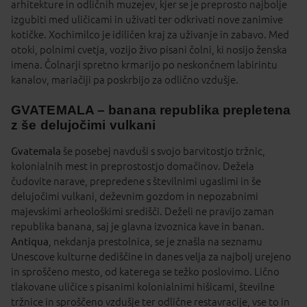
arhitekture in odličnih muzejev, kjer se je preprosto najbolje
izgubiti med uličicami in uživati ter odkrivati nove zanimive
kotičke. Xochimilco je idiličen kraj za uživanje in zabavo. Med
otoki, polnimi cvetja, vozijo živo pisani čolni, ki nosijo ženska
imena. Čolnarji spretno krmarijo po neskončnem labirintu
kanalov, mariačiji pa poskrbijo za odlično vzdušje.
GVATEMALA – banana republika prepletena
z še delujočimi vulkani
Gvatemala
še posebej navduši s svojo barvitostjo tržnic,
kolonialnih mest in preprostostjo domačinov. Dežela
čudovite narave, prepredene s številnimi ugaslimi in še
delujočimi vulkani, deževnim gozdom in nepozabnimi
majevskimi arheološkimi središči. Deželi ne pravijo zaman
republika banana, saj je glavna izvoznica kave in banan.
Antiqua
, nekdanja prestolnica, se je znašla na seznamu
Unescove kulturne dediščine in danes velja za najbolj urejeno
in sproščeno mesto, od katerega se težko poslovimo. Lično
tlakovane uličice s pisanimi kolonialnimi hišicami, številne
tržnice in sproščeno vzdušje ter odlične restavracije, vse to in