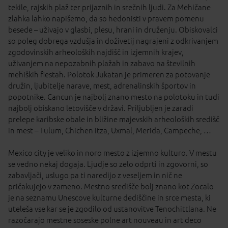
tekile, rajskih plaž ter prijaznih in srečnih ljudi. Za Mehičane
zlahka lahko napišemo, da so hedonisti v pravem pomenu
besede – uživajo v glasbi, plesu, hrani in druženju. Obiskovalci
so poleg dobrega vzdušja in doživetij nagrajeni z odkrivanjem
zgodovinskih arheoloških najdišč in izjemnih krajev,
uživanjem na nepozabnih plažah in zabavo na številnih
mehiških fiestah. Polotok Jukatan je primeren za potovanje
družin, ljubitelje narave, mest, adrenalinskih športov in
popotnike. Cancun je najbolj znano mesto na polotoku in tudi
najbolj obiskano letovišče v državi. Priljubljen je zaradi
prelepe karibske obale in bližine majevskih arheoloških središč
in mest – Tulum, Chichen Itza, Uxmal, Merida, Campeche, …
Mexico city je veliko in noro mesto z izjemno kulturo. V mestu
se vedno nekaj dogaja. Ljudje so zelo odprti in zgovorni, so
zabavljači, uslugo pa ti naredijo z veseljem in nič ne
pričakujejo v zameno. Mestno središče bolj znano kot Zocalo
je na seznamu Unescove kulturne dediščine in srce mesta, ki
uteleša vse kar se je zgodilo od ustanovitve Tenochittlana. Ne
razočarajo mestne soseske polne art nouveau in art deco