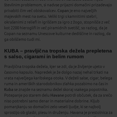
številnim problemom, si nadvse prijazni domačini prizadevajo
privabiti čim več obiskovalcev.
Copan
je eno največjih
majevskih mest na svetu. Veliki trgi s kamnitimi stebri,
okrašenimi z reliefi in igriščem za igro z žogo, stopnišče z več
kot 2200 hieroglifi in več piramidnih svetišč, so razlog, da je
Copan na seznamu Unescove kulturne dediščine in razlog, da
ga obiščemo tudi mi.
KUBA – pravljična tropska dežela prepletena
s salso, cigarami in belim rumom
Pravljična tropska dežela, kjer se zdi, da je življenje ujeto v
časovno kapsulo. Napredek je že dolgo nazaj nehal trkati na
vrata največjega karibskega otoka. V deželi salse, cigar, belega
ruma in ameriških starodobnikov zlahka pozabimo na čas in
Kuba
se znajde na seznamu dežel skoraj vsakega popotnika.
Potepanje po starem delu
Havane
potrdi občutek, da za srečo
niso potrebni samo denar in materialne dobrine. Kljub
pomanjkanju so domačini zelo veseli ljudje, ki se najbolj
sprostijo ob glasbi, plesu in druženju. Havana je prestolnica za