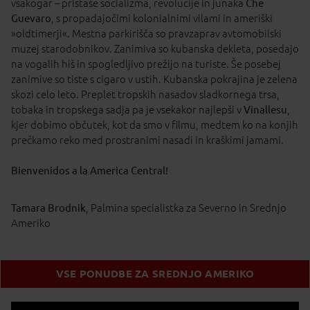
vsakogar – pristaše socializma, revolucije in junaka
Che
Guevaro
, s propadajočimi kolonialnimi vilami in ameriški
»oldtimerji«. Mestna parkirišča so pravzaprav avtomobilski
muzej starodobnikov. Zanimiva so kubanska dekleta, posedajo
na vogalih hiš in spogledljivo prežijo na turiste. Še posebej
zanimive so tiste s cigaro v ustih. Kubanska pokrajina je zelena
skozi celo leto. Preplet tropskih nasadov sladkornega trsa,
tobaka in tropskega sadja pa je vsekakor najlepši v
Vinallesu
,
kjer dobimo občutek, kot da smo v filmu, medtem ko na konjih
prečkamo reko med prostranimi nasadi in kraškimi jamami.
Bienvenidos a la America Central!
Tamara Brodnik
, Palmina specialistka za Severno in Srednjo
Ameriko
VSE PONUDBE ZA SREDNJO AMERIKO