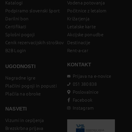
Katalogi
Vodena potovanja
Podpiramo slovenski šport
Počitnice z letalom
Darilni bon
Križarjenja
Certifikati
Letalske karte
Splošni pogoji
Akcijske ponudbe
Cenik rezervacijskih stroškov
Destinacije
B2B Login
Rent-a-car
KONTAKT
UGODNOSTI
Prijava na e-novice
Nagradne igre
051 380 838
Plačilni pogoji in popusti
Poslovalnice
Plačila na obroke
Facebook
Instagram
NASVETI
Vizumi in cepljenja
Brezskrbna prijava