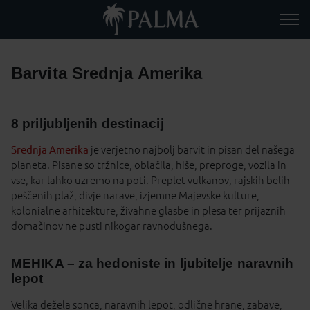
Barvita Srednja Amerika
8 priljubljenih destinacij
Srednja Amerika
je verjetno najbolj barvit in pisan del našega
planeta. Pisane so tržnice, oblačila, hiše, preproge, vozila in
vse, kar lahko uzremo na poti. Preplet vulkanov, rajskih belih
peščenih plaž, divje narave, izjemne Majevske kulture,
kolonialne arhitekture, živahne glasbe in plesa ter prijaznih
domačinov ne pusti nikogar ravnodušnega.
MEHIKA – za hedoniste in ljubitelje naravnih
lepot
Velika dežela sonca, naravnih lepot, odlične hrane, zabave,