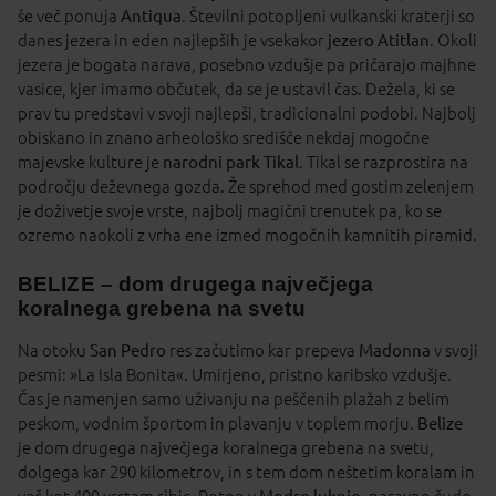
še več ponuja
Antiqua
. Številni potopljeni vulkanski kraterji so
danes jezera in eden najlepših je vsekakor
jezero Atitlan
. Okoli
jezera je bogata narava, posebno vzdušje pa pričarajo majhne
vasice, kjer imamo občutek, da se je ustavil čas. Dežela, ki se
prav tu predstavi v svoji najlepši, tradicionalni podobi. Najbolj
obiskano in znano arheološko središče nekdaj mogočne
majevske kulture je
narodni park Tikal
. Tikal se razprostira na
področju deževnega gozda. Že sprehod med gostim zelenjem
je doživetje svoje vrste, najbolj magični trenutek pa, ko se
ozremo naokoli z vrha ene izmed mogočnih kamnitih piramid.
BELIZE – dom drugega največjega
koralnega grebena na svetu
Na otoku
San Pedro
res začutimo kar prepeva
Madonna
v svoji
pesmi: »La Isla Bonita«. Umirjeno, pristno karibsko vzdušje.
Čas je namenjen samo uživanju na peščenih plažah z belim
peskom, vodnim športom in plavanju v toplem morju.
Belize
je dom drugega največjega koralnega grebena na svetu,
dolgega kar 290 kilometrov, in s tem dom neštetim koralam in