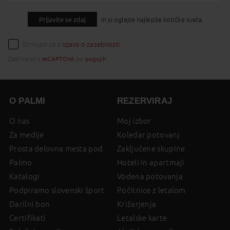
Prijavite se zdaj
In si oglejte najlepše kotičke sveta
Strinjam se z
izjavo o zasebnosti
Zaščiteno z
reCAPTCHA
po
pogojih
.
O PALMI
REZERVIRAJ
O nas
Moj izbor
Za medije
Koledar potovanj
Prosta delovna mesta pod
Zaključene skupine
Palmo
Hoteli in apartmaji
Katalogi
Vodena potovanja
Podpiramo slovenski šport
Počitnice z letalom
Darilni bon
Križarjenja
Certifikati
Letalske karte