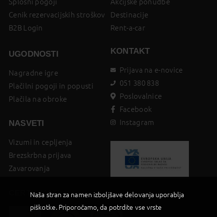
Splošni pogoji
Akcijske ponudbe
Cenik rezervacijskih stroškov
Destinacije
B2B Login
Rent-a-car
KONTAKT
UGODNOSTI
Prijava na e-novice
Nagradne igre
051 380 838
Plačilni pogoji in popusti
Poslovalnice
Plačila na obroke
Facebook
Instagram
NASVETI
Vizumi in cepljenja
Brezskrbna prijava
Zavarovanja
CERTIFIKATI
Naša stran za namen izboljšave delovanja uporablja
piškotke. Priporočamo, da potrdite vse vrste