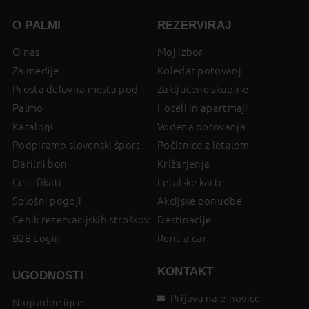
O PALMI
REZERVIRAJ
O nas
Moj izbor
Za medije
Koledar potovanj
Prosta delovna mesta pod
Zaključene skupine
Palmo
Hoteli in apartmaji
Katalogi
Vodena potovanja
Podpiramo slovenski šport
Počitnice z letalom
Darilni bon
Križarjenja
Certifikati
Letalske karte
Splošni pogoji
Akcijske ponudbe
Cenik rezervacijskih stroškov
Destinacije
B2B Login
Rent-a-car
KONTAKT
UGODNOSTI
Prijava na e-novice
Nagradne igre