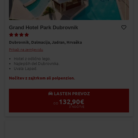
Grand Hotel Park Dubrovnik
Dodaj v Moj izbor
Dubrovnik,
Dalmacija,
Jadran,
Hrvaška
Prikaži na zemljevidu
Hotel z odlično lego.
Najlepših del Dubrovnika.
Uvala Lapad.
Nočitev z zajtrkom ali polpenzion.
LASTEN PREVOZ
132,90
€
OD
3
NOČITVE