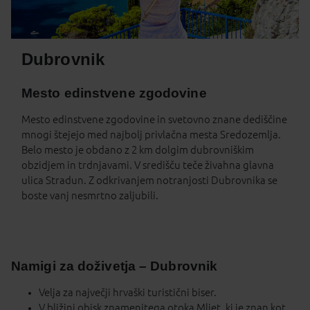
Dubrovnik
Mesto edinstvene zgodovine
Mesto edinstvene zgodovine in svetovno znane dediščine
mnogi štejejo med najbolj privlačna mesta Sredozemlja.
Belo mesto je obdano z 2 km dolgim dubrovniškim
obzidjem in trdnjavami. V središču teče živahna glavna
ulica Stradun. Z odkrivanjem notranjosti Dubrovnika se
boste vanj nesmrtno zaljubili.
Namigi za doživetja – Dubrovnik
Velja za največji hrvaški turistični biser.
V bližini obisk znamenitega otoka Mljet, ki je znan kot