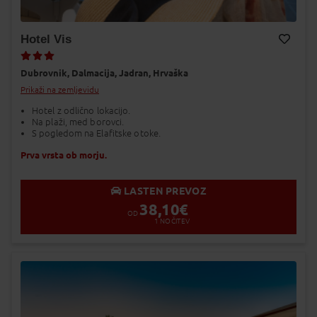
Hotel Vis
Dodaj v Moj izbor
Dubrovnik,
Dalmacija,
Jadran,
Hrvaška
Prikaži na zemljevidu
Hotel z odlično lokacijo.
Na plaži, med borovci.
S pogledom na Elafitske otoke.
Prva vrsta ob morju.
LASTEN PREVOZ
38,10
€
OD
1
NOČITEV