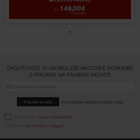
LASTEN PREVOZ
148,00
€
OD
1
NOČITEV
1
You're
page
page
on
page
ZAGOTOVITE SI NAJBOLJŠE AKCIJSKE PONUDBE
S PRIJAVO NA PALMINE NOVICE
Prijavite se zdaj
In si oglejte najlepše kotičke sveta
Strinjam se z
izjavo o zasebnosti
Zaščiteno z
reCAPTCHA
po
pogojih
.