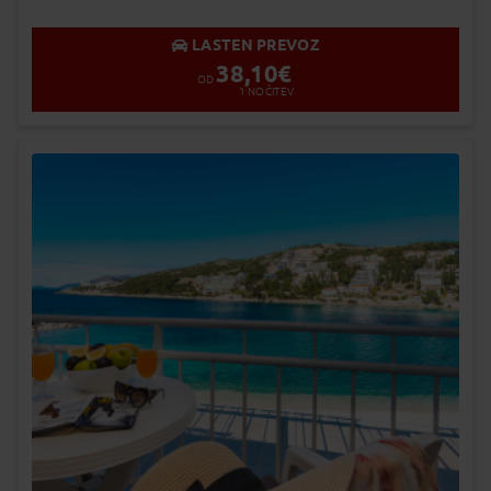
LASTEN PREVOZ
38,10
€
OD
1
NOČITEV