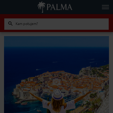
Kam potujem?
Odrasla
Otrok