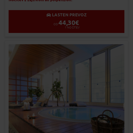
LASTEN PREVOZ
44,30
€
OD
1
NOČITEV