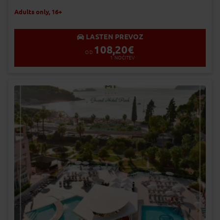
Adults only, 16+
LASTEN PREVOZ
108,20
€
OD
1
NOČITEV