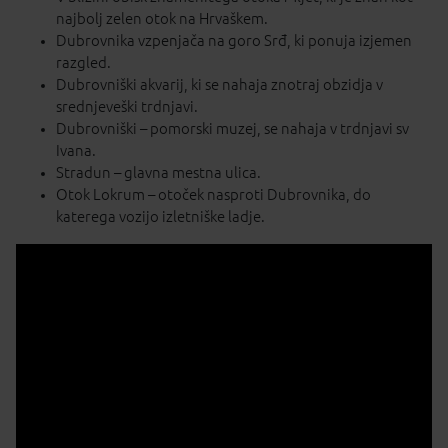
najbolj zelen otok na Hrvaškem.
Dubrovnika vzpenjača na goro Srđ, ki ponuja izjemen
razgled.
Dubrovniški akvarij, ki se nahaja znotraj obzidja v
srednjeveški trdnjavi.
Dubrovniški – pomorski muzej, se nahaja v trdnjavi sv
Ivana.
Stradun – glavna mestna ulica.
Otok Lokrum – otoček nasproti Dubrovnika, do
katerega vozijo izletniške ladje.