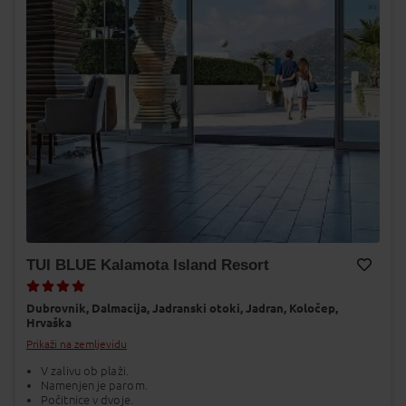
TUI BLUE Kalamota Island Resort
Dodaj v Moj izbor
Dubrovnik,
Dalmacija,
Jadranski otoki,
Jadran,
Koločep,
Hrvaška
Prikaži na zemljevidu
V zalivu ob plaži.
Namenjen je parom.
Počitnice v dvoje.