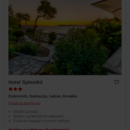
Hotel Splendid
Dodaj v Moj izbor
Dubrovnik,
Dalmacija,
Jadran,
Hrvaška
Prikaži na zemljevidu
Obalni paradiž.
Obdan s prekrasnim zelenjem.
Čudoviti razgledi in sončni zahodi.
Nočitev z zajtrkom ali polpenzion.