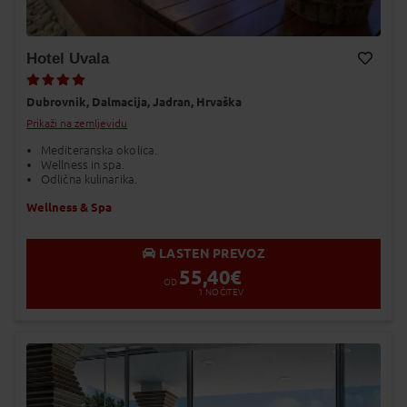
Hotel Uvala
Dodaj v Moj izbor
Dubrovnik,
Dalmacija,
Jadran,
Hrvaška
Prikaži na zemljevidu
Mediteranska okolica.
Wellness in spa.
Odlična kulinarika.
Wellness & Spa
LASTEN PREVOZ
55,40
€
OD
1
NOČITEV