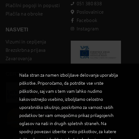
051 380 838
Plačilni pogoji in popusti
Poslovalnice
Plačila na obroke
Facebook
Instagram
NASVETI
Vizumi in cepljenja
Brezskrbna prijava
Zavarovanja
CERTIFIKATI
Naša stran za namen izboljšave delovanja uporablja
piškotke. Priporočamo, da potrdite vse vrste
piškotkov, saj vam s tem vam lahko nudimo
kakovostnejšo vsebino, izboljšamo celostno
uporabniško izkušnjo, poskrbimo za varnost vaših
podatkov ter vam omogočimo prikaz prilagojenih
oglasov na naši in drugih spletnih straneh. Na
spodnji povezavi izberite vrsto piškotkov, za katere