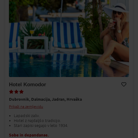
Hotel Komodor
Dodaj v Moj izbor
Dubrovnik,
Dalmacija,
Jadran,
Hrvaška
Prikaži na zemljevidu
Lapadski zaliv.
Hotel z najdaljšo tradicijo.
Stari zapisi segajo v leto 1934.
Sobe in depandanse.