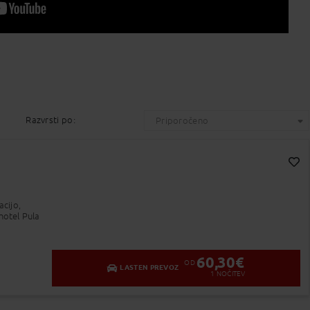
Razvrsti po:
Priporočeno
Dodaj v Moj izbor
acijo,
 hotel Pula
60,30
€
OD
LASTEN PREVOZ
1
NOČITEV