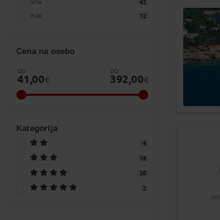
Istra
42
Pula
12
Cena na osebo
OD
DO
41,00
392,00
€
€
Kategorija
4
15
20
2