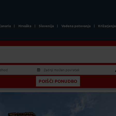
Canaria
Hrvaška
Slovenija
Vodena potovanja
Križarjenja
Lokacija
Vse ponudb
odhod
Zadnji možen povratek
POIŠČI PONUDBO
AVGUST 2026
Odrasla
S
Č
P
S
N
Otrok
9
30
31
1
2
5
6
7
8
9