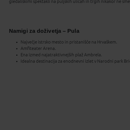
gledališkimi spektakli na puljskih ulicah in trgih nikakor ne sm
Namigi za doživetja – Pula
Največje istrsko mesto in pristanišče na Hrvaškem.
Amfiteater Arena.
Ena izmed najatraktivnejših plaž Ambrela.
Idealna destinacija za enodnevni izlet v Narodni park Bri