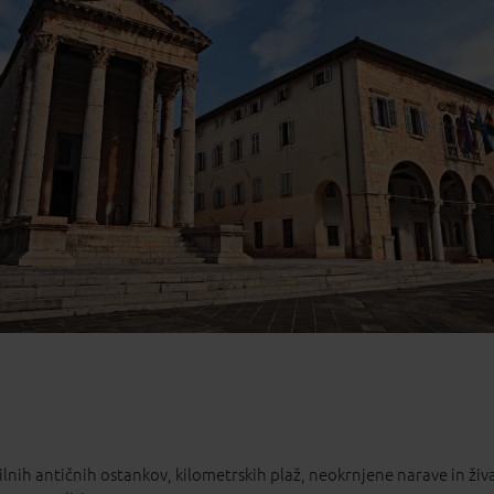
2
13
14
15
16
9
20
21
22
23
6
27
28
29
30
2
3
4
5
6
Najboljša cena
ih antičnih ostankov, kilometrskih plaž, neokrnjene narave in živa