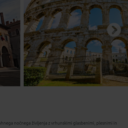
od 5 do 8 dni
od 9 do 15 dni
dan
hnega nočnega življenja z vrhunskimi glasbenimi, plesnimi in