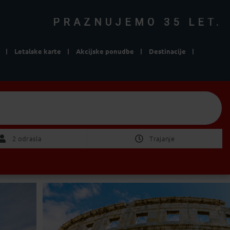
PRAZNUJEMO 35 LET.
Letalske karte
Akcijske ponudbe
Destinacije
e
Izberite Odhod/Povratek
2 Odrasla
2 odrasla
Trajanje
ni pomembno
1 teden
2 tedna
POTRDI
od 1 do 4 dni