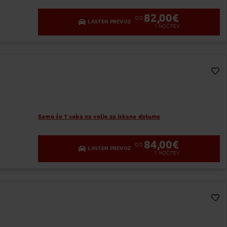
82,00
€
OD
LASTEN PREVOZ
1
NOČITEV
Dodaj v Moj izbor
Samo še 1 soba na voljo za iskane datume
84,00
€
OD
LASTEN PREVOZ
1
NOČITEV
Dodaj v Moj izbor