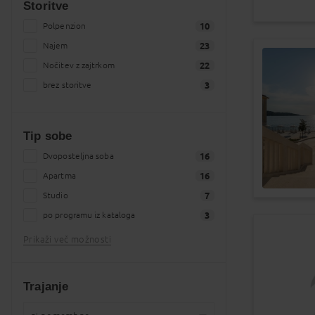
Storitve
Polpenzion
10
Najem
23
Nočitev z zajtrkom
22
brez storitve
3
Tip sobe
Dvoposteljna soba
16
Apartma
16
Studio
7
po programu iz kataloga
3
Prikaži več možnosti
Trajanje