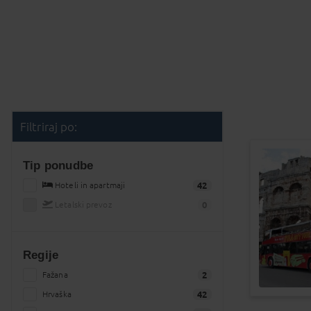
Filtriraj po:
Tip ponudbe
Hoteli in apartmaji
42
Letalski prevoz
0
Regije
Fažana
2
Hrvaška
42