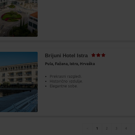
Brijuni Hotel Istra
Pula,
Fažana,
Istra,
Hrvaška
Prekrasni razgledi.
Historično vzdušje.
Elegantne sobe.
1
2
3
4
You're
page
page
page
page