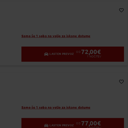
Dodaj v Moj izbor
Samo še 1 soba na voljo za iskane datume
72,00
€
OD
LASTEN PREVOZ
1
NOČITEV
Dodaj v Moj izbor
Samo še 1 soba na voljo za iskane datume
77,00
€
OD
LASTEN PREVOZ
1
NOČITEV