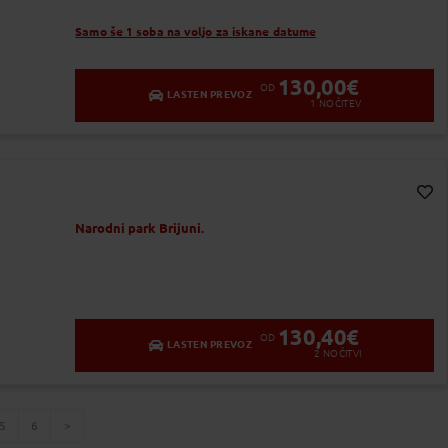
Samo še 1 soba na voljo za iskane datume
130,00
€
OD
LASTEN PREVOZ
1
NOČITEV
Dodaj v Moj izbor
Narodni park Brijuni.
130,40
€
OD
LASTEN PREVOZ
2
NOČITVI
5
6
page
page
page