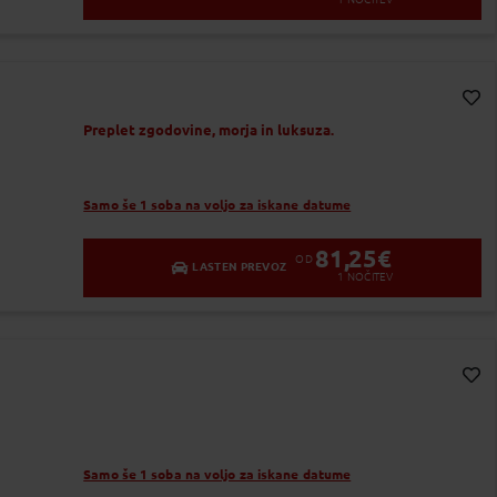
Dodaj v Moj izbor
Preplet zgodovine, morja in luksuza.
Samo še 1 soba na voljo za iskane datume
81,25
€
OD
LASTEN PREVOZ
1
NOČITEV
Dodaj v Moj izbor
Samo še 1 soba na voljo za iskane datume