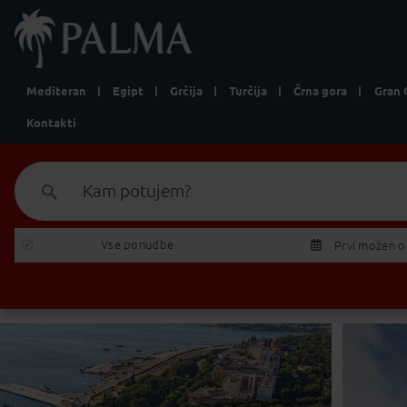
Mediteran
Egipt
Grčija
Turčija
Črna gora
Gran 
Kontakti
Kam potujem?
Vse ponudbe 
Prvi možen 
P
T
27
28
2
3
4