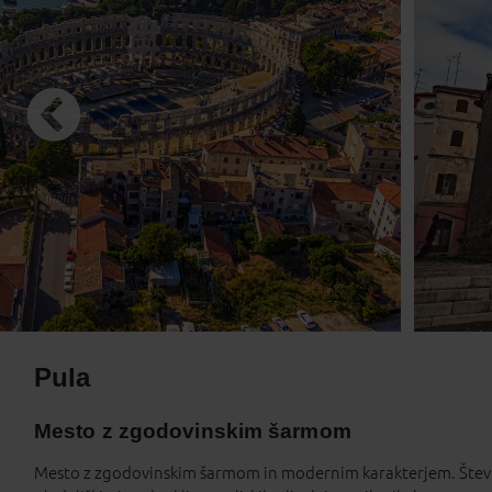
10
11
1
17
18
1
24
25
2
31
1
Prazniki
Pula
Mesto z zgodovinskim šarmom
Mesto z zgodovinskim šarmom in modernim karakterjem. Številn