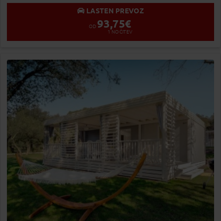
LASTEN PREVOZ
93,75
€
OD
1
NOČITEV