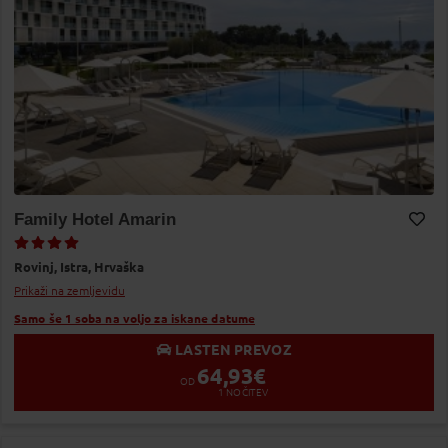
Family Hotel Amarin
Dodaj v Moj izbor
Rovinj,
Istra,
Hrvaška
Prikaži na zemljevidu
Samo še 1 soba na voljo za iskane datume
LASTEN PREVOZ
64,93
€
OD
1
NOČITEV