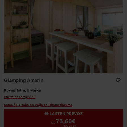
Glamping Amarin
Dodaj v Moj izbor
Rovinj,
Istra,
Hrvaška
Prikaži na zemljevidu
Samo še 1 soba na voljo za iskane datume
LASTEN PREVOZ
73,60
€
OD
1
NOČITEV