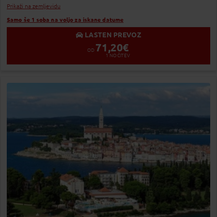
Prikaži na zemljevidu
Samo še 1 soba na voljo za iskane datume
LASTEN PREVOZ
71,20
€
OD
1
NOČITEV