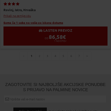
Dodaj v Moj izbor
Rovinj,
Istra,
Hrvaška
Prikaži na zemljevidu
Samo še 1 soba na voljo za iskane datume
LASTEN PREVOZ
86,58
€
OD
1
NOČITEV
1
2
3
4
5
6
7
You're
page
page
page
page
page
page
page
page
on
page
ZAGOTOVITE SI NAJBOLJŠE AKCIJSKE PONUDBE
S PRIJAVO NA PALMINE NOVICE