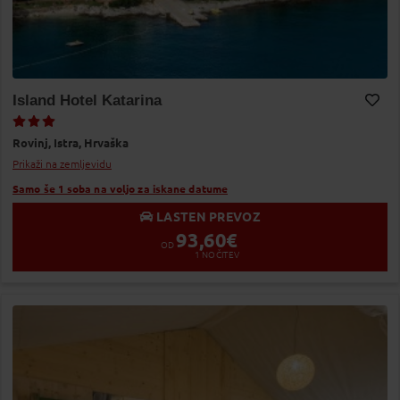
Island Hotel Katarina
Dodaj v Moj izbor
Rovinj,
Istra,
Hrvaška
Prikaži na zemljevidu
Samo še 1 soba na voljo za iskane datume
LASTEN PREVOZ
93,60
€
OD
1
NOČITEV