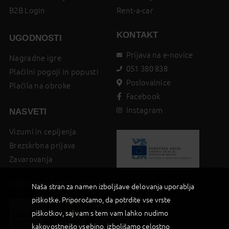
B2B Login
Rent-a-car
KONTAKT
UGODNOSTI
Prijava na e-novice
Nagradne igre
051 380 838
Plačilni pogoji in popusti
Poslovalnice
Plačila na obroke
Facebook
Instagram
NASVETI
Vizumi in cepljenja
Brezskrbna prijava
Zavarovanja
CERTIFIKATI
Naša stran za namen izboljšave delovanja uporablja
piškotke. Priporočamo, da potrdite vse vrste
piškotkov, saj vam s tem vam lahko nudimo
kakovostnejšo vsebino, izboljšamo celostno