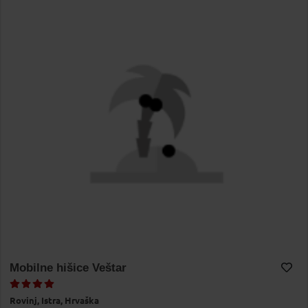
Mobilne hišice Veštar
Dodaj v Moj izbor
Rovinj,
Istra,
Hrvaška