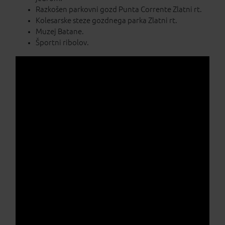
Razkošen parkovni gozd Punta Corrente Zlatni rt.
Kolesarske steze gozdnega parka Zlatni rt.
Muzej Batane.
Športni ribolov.