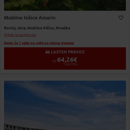
Mobilne hišice Amarin
Dodaj v Moj izbor
Rovinj,
Istra,
Mobilne hišice,
Hrvaška
Prikaži na zemljevidu
Samo še 1 soba na voljo za iskane datume
LASTEN PREVOZ
64,26
€
OD
1
NOČITEV