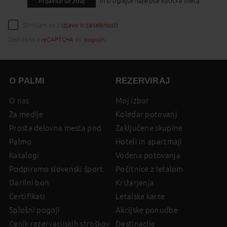
Prijavite se zdaj
In si oglejte najlepše kotičke sveta
Strinjam se z
izjavo o zasebnosti
Zaščiteno z
reCAPTCHA
po
pogojih
.
O PALMI
REZERVIRAJ
O nas
Moj izbor
Za medije
Koledar potovanj
Prosta delovna mesta pod
Zaključene skupine
Palmo
Hoteli in apartmaji
Katalogi
Vodena potovanja
Podpiramo slovenski šport
Počitnice z letalom
Darilni bon
Križarjenja
Certifikati
Letalske karte
Splošni pogoji
Akcijske ponudbe
Cenik rezervacijskih stroškov
Destinacije