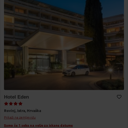
Hotel Eden
Dodaj v Moj izbor
Rovinj,
Istra,
Hrvaška
Prikaži na zemljevidu
Samo še 1 soba na voljo za iskane datume