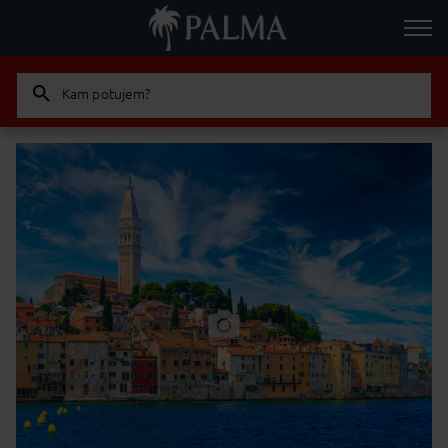
Kam potujem?
Odrasla
Otrok