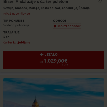
Biseri Andaluzije s čarter poletom
Sevilja,
Granada,
Malaga,
Costa del Sol,
Andaluzija,
Španija
Dodaj v Moj izbor
Prikaži na zemljevidu
TIP PONUDBE
ODHODI
Vodeno potovanje
Datumi odhodov
TRAJANJE
Zagotovljen odhod
5 dni
Skoraj zagotovljen odhod
Zasedeno
čarter iz Ljubljane
Status je informativen. Lahko se spre
LETALO
1.029,00
€
OD
5
DNI