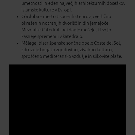
umetnosti in eden največjih arhitekturnih dosežkov
islamske kulture v Evropi.
Córdoba
– mesto tisočerih stebrov, cvetlično
okrašenih notranjih dvorišč in dih jemajoče
Mezquite-Catedral, nekdanje mošeje, ki so jo
kasneje spremenili v katedralo.
Málaga
, biser španske sončne obale Costa del Sol,
združuje bogato zgodovino, živahno kulturo,
sproščeno mediteransko vzdušje in slikovite plaže.