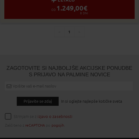
LETALO
Status je informativen. Lahko se spre
1.249,00
€
OD
8
DNI
1
You're
page
page
on
page
ZAGOTOVITE SI NAJBOLJŠE AKCIJSKE PONUDBE
S PRIJAVO NA PALMINE NOVICE
Prijavite se zdaj
In si oglejte najlepše kotičke sveta
Strinjam se z
izjavo o zasebnosti
Zaščiteno z
reCAPTCHA
po
pogojih
.