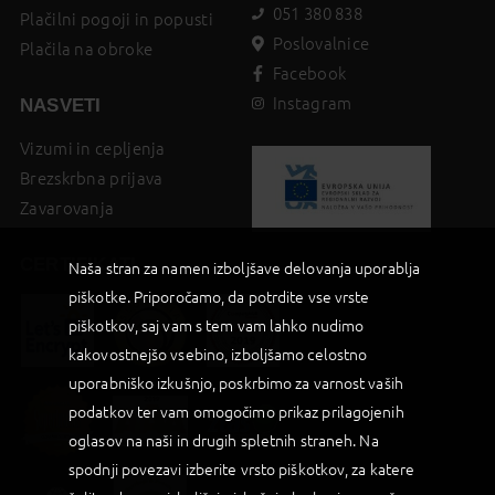
051 380 838
Plačilni pogoji in popusti
Poslovalnice
Plačila na obroke
Facebook
Instagram
NASVETI
Vizumi in cepljenja
Brezskrbna prijava
Zavarovanja
CERTIFIKATI
Naša stran za namen izboljšave delovanja uporablja
piškotke. Priporočamo, da potrdite vse vrste
piškotkov, saj vam s tem vam lahko nudimo
kakovostnejšo vsebino, izboljšamo celostno
uporabniško izkušnjo, poskrbimo za varnost vaših
podatkov ter vam omogočimo prikaz prilagojenih
oglasov na naši in drugih spletnih straneh. Na
spodnji povezavi izberite vrsto piškotkov, za katere