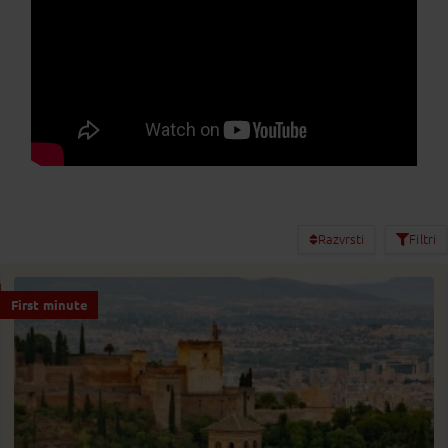
Razvrsti
Filtri
First minute