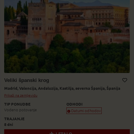
Veliki španski krog
Madrid,
Valencija,
Andaluzija,
Kastilja,
severna Španija,
Španija
Dodaj v Moj izbor
Prikaži na zemljevidu
TIP PONUDBE
ODHODI
Vodeno potovanje
Datumi odhodov
TRAJANJE
Zagotovljen odhod
8 dni
Skoraj zagotovljen odhod
Zasedeno