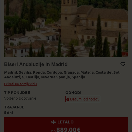
Biseri Andaluzije in Madrid
Madrid,
Sevilja,
Ronda,
Cordoba,
Granada,
Malaga,
Costa del Sol,
Dodaj v Moj izbor
Andaluzija,
Kastilja,
severna Španija,
Španija
Prikaži na zemljevidu
TIP PONUDBE
ODHODI
Vodeno potovanje
Datumi odhodov
TRAJANJE
Zagotovljen odhod
5 dni
Skoraj zagotovljen odhod
Zasedeno
LETALO
Status je informativen. Lahko se spre
889,00
€
OD