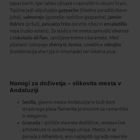
tapas barih, kjer lahko uživate v raznoliki in okusni hrani.
Tipične jedi vključujejo
gazpacho
(hladno paradižnikovo
juho),
salmorejo
(gostejšo različico gazpacha),
jamón
ibérico
(pršut),
pescaito frito
(ocvrto ribo) in
ensaladilla
rusa
(rusko solato). Za sladico ne smete zamuditi
churros
s čokolado ali flan
, vanilijeve kreme s karamelo. Med
pijačami izstopajo
sherry iz Jereza
, osvežilna
rebujito
(kombinacija sherryja in limonade) ter lokalna piva.
Namigi za doživetja – slikovita mesta v
Andaluziji
Sevilla
, glavno mesto Andaluzije in tudi dom
strastnega plesa flamenka je sinonim za romantiko
in eleganco.
Granada
– stičišče mavrske dediščine, renesančne
arhitekture in sodobnega utripa. Mesto, ki se
ponaša z Alhambro, eno najlepših zgradb mavrske