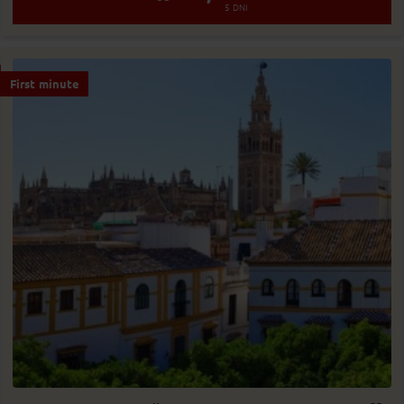
5
DNI
First minute