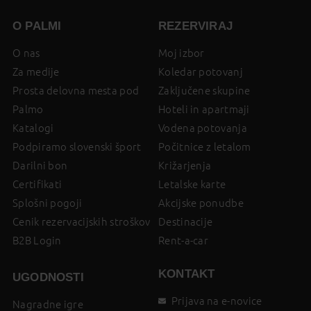
O PALMI
REZERVIRAJ
O nas
Moj izbor
Za medije
Koledar potovanj
Prosta delovna mesta pod
Zaključene skupine
Palmo
Hoteli in apartmaji
Katalogi
Vodena potovanja
Podpiramo slovenski šport
Počitnice z letalom
Darilni bon
Križarjenja
Certifikati
Letalske karte
Splošni pogoji
Akcijske ponudbe
Cenik rezervacijskih stroškov
Destinacije
B2B Login
Rent-a-car
KONTAKT
UGODNOSTI
Prijava na e-novice
Nagradne igre