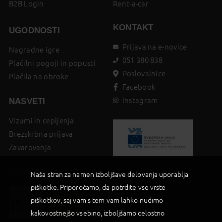
B2B Login
Rent-a-car
KONTAKT
UGODNOSTI
Prijava na e-novice
Nagradne igre
051 380 838
Plačilni pogoji in popusti
Poslovalnice
Plačila na obroke
Facebook
Instagram
NASVETI
Vizumi in cepljenja
Brezskrbna prijava
Zavarovanja
CERTIFIKATI
Naša stran za namen izboljšave delovanja uporablja
piškotke. Priporočamo, da potrdite vse vrste
piškotkov, saj vam s tem vam lahko nudimo
kakovostnejšo vsebino, izboljšamo celostno