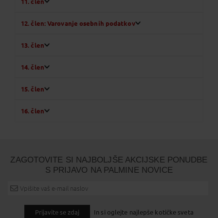
11. člen
12. člen: Varovanje osebnih podatkov
13. člen
14. člen
15. člen
16. člen
ZAGOTOVITE SI NAJBOLJŠE AKCIJSKE PONUDBE
S PRIJAVO NA PALMINE NOVICE
Prijavite se zdaj
In si oglejte najlepše kotičke sveta