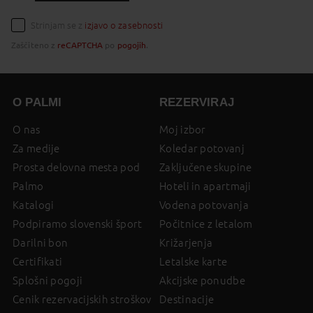
Strinjam se z
izjavo o zasebnosti
Zaščiteno z
reCAPTCHA
po
pogojih
.
O PALMI
REZERVIRAJ
O nas
Moj izbor
Za medije
Koledar potovanj
Prosta delovna mesta pod
Zaključene skupine
Palmo
Hoteli in apartmaji
Katalogi
Vodena potovanja
Podpiramo slovenski šport
Počitnice z letalom
Darilni bon
Križarjenja
Certifikati
Letalske karte
Splošni pogoji
Akcijske ponudbe
Cenik rezervacijskih stroškov
Destinacije