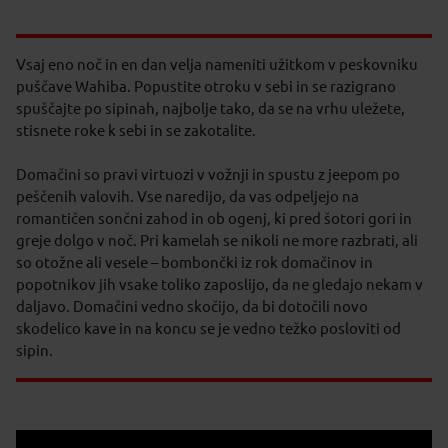
Vsaj eno noč in en dan velja nameniti užitkom v peskovniku
puščave Wahiba. Popustite otroku v sebi in se razigrano
spuščajte po sipinah, najbolje tako, da se na vrhu uležete,
stisnete roke k sebi in se zakotalite.
Domačini so pravi virtuozi v vožnji in spustu z jeepom po
peščenih valovih. Vse naredijo, da vas odpeljejo na
romantičen sončni zahod in ob ogenj, ki pred šotori gori in
greje dolgo v noč. Pri kamelah se nikoli ne more razbrati, ali
so otožne ali vesele – bombončki iz rok domačinov in
popotnikov jih vsake toliko zaposlijo, da ne gledajo nekam v
daljavo. Domačini vedno skočijo, da bi dotočili novo
skodelico kave in na koncu se je vedno težko posloviti od
sipin.