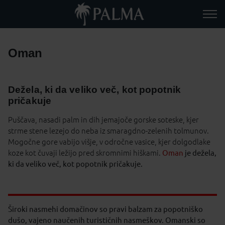
Oman
Dežela, ki da veliko več, kot popotnik
pričakuje
Puščava, nasadi palm in dih jemajoče gorske soteske, kjer
strme stene lezejo do neba iz smaragdno-zelenih tolmunov.
Mogočne gore vabijo višje, v odročne vasice, kjer dolgodlake
koze kot čuvaji ležijo pred skromnimi hiškami.
Oman
je dežela,
ki da veliko več, kot popotnik pričakuje.
Široki nasmehi domačinov so pravi balzam za popotniško
dušo, vajeno naučenih turističnih nasmeškov. Omanski so