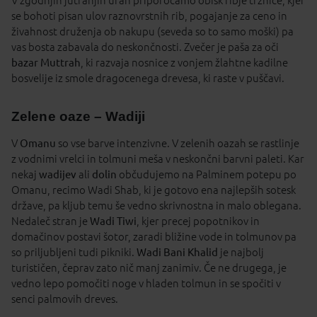
V zgodnjih jutranjih urah priporočamo obisk ribje tržnice, kjer
se bohoti pisan ulov raznovrstnih rib, pogajanje za ceno in
živahnost druženja ob nakupu (seveda so to samo moški) pa
vas bosta zabavala do neskončnosti. Zvečer je paša za oči
bazar Muttrah
, ki razvaja nosnice z vonjem žlahtne kadilne
bosvelije iz smole dragocenega drevesa, ki raste v puščavi.
Zelene oaze – Wadiji
V
Omanu
so vse barve intenzivne. V zelenih oazah se rastlinje
z vodnimi vrelci in tolmuni meša v neskončni barvni paleti. Kar
nekaj
wadijev
ali
dolin
občudujemo na Palminem potepu po
Omanu, recimo Wadi Shab, ki je gotovo ena najlepših sotesk
države, pa kljub temu še vedno skrivnostna in malo oblegana.
Nedaleč stran je
Wadi Tiwi
, kjer precej popotnikov in
domačinov postavi šotor, zaradi bližine vode in tolmunov pa
so priljubljeni tudi pikniki.
Wadi Bani Khalid
je najbolj
turističen, čeprav zato nič manj zanimiv. Če ne drugega, je
vedno lepo pomočiti noge v hladen tolmun in se spočiti v
senci palmovih dreves.