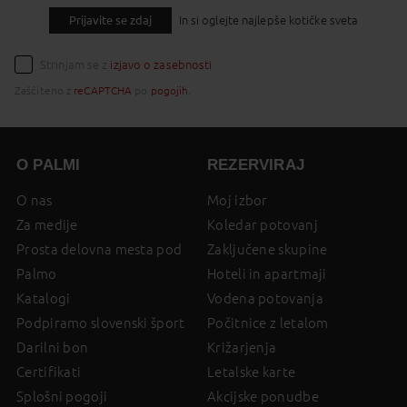
Prijavite se zdaj
In si oglejte najlepše kotičke sveta
Strinjam se z
izjavo o zasebnosti
Zaščiteno z
reCAPTCHA
po
pogojih
.
O PALMI
REZERVIRAJ
O nas
Moj izbor
Za medije
Koledar potovanj
Prosta delovna mesta pod
Zaključene skupine
Palmo
Hoteli in apartmaji
Katalogi
Vodena potovanja
Podpiramo slovenski šport
Počitnice z letalom
Darilni bon
Križarjenja
Certifikati
Letalske karte
Splošni pogoji
Akcijske ponudbe