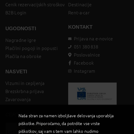
Cenik rezervacijskih stroškov
Destinacije
B2B Login
Rent-a-car
KONTAKT
UGODNOSTI
Prijava na e-novice
Nagradne igre
051 380 838
Plačilni pogoji in popusti
Poslovalnice
Plačila na obroke
Facebook
Instagram
NASVETI
Vizumi in cepljenja
Brezskrbna prijava
Zavarovanja
CERTIFIKATI
Naša stran za namen izboljšave delovanja uporablja
piškotke. Priporočamo, da potrdite vse vrste
piškotkov, saj vam s tem vam lahko nudimo