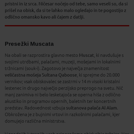
pristni in iz srca. Ničesar nočejo od tebe, samo veseli so, da si
prišel na obisk, da si te lahko malo ogledajo in te pogostijo z
odlično omansko kavo ali čajem z datlji.
Presežki Muscata
Na obali se razprostira glavno mesto
Muscat
, ki navdušuje s
svojimi utrdbami, palačami, muzeji, mošejami in lokalnimi
tržnicami (souk-i). Zagotovo je največja znamenitost
veličastna mošeja Sultana Qaboose
, ki sprejme do 20.000
vernikov; vsak obiskovalec se zastrmi v 14 m visoki kristalni
lestenec in drugo največjo perzijsko preprogo na svetu. Nič
manj zanimiva ni belo lesketajoča se operna hiša z odlično
akustiko in programov opernih, baletnih ter koncertnih
predstav. Radovednost vzbuja
sultanova palača Al Alam
.
Obkrožena je z bujnimi vrtovi in razkošnimi palačami, kjer
domujejo različna ministrstva.