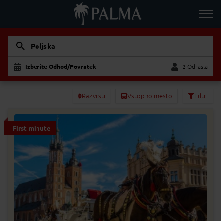
Poljska
Izberite Odhod/Povratek
2 Odrasla
Odrasla
Otrok
Razvrsti
Vstopno mesto
Filtri
First minute