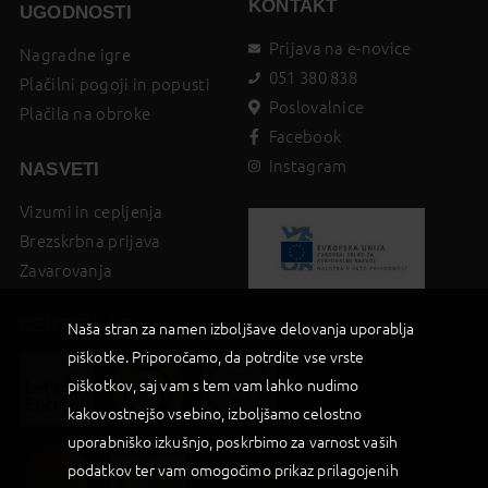
KONTAKT
UGODNOSTI
Prijava na e-novice
Nagradne igre
051 380 838
Plačilni pogoji in popusti
Poslovalnice
Plačila na obroke
Facebook
Instagram
NASVETI
Vizumi in cepljenja
Brezskrbna prijava
Zavarovanja
CERTIFIKATI
Naša stran za namen izboljšave delovanja uporablja
piškotke. Priporočamo, da potrdite vse vrste
piškotkov, saj vam s tem vam lahko nudimo
kakovostnejšo vsebino, izboljšamo celostno
uporabniško izkušnjo, poskrbimo za varnost vaših
podatkov ter vam omogočimo prikaz prilagojenih