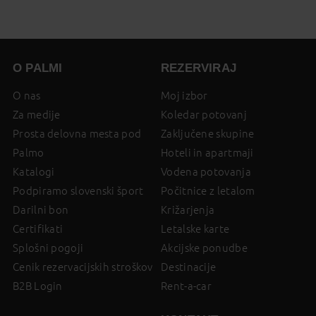
on
page
O PALMI
REZERVIRAJ
O nas
Moj izbor
Za medije
Koledar potovanj
Prosta delovna mesta pod
Zaključene skupine
Palmo
Hoteli in apartmaji
Katalogi
Vodena potovanja
Podpiramo slovenski šport
Počitnice z letalom
Darilni bon
Križarjenja
Certifikati
Letalske karte
Splošni pogoji
Akcijske ponudbe
Cenik rezervacijskih stroškov
Destinacije
B2B Login
Rent-a-car