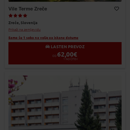
Vile Terme Zreče
Dodaj v Moj izbor
Zreče,
Slovenija
Prikaži na zemljevidu
Samo še 1 soba na voljo za iskane datume
LASTEN PREVOZ
62,00
€
OD
1
NOČITEV