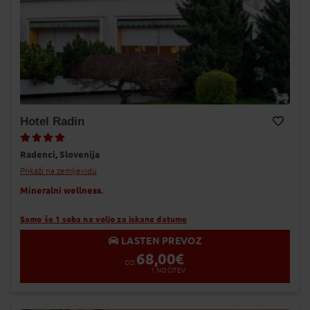
Hotel Radin
Dodaj v Moj izbor
Radenci,
Slovenija
Prikaži na zemljevidu
Mineralni wellness.
Samo še 1 soba na voljo za iskane datume
LASTEN PREVOZ
68,00
€
OD
1
NOČITEV