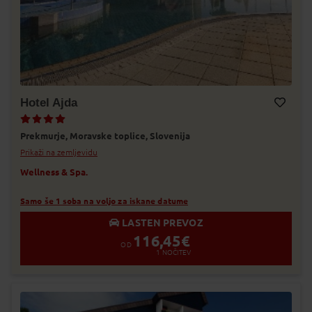
Hotel Ajda
Dodaj v Moj izbor
Prekmurje,
Moravske toplice,
Slovenija
Prikaži na zemljevidu
Wellness & Spa.
Samo še 1 soba na voljo za iskane datume
LASTEN PREVOZ
116,45
€
OD
1
NOČITEV