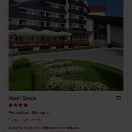
Hotel Breza
Dodaj v Moj izbor
Podčetrtek,
Slovenija
Prikaži na zemljevidu
Samo še 1 soba na voljo za iskane datume