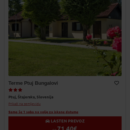
Terme Ptuj Bungalovi
Dodaj v Moj izbor
Ptuj,
Štajerska,
Slovenija
Prikaži na zemljevidu
Samo še 1 soba na voljo za iskane datume
LASTEN PREVOZ
71,40
€