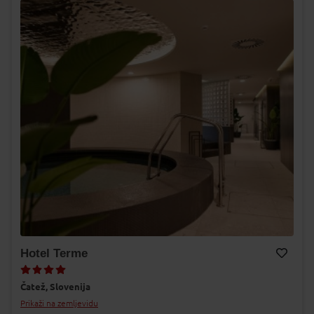
Hotel Terme
Dodaj v Moj izbor
Čatež,
Slovenija
Prikaži na zemljevidu