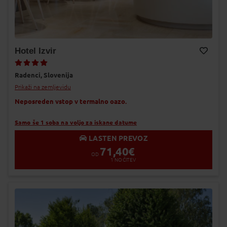
Hotel Izvir
Dodaj v Moj izbor
Radenci,
Slovenija
Prikaži na zemljevidu
Neposreden vstop v termalno oazo.
Samo še 1 soba na voljo za iskane datume
LASTEN PREVOZ
71,40
€
OD
1
NOČITEV