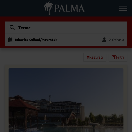
Terme
Izberite Odhod/Povratek
2 Odrasla
Odrasla
Otrok
Razvrsti
Filtri