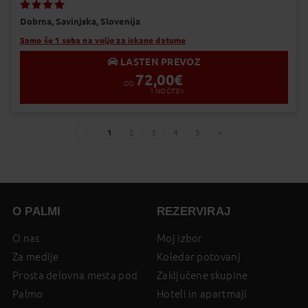
Dodaj v Moj izbor
Dobrna,
Savinjska,
Slovenija
Samo še 1 soba na voljo za iskane datume
LASTEN PREVOZ
72,00
€
OD
1
NOČITEV
1
2
3
4
5
You're
page
page
page
page
page
page
on
page
O PALMI
REZERVIRAJ
O nas
Moj izbor
Za medije
Koledar potovanj
Prosta delovna mesta pod
Zaključene skupine
Palmo
Hoteli in apartmaji