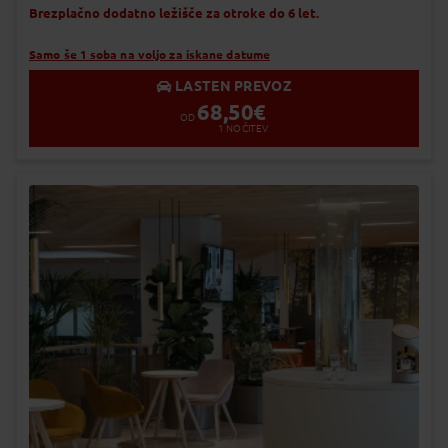
Brezplačno dodatno ležišče za otroke do 6 let.
Samo še 1 soba na voljo za iskane datume
LASTEN PREVOZ
68,50
€
OD
1
NOČITEV