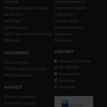
Katalogi
Vodena potovanja
Podpiramo slovenski šport
Počitnice z letalom
Darilni bon
Križarjenja
Certifikati
Letalske karte
Splošni pogoji
Akcijske ponudbe
Cenik rezervacijskih stroškov
Destinacije
B2B Login
Rent-a-car
KONTAKT
UGODNOSTI
Prijava na e-novice
Nagradne igre
051 380 838
Plačilni pogoji in popusti
Poslovalnice
Plačila na obroke
Facebook
Instagram
NASVETI
Vizumi in cepljenja
Brezskrbna prijava