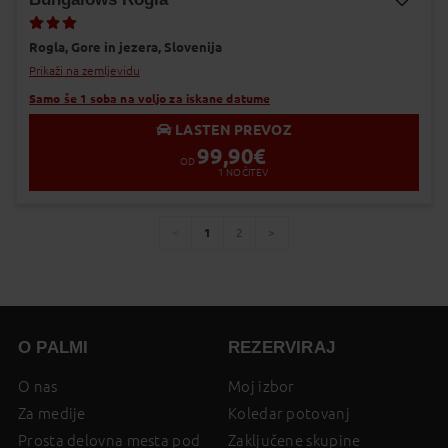
Dodaj v Moj izbor
Rogla,
Gore in jezera,
Slovenija
Prikaži na zemljevidu
Samo še 1 soba na voljo za iskane datume
LASTEN PREVOZ
99,90
€
OD
1
NOČITEV
1
2
You're
page
page
page
on
page
O PALMI
REZERVIRAJ
O nas
Moj izbor
Za medije
Koledar potovanj
Prosta delovna mesta pod
Zaključene skupine