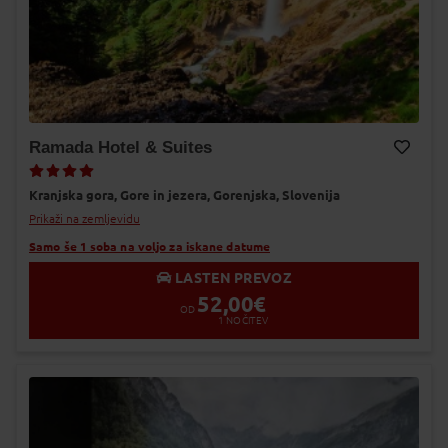
Ramada Hotel & Suites
Dodaj v Moj izbor
Kranjska gora,
Gore in jezera,
Gorenjska,
Slovenija
Prikaži na zemljevidu
Samo še 1 soba na voljo za iskane datume
LASTEN PREVOZ
52,00
€
OD
1
NOČITEV