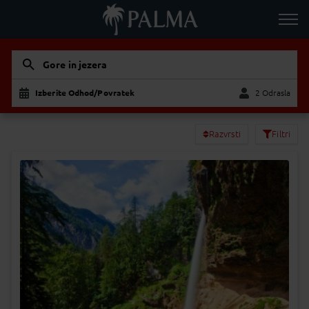
Gore in jezera
Izberite Odhod/Povratek
2 Odrasla
Odrasla
Otrok
Razvrsti
Filtri