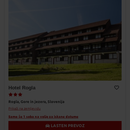
Hotel Rogla
Dodaj v Moj izbor
Rogla,
Gore in jezera,
Slovenija
Prikaži na zemljevidu
Samo še 1 soba na voljo za iskane datume
LASTEN PREVOZ