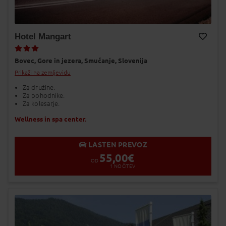
Hotel Mangart
Dodaj v Moj izbor
Bovec,
Gore in jezera,
Smučanje,
Slovenija
Prikaži na zemljevidu
Za družine.
Za pohodnike.
Za kolesarje.
Wellness in spa center.
LASTEN PREVOZ
55,00
€
OD
1
NOČITEV