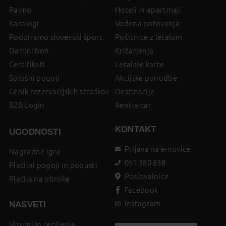
Palmo
Hoteli in apartmaji
Katalogi
Vodena potovanja
Podpiramo slovenski šport
Počitnice z letalom
Darilni bon
Križarjenja
Certifikati
Letalske karte
Splošni pogoji
Akcijske ponudbe
Cenik rezervacijskih stroškov
Destinacije
B2B Login
Rent-a-car
KONTAKT
UGODNOSTI
Prijava na e-novice
Nagradne igre
051 380 838
Plačilni pogoji in popusti
Poslovalnice
Plačila na obroke
Facebook
Instagram
NASVETI
Vizumi in cepljenja