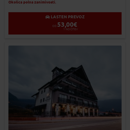
Okolica polna zanimivosti.
LASTEN PREVOZ
53,00
€
OD
1
NOČITEV