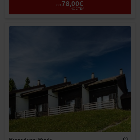
78,00
€
OD
1
NOČITEV
Bungalows Rogla