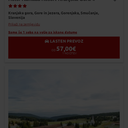
Dodaj v Moj izbor
Kranjska gora,
Gore in jezera,
Gorenjska,
Smučanje,
Slovenija
Prikaži na zemljevidu
Samo še 1 soba na voljo za iskane datume
LASTEN PREVOZ
57,00
€
OD
1
NOČITEV