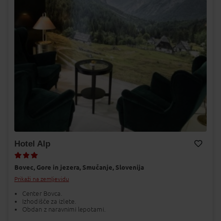
Hotel Alp
Dodaj v Moj izbor
Bovec,
Gore in jezera,
Smučanje,
Slovenija
Prikaži na zemljevidu
Center Bovca.
Izhodišče za izlete.
Obdan z naravnimi lepotami.