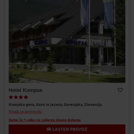
Hotel Kompas
Dodaj v Moj izbor
Kranjska gora,
Gore in jezera,
Gorenjska,
Slovenija
Prikaži na zemljevidu
Samo še 1 soba na voljo za iskane datume
LASTEN PREVOZ