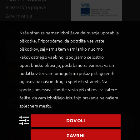
Brezskrbna prijava
Zavarovanja
CERTIFIKATI
Naša stran za namen izboljšave delovanja uporablja
piškotke. Priporočamo, da potrdite vse vrste
piškotkov, saj vam s tem vam lahko nudimo
kakovostnejšo vsebino, izboljšamo celostno
uporabniško izkušnjo, poskrbimo za varnost vaših
podatkov ter vam omogočimo prikaz prilagojenih
oglasov na naši in drugih spletnih straneh. Na
spodnji povezavi izberite vrsto piškotkov, za katere
želite, da vam izboljšajo izkušnjo brskanja na našem
spletnem mestu.
DOVOLI
2019 © Palma d.o.o |
Powered by BookiniT System
ZAVRNI
Splošni pogoji