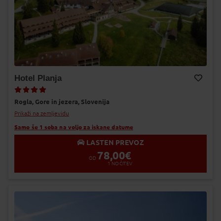
Hotel Planja
Dodaj v Moj izbor
Rogla,
Gore in jezera,
Slovenija
Prikaži na zemljevidu
Samo še 1 soba na voljo za iskane datume
LASTEN PREVOZ
78,00
€
OD
1
NOČITEV