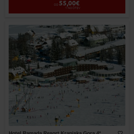
55,00
€
OD
1
NOČITEV
Hotel Ramada Resort Kranjska Gora 4*