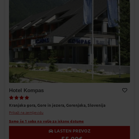
Hotel Kompas
Dodaj v Moj izbor
Kranjska gora,
Gore in jezera,
Gorenjska,
Slovenija
Prikaži na zemljevidu
Samo še 1 soba na voljo za iskane datume
LASTEN PREVOZ