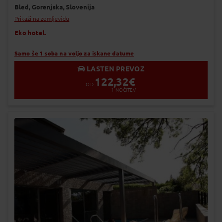
Bled,
Gorenjska,
Slovenija
Prikaži na zemljevidu
Eko hotel.
Samo še 1 soba na voljo za iskane datume
LASTEN PREVOZ
122,32
€
OD
1
NOČITEV