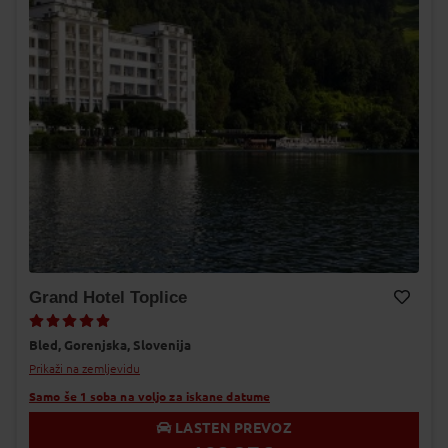
Grand Hotel Toplice
Dodaj v Moj izbor
Bled,
Gorenjska,
Slovenija
Prikaži na zemljevidu
Samo še 1 soba na voljo za iskane datume
LASTEN PREVOZ