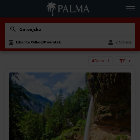
Gorenjska
Izberite Odhod/Povratek
2 Odrasla
Odrasla
Otrok
Razvrsti
Filtri