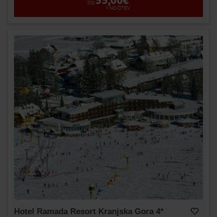
55,00
€
OD
1
NOČITEV
Hotel Ramada Resort Kranjska Gora 4*