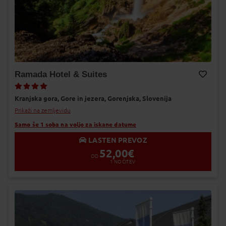
Ramada Hotel & Suites
Dodaj v Moj izbor
Kranjska gora,
Gore in jezera,
Gorenjska,
Slovenija
Prikaži na zemljevidu
Samo še 1 soba na voljo za iskane datume
LASTEN PREVOZ
52,00
€
OD
1
NOČITEV