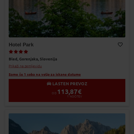
Hotel Park
Dodaj v Moj izbor
Bled,
Gorenjska,
Slovenija
Prikaži na zemljevidu
Samo še 1 soba na voljo za iskane datume
LASTEN PREVOZ
113,87
€
OD
1
NOČITEV