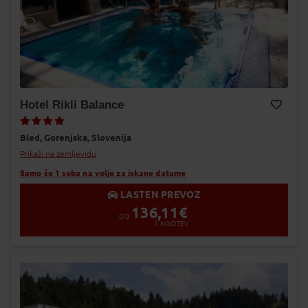
Hotel Rikli Balance
Dodaj v Moj izbor
Bled,
Gorenjska,
Slovenija
Prikaži na zemljevidu
Samo še 1 soba na voljo za iskane datume
LASTEN PREVOZ
136,11
€
OD
1
NOČITEV