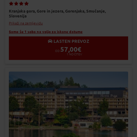
Dodaj v Moj izbor
Kranjska gora,
Gore in jezera,
Gorenjska,
Smučanje,
Slovenija
Prikaži na zemljevidu
Samo še 1 soba na voljo za iskane datume
LASTEN PREVOZ
57,00
€
OD
1
NOČITEV