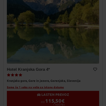
Hotel Kranjska Gora 4*
Dodaj v Moj izbor
Kranjska gora,
Gore in jezera,
Gorenjska,
Slovenija
Samo še 1 soba na voljo za iskane datume
LASTEN PREVOZ
115,50
€
OD
1
NOČITEV