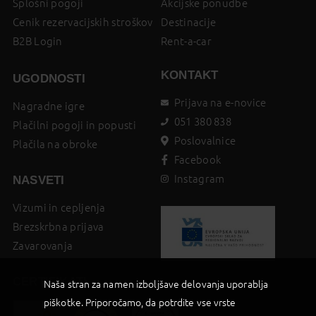
Splošni pogoji
Akcijske ponudbe
Cenik rezervacijskih stroškov
Destinacije
B2B Login
Rent-a-car
KONTAKT
UGODNOSTI
Prijava na e-novice
Nagradne igre
051 380 838
Plačilni pogoji in popusti
Poslovalnice
Plačila na obroke
Facebook
Instagram
NASVETI
Vizumi in cepljenja
Brezskrbna prijava
Zavarovanja
CERTIFIKATI
Naša stran za namen izboljšave delovanja uporablja
piškotke. Priporočamo, da potrdite vse vrste