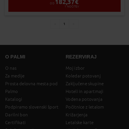
182,37
€
OD
1
NOČITEV
1
You're
page
page
on
page
O PALMI
REZERVIRAJ
O nas
Moj izbor
Za medije
Koledar potovanj
Prosta delovna mesta pod
Zaključene skupine
Palmo
Hoteli in apartmaji
Katalogi
Vodena potovanja
Podpiramo slovenski šport
Počitnice z letalom
Darilni bon
Križarjenja
Certifikati
Letalske karte