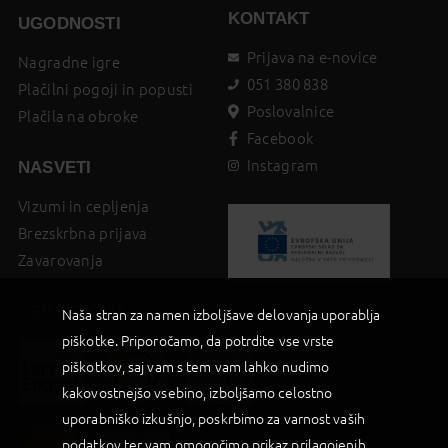
KONTAKT
UGODNOSTI
Prijava na e-novice
Nagradne igre
051 380 838
Plačilni pogoji in popusti
Poslovalnice
Plačila na obroke
Facebook
Instagram
NASVETI
Vizumi in cepljenja
Brezskrbna prijava
Zavarovanja
CERTIFIKATI
Naša stran za namen izboljšave delovanja uporablja
piškotke. Priporočamo, da potrdite vse vrste
piškotkov, saj vam s tem vam lahko nudimo
kakovostnejšo vsebino, izboljšamo celostno
uporabniško izkušnjo, poskrbimo za varnost vaših
podatkov ter vam omogočimo prikaz prilagojenih