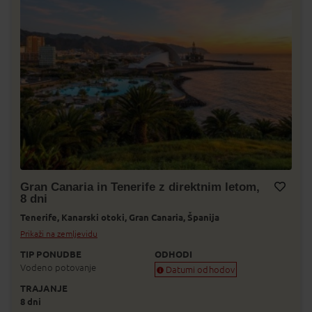
Gran Canaria in Tenerife z direktnim letom,
8 dni
Dodaj v Moj izbor
Tenerife,
Kanarski otoki,
Gran Canaria,
Španija
Prikaži na zemljevidu
TIP PONUDBE
ODHODI
Vodeno potovanje
Datumi odhodov
TRAJANJE
Zagotovljen odhod
8 dni
Skoraj zagotovljen odhod