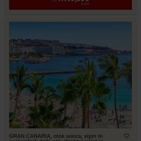
OD
8
DNI
GRAN CANARIA, otok sonca, sipin in