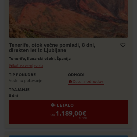
Tenerife, otok večne pomladi, 8 dni,
direkten let iz Ljubljane
Dodaj v Moj izbor
Tenerife,
Kanarski otoki,
Španija
Prikaži na zemljevidu
TIP PONUDBE
ODHODI
Vodeno potovanje
Datumi odhodov
TRAJANJE
Zagotovljen odhod
8 dni
Skoraj zagotovljen odhod
Zasedeno
LETALO
Status je informativen. Lahko se spre
1.189,00
€
prodaje.
OD
8
DNI