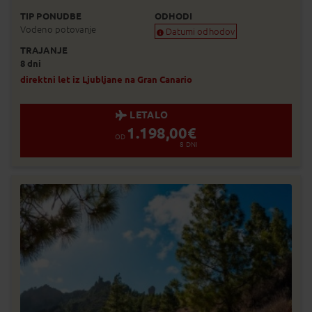
TIP PONUDBE
ODHODI
Vodeno potovanje
Datumi odhodov
TRAJANJE
Zagotovljen odhod
8 dni
Skoraj zagotovljen odhod
Zasedeno
direktni let iz Ljubljane na Gran Canario
Status je informativen. Lahko se spre
prodaje.
LETALO
1.198,00
€
OD
8
DNI