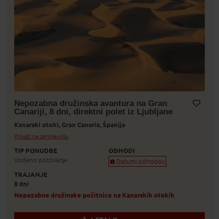
Nepozabna družinska avantura na Gran
Canariji, 8 dni, direktni polet iz Ljubljane
Dodaj v Moj izbor
Kanarski otoki,
Gran Canaria,
Španija
Prikaži na zemljevidu
TIP PONUDBE
ODHODI
Vodeno potovanje
Datumi odhodov
TRAJANJE
Zagotovljen odhod
8 dni
Skoraj zagotovljen odhod
Zasedeno
Nepozabne družinske počitnice na Kanarskih otokih
Status je informativen. Lahko se spre
prodaje.