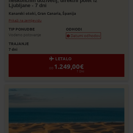
neskončnih doživetij, direktni polet iz
Dodaj v Moj izbor
Ljubljane - 7 dni
Kanarski otoki,
Gran Canaria,
Španija
Prikaži na zemljevidu
TIP PONUDBE
ODHODI
Vodeno potovanje
Datumi odhodov
TRAJANJE
Zagotovljen odhod
7 dni
Skoraj zagotovljen odhod
Zasedeno
LETALO
Status je informativen. Lahko se spre
1.249,00
€
prodaje.
OD
7
DNI