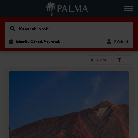
Kanarski otoki
Izberite Odhod/Povratek
2 Odrasla
Odrasla
Otrok
Razvrsti
Filtri