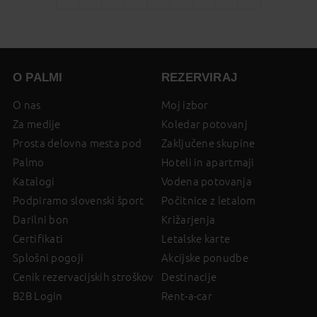
You're
page
page
page
page
page
page
page
page
on
page
O PALMI
REZERVIRAJ
O nas
Moj izbor
Za medije
Koledar potovanj
Prosta delovna mesta pod
Zaključene skupine
Palmo
Hoteli in apartmaji
Katalogi
Vodena potovanja
Podpiramo slovenski šport
Počitnice z letalom
Darilni bon
Križarjenja
Certifikati
Letalske karte
Splošni pogoji
Akcijske ponudbe
Cenik rezervacijskih stroškov
Destinacije
B2B Login
Rent-a-car