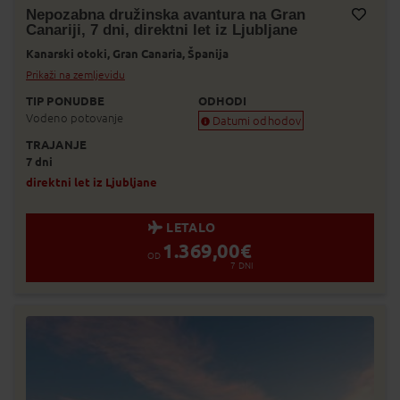
Nepozabna družinska avantura na Gran
Canariji, 7 dni, direktni let iz Ljubljane
Dodaj v Moj izbor
Kanarski otoki,
Gran Canaria,
Španija
Prikaži na zemljevidu
TIP PONUDBE
ODHODI
Vodeno potovanje
Datumi odhodov
TRAJANJE
Zagotovljen odhod
7 dni
Skoraj zagotovljen odhod
Zasedeno
direktni let iz Ljubljane
Status je informativen. Lahko se spre
prodaje.
LETALO
1.369,00
€
OD
7
DNI