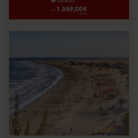
LETALO
1.369,00
€
OD
8
DNI