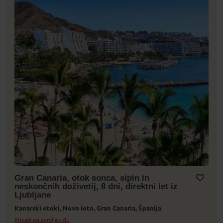
Gran Canaria, otok sonca, sipin in
neskončnih doživetij, 8 dni, direktni let iz
Dodaj v Moj izbor
Ljubljane
Kanarski otoki,
Novo leto,
Gran Canaria,
Španija
Prikaži na zemljevidu