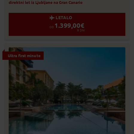
Zasedeno
direktni let iz Ljubljane na Gran Canario
Status je informativen. Lahko se spre
prodaje.
LETALO
1.399,00
€
OD
8
DNI
Ultra first minute