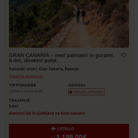
GRAN CANARIA – med palmami in gorami,
8 dni, direktni polet
Dodaj v Moj izbor
Kanarski otoki,
Gran Canaria,
Španija
Prikaži na zemljevidu
TIP PONUDBE
ODHODI
Vodeno potovanje
Datumi odhodov
TRAJANJE
Zagotovljen odhod
8 dni
Skoraj zagotovljen odhod
Zasedeno
direktni let iz Ljubljane na Gran Canario
Status je informativen. Lahko se spre
prodaje.
LETALO
1.199,00
€