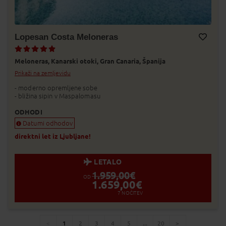
Lopesan Costa Meloneras
Dodaj v Moj izbor
Meloneras,
Kanarski otoki,
Gran Canaria,
Španija
Prikaži na zemljevidu
- moderno opremljene sobe
- bližina sipin v Maspalomasu
ODHODI
Datumi odhodov
direktni let iz Ljubljane!
LETALO
1.959,00
€
OD
1.659,00
€
7
NOČITEV
1
2
3
4
5
...
20