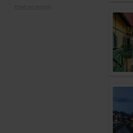
Prikaži več možnosti
dni
4