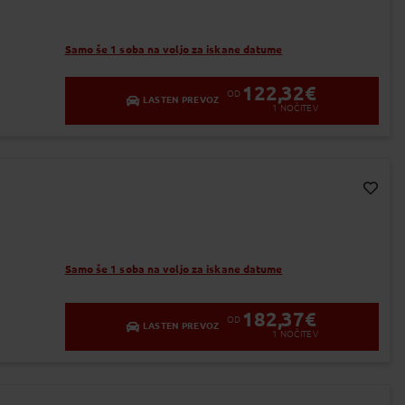
Samo še 1 soba na voljo za iskane datume
122,32
€
OD
LASTEN PREVOZ
1
NOČITEV
Dodaj v Moj izbor
Samo še 1 soba na voljo za iskane datume
182,37
€
OD
LASTEN PREVOZ
1
NOČITEV