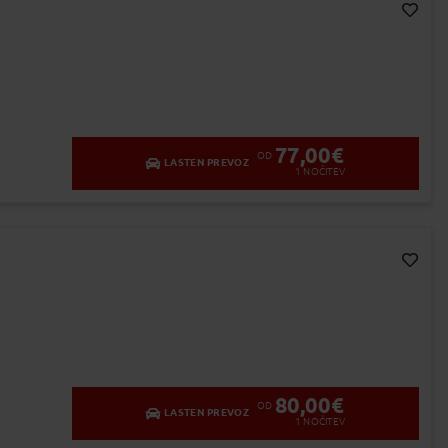
Dodaj v Moj izbor
77,00
€
OD
LASTEN PREVOZ
1
NOČITEV
Dodaj v Moj izbor
80,00
€
OD
LASTEN PREVOZ
1
NOČITEV