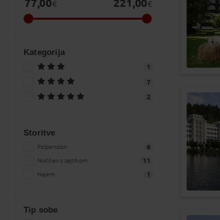
77,00
221,00
€
€
Kategorija
1
7
2
Storitve
Polpenzion
6
Nočitev z zajtrkom
11
Najem
1
Tip sobe