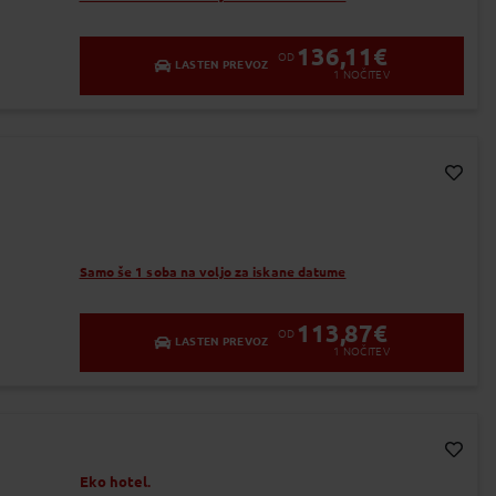
136,11
€
OD
LASTEN PREVOZ
1
NOČITEV
Dodaj v Moj izbor
Samo še 1 soba na voljo za iskane datume
113,87
€
OD
LASTEN PREVOZ
1
NOČITEV
Dodaj v Moj izbor
Eko hotel.