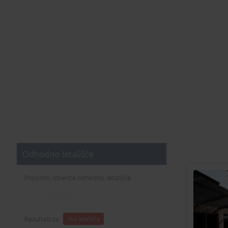
Odhodno letališče
Prosimo, izberite odhodno letališče.
Vsa letališča
Ljubljana
Rezultati za:
Vsa letališča