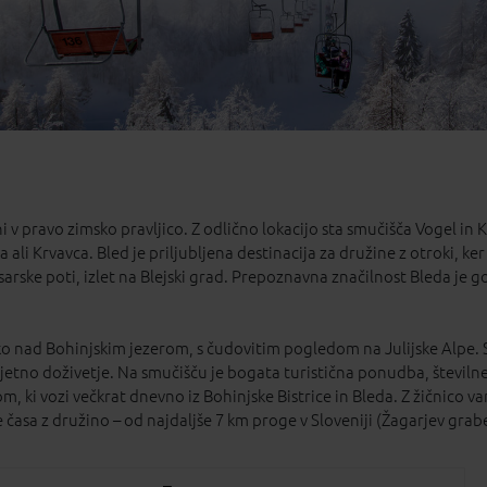
 v pravo zimsko pravljico. Z odlično lokacijo sta smučišča Vogel in
ali Krvavca. Bled je priljubljena destinacija za družine z otroki, ker
esarske poti, izlet na Blejski grad. Prepoznavna značilnost Bleda je
soko nad Bohinjskim jezerom, s čudovitim pogledom na Julijske Alpe
etno doživetje. Na smučišču je bogata turistična ponudba, številne r
m, ki vozi večkrat dnevno iz Bohinjske Bistrice in Bleda. Z žičnic
asa z družino – od najdaljše 7 km proge v Sloveniji (Žagarjev grabe