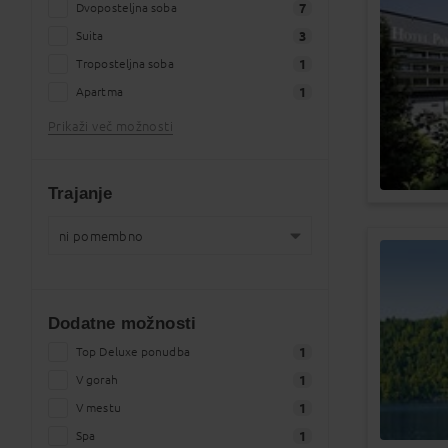
Dvoposteljna soba
7
Suita
3
Troposteljna soba
1
Apartma
1
Prikaži več možnosti
Trajanje
ni pomembno
ni pomembno
11
natančno kot navedeno
0
Dodatne možnosti
1 teden
5
2 tedna
Top Deluxe ponudba
3
1
od 1 do 4 dni
V gorah
11
1
od 5 do 8 dni
V mestu
5
1
od 9 do 15 dni
Spa
4
1