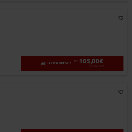
Dodaj v Moj izbor
105,00
€
OD
LASTEN PREVOZ
1
NOČITEV
Dodaj v Moj izbor