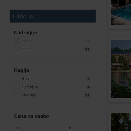
Gradec
Dunaj
Filtriraj po:
Salzburg
Nadregije
Munchen
Bohinj
0
Bled
11
POTRDI
Regije
Bled
4
Gorenjska
4
Slovenija
11
Cena na osebo
OD
DO