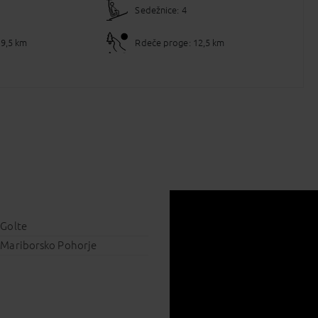
Sedežnice: 4
9,5 km
Rdeče proge: 12,5 km
Golte
Mariborsko Pohorje