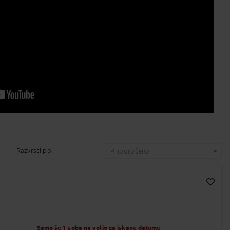
Razvrsti po:
Priporočeno
Dodaj v Moj izbor
Samo še 1 soba na voljo za iskane datume