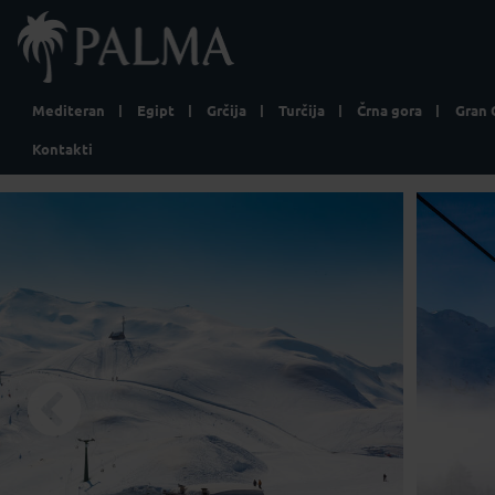
Mediteran
Egipt
Grčija
Turčija
Črna gora
Gran 
Kontakti