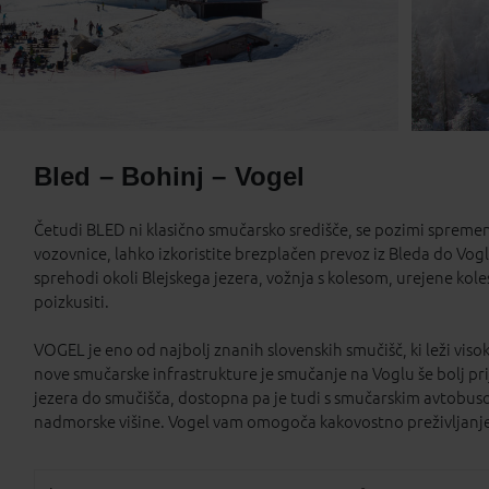
Bled – Bohinj – Vogel
Četudi BLED ni klasično smučarsko središče, se pozimi spremeni
vozovnice, lahko izkoristite brezplačen prevoz iz Bleda do Vogla 
sprehodi okoli Blejskega jezera, vožnja s kolesom, urejene kol
poizkusiti.
VOGEL je eno od najbolj znanih slovenskih smučišč, ki leži vi
nove smučarske infrastrukture je smučanje na Voglu še bolj prij
jezera do smučišča, dostopna pa je tudi s smučarskim avtobuso
nadmorske višine. Vogel vam omogoča kakovostno preživljanje č