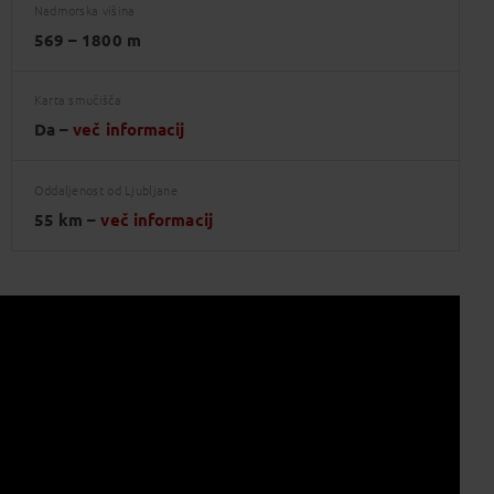
Nadmorska višina
569 – 1800 m
Karta smučišča
Da –
več informacij
Oddaljenost od Ljubljane
55 km –
več informacij