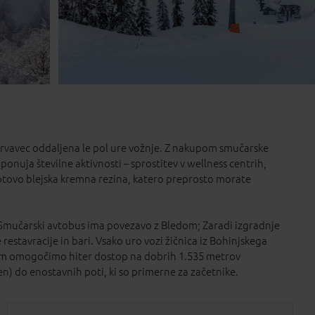
 Krvavec oddaljena le pol ure vožnje. Z nakupom smučarske
 ponuja številne aktivnosti – sprostitev v wellness centrih,
 gotovo blejska kremna rezina, katero preprosto morate
. Smučarski avtobus ima povezavo z Bledom; Zaradi izgradnje
estavracije in bari. Vsako uro vozi žičnica iz Bohinjskega
o vam omogočimo hiter dostop na dobrih 1.535 metrov
n) do enostavnih poti, ki so primerne za začetnike.