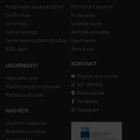
Podpiramo slovenski šport
Počitnice z letalom
Darilni bon
Križarjenja
Certifikati
Letalske karte
Splošni pogoji
Akcijske ponudbe
Cenik rezervacijskih stroškov
Destinacije
B2B Login
Rent-a-car
KONTAKT
UGODNOSTI
Prijava na e-novice
Nagradne igre
051 380 838
Plačilni pogoji in popusti
Poslovalnice
Plačila na obroke
Facebook
Instagram
NASVETI
Vizumi in cepljenja
Brezskrbna prijava
Zavarovanja