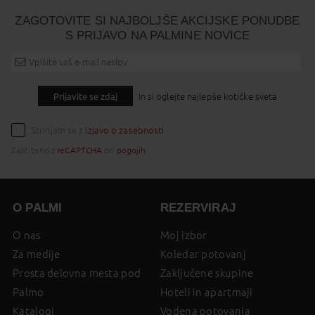
ZAGOTOVITE SI NAJBOLJŠE AKCIJSKE PONUDBE
S PRIJAVO NA PALMINE NOVICE
Prijavite se zdaj
In si oglejte najlepše kotičke sveta
Strinjam se z
izjavo o zasebnosti
Zaščiteno z
reCAPTCHA
po
pogojih
.
O PALMI
REZERVIRAJ
O nas
Moj izbor
Za medije
Koledar potovanj
Prosta delovna mesta pod
Zaključene skupine
Palmo
Hoteli in apartmaji
Katalogi
Vodena potovanja