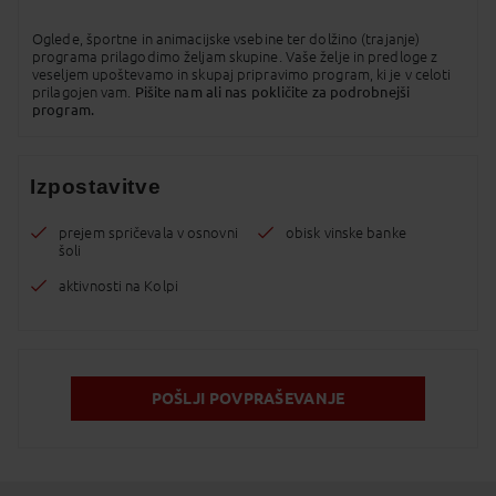
Oglede, športne in animacijske vsebine ter dolžino (trajanje)
programa prilagodimo željam skupine. Vaše želje in predloge z
veseljem upoštevamo in skupaj pripravimo program, ki je v celoti
prilagojen vam.
Pišite nam ali nas pokličite za podrobnejši
program.
Izpostavitve
prejem spričevala v osnovni
obisk vinske banke
šoli
aktivnosti na Kolpi
POŠLJI POVPRAŠEVANJE