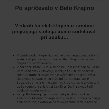
Po spričevalo v Belo Krajino
V starih šolskih klopeh iz sredine
prejšnjega stoletja bomo sodelovali
pri pouku…
V starih šolskih klopeh iz sredine prejšnjega stoletja bomo
sodelovali pri pouku, spoznavali Belo Krajino in na koncu
prejeli tudi »izpričevalo«.
Vinorodni Drašiči – Obiskali boste Sosesko zidanico. Edino
»vinsko banko« v Sloveniji, ki deluje že 250 let. Soseska
zidanica pomeni povezovanje vaščanov v posebni vaški
skupnosti. Obstajale naj bi že od 17. stoletja naprej.
Spoznali bomo izjemno zanimivo tradicionalno življenje, ki
ga še vedno ohranjajo vaščani Drašičev in seveda tudi
poskusili »soseska vino«.
Kamp Podzemelj, kjer bomo imeli piknik in športne
aktivnosti. Možna izposoja supov, kajakov in številne druge
aktivnosti kot je odbojka na mivki,namizni tenis, slackline,…