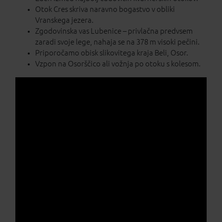
Otok Cres skriva naravno bogastvo v obliki
Vranskega jezera.
Zgodovinska vas Lubenice – privlačna predvsem
zaradi svoje lege, nahaja se na 378 m visoki pečini.
Priporočamo obisk slikovitega kraja Beli, Osor.
Vzpon na Osorščico ali vožnja po otoku s kolesom.