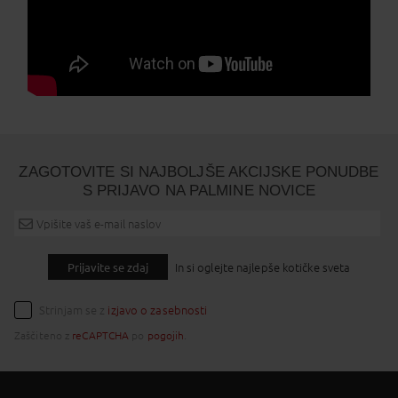
ZAGOTOVITE SI NAJBOLJŠE AKCIJSKE PONUDBE
S PRIJAVO NA PALMINE NOVICE
Prijavite se zdaj
In si oglejte najlepše kotičke sveta
Strinjam se z
izjavo o zasebnosti
Zaščiteno z
reCAPTCHA
po
pogojih
.