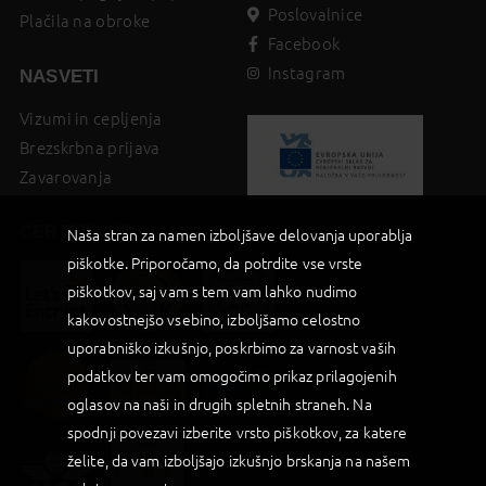
Poslovalnice
Plačila na obroke
Facebook
Instagram
NASVETI
Vizumi in cepljenja
Brezskrbna prijava
Zavarovanja
CERTIFIKATI
Naša stran za namen izboljšave delovanja uporablja
piškotke. Priporočamo, da potrdite vse vrste
piškotkov, saj vam s tem vam lahko nudimo
kakovostnejšo vsebino, izboljšamo celostno
uporabniško izkušnjo, poskrbimo za varnost vaših
podatkov ter vam omogočimo prikaz prilagojenih
oglasov na naši in drugih spletnih straneh. Na
spodnji povezavi izberite vrsto piškotkov, za katere
želite, da vam izboljšajo izkušnjo brskanja na našem