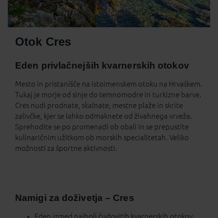
Otok Cres
Eden privlačnejših kvarnerskih otokov
Mesto in pristanišče na istoimenskem otoku na Hrvaškem.
Tukaj je morje od sinje do temnomodre in turkizne barve.
Cres nudi prodnate, skalnate, mestne plaže in skrite
zalivčke, kjer se lahko odmaknete od živahnega vrveža.
Sprehodite se po promenadi ob obali in se prepustite
kulinaričnim užitkom ob morskih specialitetah. Veliko
možnosti za športne aktivnosti.
Namigi za doživetja – Cres
Eden izmed najbolj čudovitih kvarnerskih otokov.