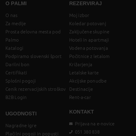
O PALMI
REZERVIRAJ
O nas
Moj izbor
Za medije
Koledar potovanj
Prosta delovna mesta pod
Zaključene skupine
Palmo
Hoteli in apartmaji
Katalogi
Vodena potovanja
Podpiramo slovenski šport
Počitnice z letalom
Darilni bon
Križarjenja
Certifikati
Letalske karte
Splošni pogoji
Akcijske ponudbe
Cenik rezervacijskih stroškov
Destinacije
B2B Login
Rent-a-car
KONTAKT
UGODNOSTI
Prijava na e-novice
Nagradne igre
051 380 838
Plačilni pogoji in popusti