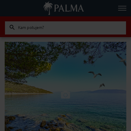
Kam potujem?
Odrasla
Otrok