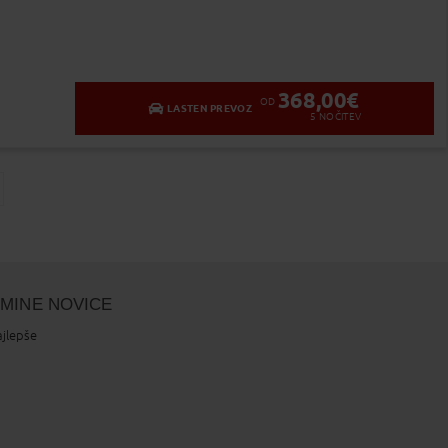
368,00
€
OD
LASTEN PREVOZ
5
NOČITEV
ge
LMINE NOVICE
ajlepše