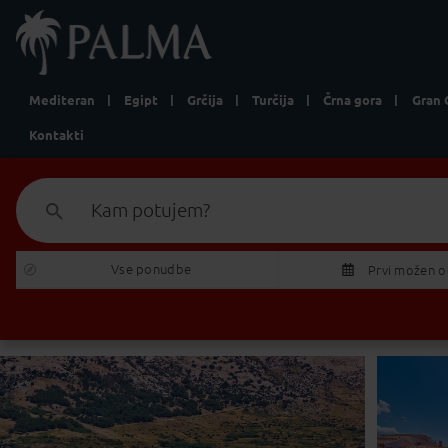
Mediteran
Egipt
Grčija
Turčija
Črna gora
Gran 
Kontakti
Kam potujem?
Vse ponudbe 
Prvi možen 
P
T
27
28
2
3
4