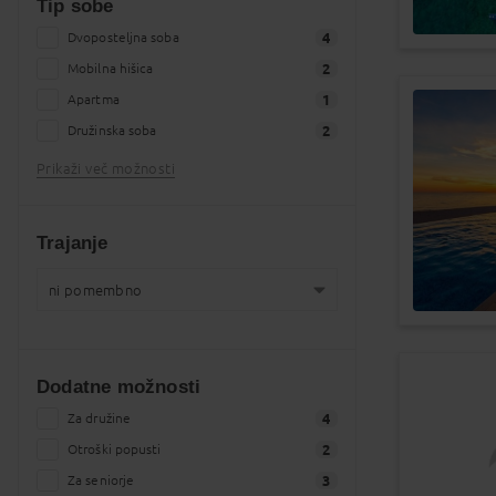
Tip sobe
Dvoposteljna soba
4
Mobilna hišica
2
Apartma
1
Družinska soba
2
Prikaži več možnosti
Trajanje
ni pomembno
ni pomembno
7
natančno kot navedeno
0
Dodatne možnosti
1 teden
5
2 tedna
Za družine
4
4
od 1 do 4 dni
Otroški popusti
4
2
od 5 do 8 dni
Za seniorje
7
3