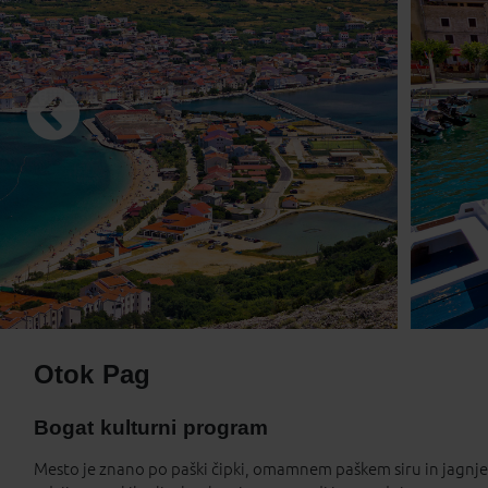
10
11
1
17
18
1
24
25
2
31
1
Prazniki
Otok Pag
Bogat kulturni program
Mesto je znano po paški čipki, omamnem paškem siru in jagnjet