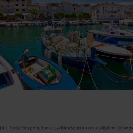
2
13
14
15
16
9
20
21
22
23
6
27
28
29
30
2
3
4
5
6
Najboljša cena
ini. Turistično ponudbo z razvitimi športno-rekreacijskimi aktivno