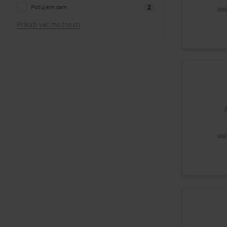
od 9 do 15 dni
Potujem sam
4
2
Prikaži več možnosti
dni
4