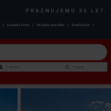
PRAZNUJEMO 35 LET.
Letalske karte
Akcijske ponudbe
Destinacije
e
Izberite Odhod/Povratek
2 Odrasla
2 odrasla
Trajanje
ni pomembno
1 teden
2 tedna
POTRDI
od 1 do 4 dni