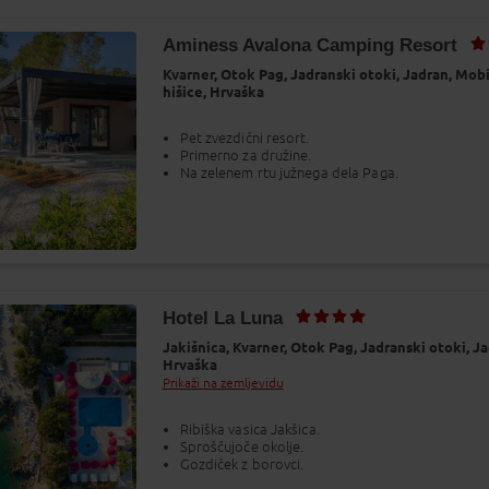
Aminess Avalona Camping Resort
Kvarner,
Otok Pag,
Jadranski otoki,
Jadran,
Mobi
hišice,
Hrvaška
Pet zvezdični resort.
Primerno za družine.
Na zelenem rtu južnega dela Paga.
Hotel La Luna
Jakišnica,
Kvarner,
Otok Pag,
Jadranski otoki,
Ja
Hrvaška
Prikaži na zemljevidu
Ribiška vasica Jakšica.
Sproščujoče okolje.
Gozdiček z borovci.