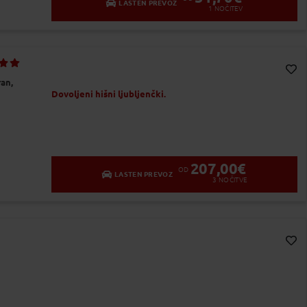
LASTEN PREVOZ
1
NOČITEV
an,
Dodaj v Moj izbor
Dovoljeni hišni ljubljenčki.
207,00
€
OD
LASTEN PREVOZ
3
NOČITVE
Dodaj v Moj izbor