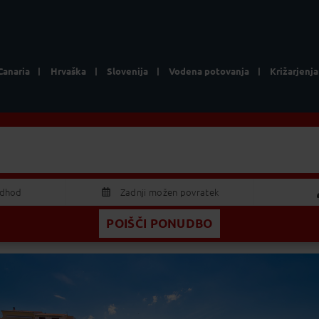
Canaria
Hrvaška
Slovenija
Vodena potovanja
Križarjenja
Lokacija
Vse ponudb
odhod
Zadnji možen povratek
POIŠČI PONUDBO
AVGUST 2026
Odrasla
S
Č
P
S
N
Otrok
9
30
31
1
2
5
6
7
8
9