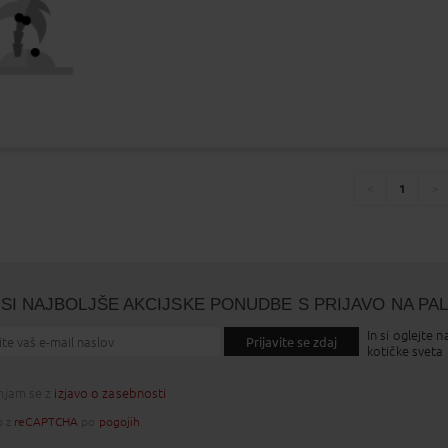
1
You're
page
pa
on
page
SI NAJBOLJŠE AKCIJSKE PONUDBE S PRIJAVO NA PA
In si oglejte n
Prijavite se zdaj
kotičke sveta
injam se z
izjavo o zasebnosti
o z
reCAPTCHA
po
pogojih
.