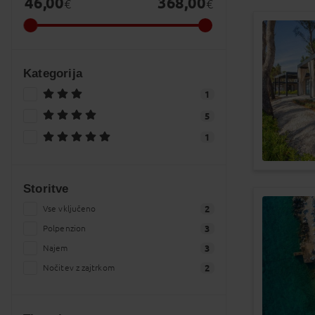
46,00
368,00
€
€
Kategorija
1
5
1
Storitve
Vse vključeno
2
Polpenzion
3
Najem
3
Nočitev z zajtrkom
2