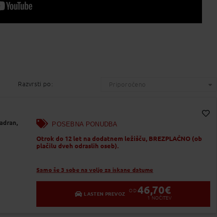
Razvrsti po:
Priporočeno
adran,
POSEBNA PONUDBA
Dodaj v Moj izbor
Otrok do 12 let na dodatnem ležišču, BREZPLAČNO (ob
plačilu dveh odraslih oseb).
Samo še 3 sobe na voljo za iskane datume
46,70
€
OD
LASTEN PREVOZ
1
NOČITEV