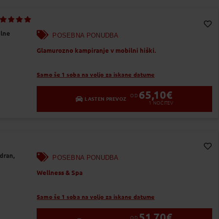
lne
POSEBNA PONUDBA
Dodaj v Moj izbor
Glamurozno kampiranje v mobilni hiški.
Samo še 1 soba na voljo za iskane datume
65,10
€
OD
LASTEN PREVOZ
1
NOČITEV
dran,
POSEBNA PONUDBA
Dodaj v Moj izbor
Wellness & Spa
Samo še 1 soba na voljo za iskane datume
51,70
€
OD