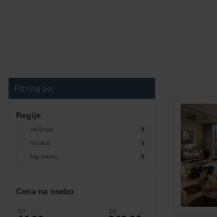
Filtriraj po:
Regije
Jakišnica
1
Novalja
1
Pag mesto
1
Cena na osebo
OD
DO