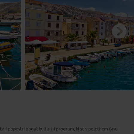
od 5 do 8 dni
od 9 do 15 dni
dan
stmi popestri bogat kulturni program, ki se v poletnem času