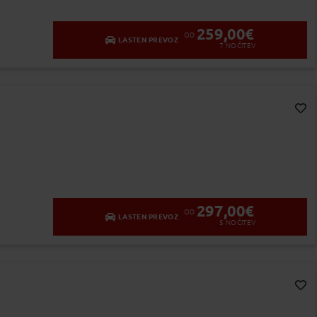
259,00
€
OD
LASTEN PREVOZ
7
NOČITEV
Dodaj v Moj izbor
297,00
€
OD
LASTEN PREVOZ
5
NOČITEV
Dodaj v Moj izbor