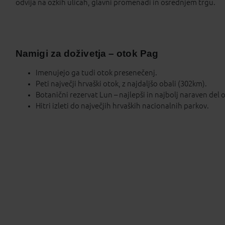
odvija na ozkih ulicah, glavni promenadi in osrednjem trgu.
Namigi za doživetja – otok Pag
Imenujejo ga tudi otok presenečenj.
Peti največji hrvaški otok, z najdaljšo obali (302km).
Botanični rezervat Lun – najlepši in najbolj naraven del 
Hitri izleti do največjih hrvaških nacionalnih parkov.