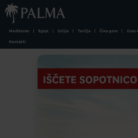
Mediteran
Egipt
Grčija
Turčija
Črna gora
Gran 
Kontakti