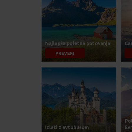
Najlepša poletna potovanja
Čar
PREVERI
Pot
Izleti z avtobusom
Ev