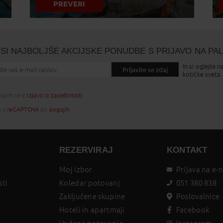
PREVERI
SI NAJBOLJŠE AKCIJSKE PONUDBE S PRIJAVO NA PA
In si oglejte n
Prijavite se zdaj
kotičke sveta
injam se z
izjavo o zasebnosti
o z
reCAPTCHA
po
pogojih
.
REZERVIRAJ
KONTAKT
Moj izbor
Prijava na e-
sti
Koledar potovanj
051 380 838
Zaključene skupine
Poslovalnice
Hoteli in apartmaji
Facebook