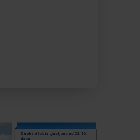
Direktni let iz Ljubljane od 23. 10.
dalje