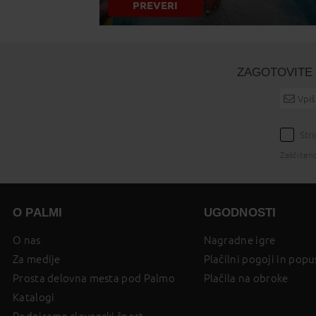
PREVERI
ZAGOTOVITE 
Str
Zaščiten
O PALMI
UGODNOSTI
O nas
Nagradne igre
Za medije
Plačilni pogoji in popu
Prosta delovna mesta pod Palmo
Plačila na obroke
Katalogi