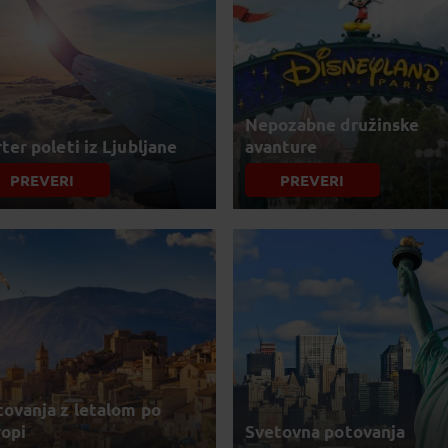
Nepozabne družinske
ter poleti iz Ljubljane
avanture
PREVERI
PREVERI
ovanja z letalom po
ropi
Svetovna potovanja