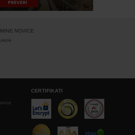
PREVERI
LMINE NOVICE
ajlepše
CERTIFIKATI
novice