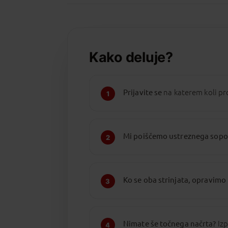
Kako deluje?
Prijavite se
na katerem koli pr
1
Mi poiščemo ustreznega sopo
2
Ko se oba strinjata, opravimo 
3
Nimate še točnega načrta?
Izp
4