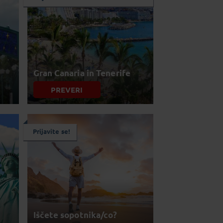
Gran Canaria in Tenerife
PREVERI
Prijavite se!
Iščete sopotnika/co?