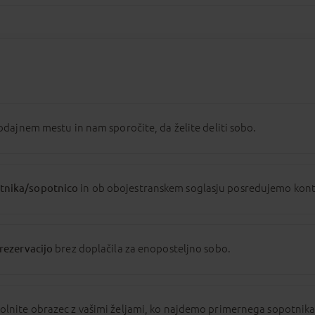
odajnem mestu in nam sporočite, da želite deliti sobo.
tnika/sopotnico
in ob obojestranskem soglasju posredujemo konta
rezervacijo
brez doplačila za enoposteljno sobo.
olnite obrazec z vašimi željami, ko najdemo primernega sopotnika