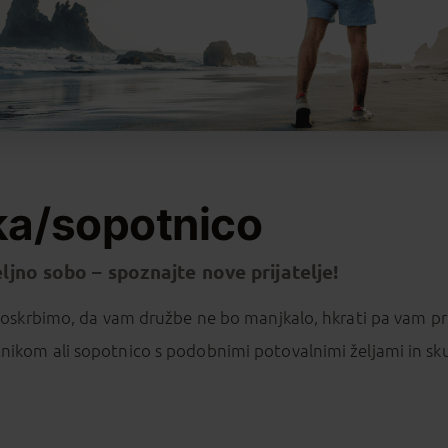
ka/sopotnico
ljno sobo – spoznajte nove prijatelje!
 poskrbimo, da vam družbe ne bo manjkalo, hkrati pa vam p
ikom ali sopotnico s podobnimi potovalnimi željami in sku