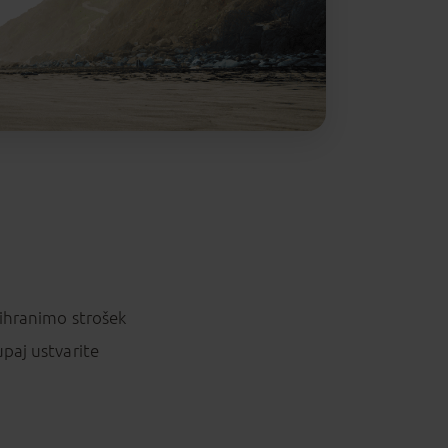
rihranimo strošek
paj ustvarite