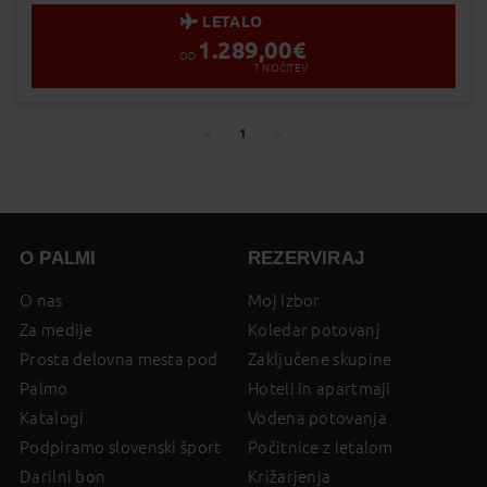
LETALO
1.289,00
€
OD
7
NOČITEV
1
You're
page
page
on
page
O PALMI
REZERVIRAJ
O nas
Moj izbor
Za medije
Koledar potovanj
Prosta delovna mesta pod
Zaključene skupine
Palmo
Hoteli in apartmaji
Katalogi
Vodena potovanja
Podpiramo slovenski šport
Počitnice z letalom
Darilni bon
Križarjenja