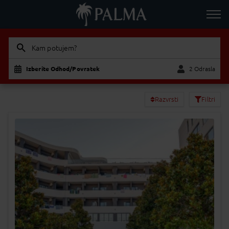
Kam potujem?
Izberite Odhod/Povratek
2 Odrasla
Odrasla
Otrok
Razvrsti
Filtri