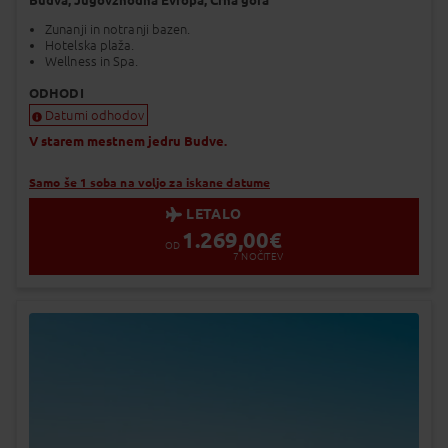
Budva,
Jugovzhodna Evropa,
Črna gora
Zunanji in notranji bazen.
Hotelska plaža.
Wellness in Spa.
ODHODI
Datumi odhodov
V starem mestnem jedru Budve.
Samo še 1 soba na voljo za iskane datume
LETALO
1.269,00
€
OD
7
NOČITEV