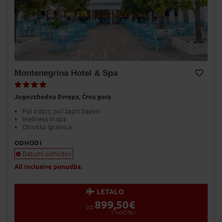
Montenegrina Hotel & Spa
Dodaj v Moj izbor
Jugovzhodna Evropa,
Črna gora
Pol odprt, pol zaprt bazen.
Wellness in spa.
Otroška igralnica.
ODHODI
Datumi odhodov
All inclusive ponudba.
LETALO
899,50
€
OD
7
NOČITEV