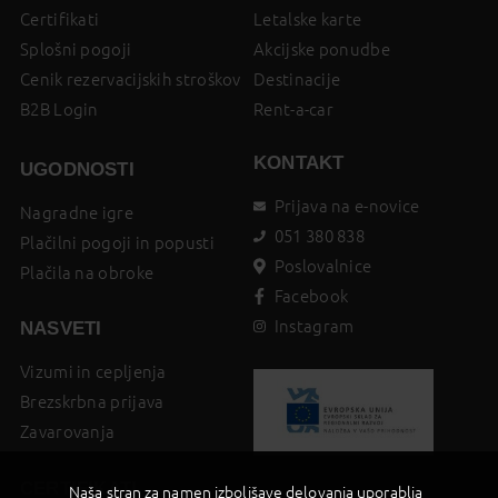
Certifikati
Letalske karte
Splošni pogoji
Akcijske ponudbe
Cenik rezervacijskih stroškov
Destinacije
B2B Login
Rent-a-car
KONTAKT
UGODNOSTI
Prijava na e-novice
Nagradne igre
051 380 838
Plačilni pogoji in popusti
Poslovalnice
Plačila na obroke
Facebook
Instagram
NASVETI
Vizumi in cepljenja
Brezskrbna prijava
Zavarovanja
CERTIFIKATI
Naša stran za namen izboljšave delovanja uporablja