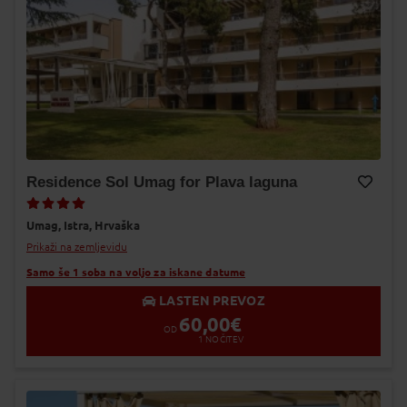
Residence Sol Umag for Plava laguna
Dodaj v Moj izbor
Umag,
Istra,
Hrvaška
Prikaži na zemljevidu
Samo še 1 soba na voljo za iskane datume
LASTEN PREVOZ
60,00
€
OD
1
NOČITEV