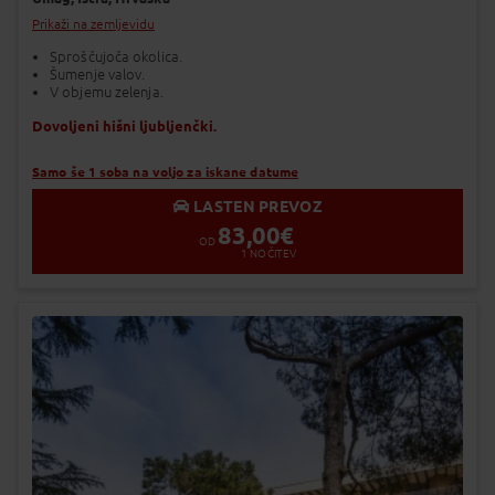
Prikaži na zemljevidu
Sproščujoča okolica.
Šumenje valov.
V objemu zelenja.
Dovoljeni hišni ljubljenčki.
Samo še 1 soba na voljo za iskane datume
LASTEN PREVOZ
83,00
€
OD
1
NOČITEV