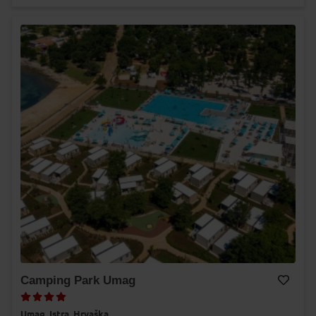
Camping Park Umag
Dodaj v Moj izbor
Umag,
Istra,
Hrvaška