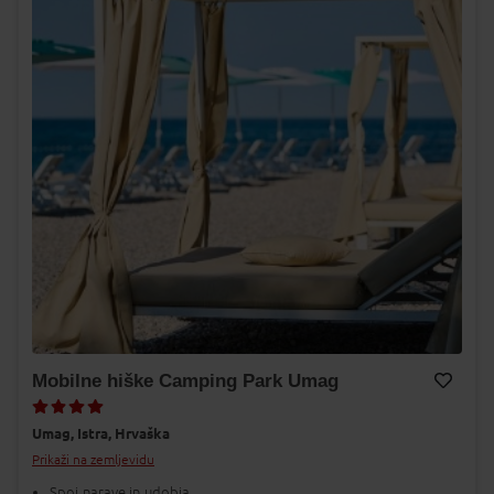
Mobilne hiške Camping Park Umag
Dodaj v Moj izbor
Umag,
Istra,
Hrvaška
Prikaži na zemljevidu
Spoj narave in udobja.