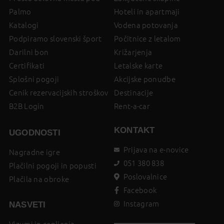
Palmo
Hoteli in apartmaji
Katalogi
Vodena potovanja
Podpiramo slovenski šport
Počitnice z letalom
Darilni bon
Križarjenja
Certifikati
Letalske karte
Splošni pogoji
Akcijske ponudbe
Cenik rezervacijskih stroškov
Destinacije
B2B Login
Rent-a-car
KONTAKT
UGODNOSTI
Prijava na e-novice
Nagradne igre
051 380 838
Plačilni pogoji in popusti
Poslovalnice
Plačila na obroke
Facebook
Instagram
NASVETI