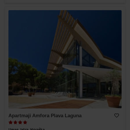
Apartmaji Amfora Plava Laguna
Dodaj v Moj izbor
Umag,
Istra,
Hrvaška