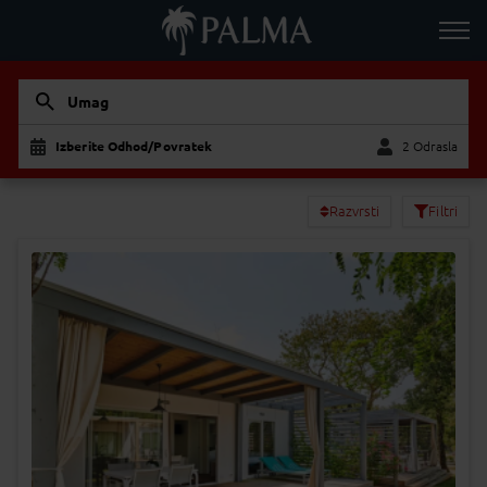
Umag
Izberite Odhod/Povratek
2 Odrasla
Odrasla
Otrok
Razvrsti
Filtri