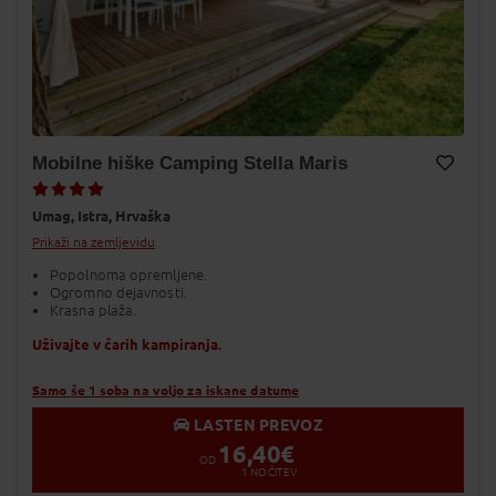
Mobilne hiške Camping Stella Maris
Dodaj v Moj izbor
Umag,
Istra,
Hrvaška
Prikaži na zemljevidu
Popolnoma opremljene.
Ogromno dejavnosti.
Krasna plaža.
Uživajte v čarih kampiranja.
Samo še 1 soba na voljo za iskane datume
LASTEN PREVOZ
16,40
€
OD
1
NOČITEV