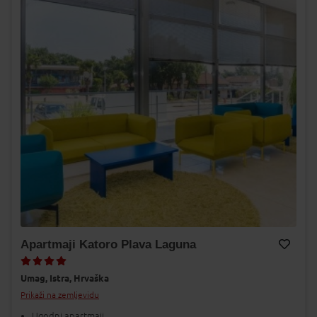
Apartmaji Katoro Plava Laguna
Dodaj v Moj izbor
Umag,
Istra,
Hrvaška
Prikaži na zemljevidu
Ugodni apartmaji.