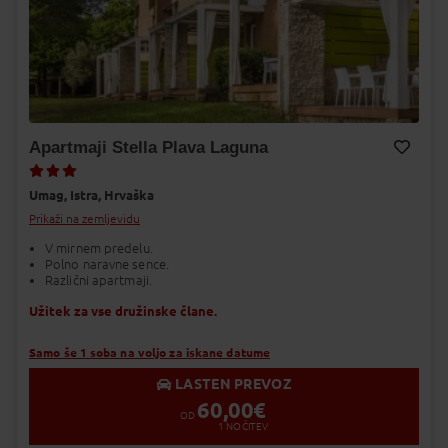
Apartmaji Stella Plava Laguna
Dodaj v Moj izbor
Umag,
Istra,
Hrvaška
Prikaži na zemljevidu
V mirnem predelu.
Polno naravne sence.
Različni apartmaji.
Užitek za vse družinske člane.
Samo še 1 soba na voljo za iskane datume
LASTEN PREVOZ
60,00
€
OD
1
NOČITEV