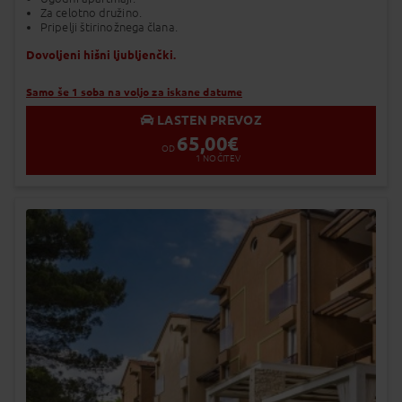
Za celotno družino.
Pripelji štirinožnega člana.
Dovoljeni hišni ljubljenčki.
Samo še 1 soba na voljo za iskane datume
LASTEN PREVOZ
65,00
€
OD
1
NOČITEV