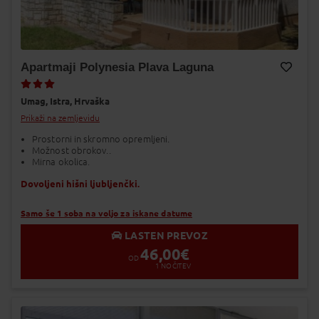
Apartmaji Polynesia Plava Laguna
Dodaj v Moj izbor
Umag,
Istra,
Hrvaška
Prikaži na zemljevidu
Prostorni in skromno opremljeni.
Možnost obrokov..
Mirna okolica.
Dovoljeni hišni ljubljenčki.
Samo še 1 soba na voljo za iskane datume
LASTEN PREVOZ
46,00
€
OD
1
NOČITEV