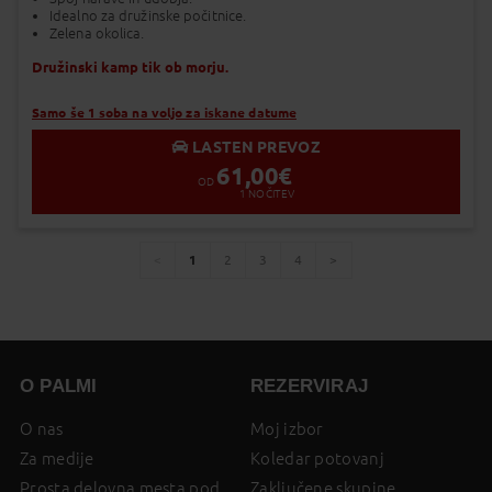
Idealno za družinske počitnice.
Zelena okolica.
Družinski kamp tik ob morju.
Samo še 1 soba na voljo za iskane datume
LASTEN PREVOZ
61,00
€
OD
1
NOČITEV
1
2
3
4
You're
page
page
page
page
page
on
page
O PALMI
REZERVIRAJ
O nas
Moj izbor
Za medije
Koledar potovanj
Prosta delovna mesta pod
Zaključene skupine