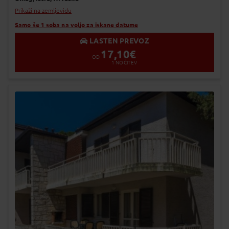
Prikaži na zemljevidu
Samo še 1 soba na voljo za iskane datume
LASTEN PREVOZ
17,10
€
OD
1
NOČITEV