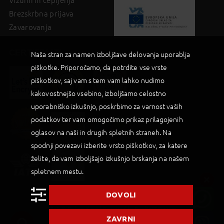
Vizumi in cepljenja
Brezskrbna prijava
Zavarovanja
CERTIFIKATI
Naša stran za namen izboljšave delovanja uporablja
piškotke. Priporočamo, da potrdite vse vrste
piškotkov, saj vam s tem vam lahko nudimo
kakovostnejšo vsebino, izboljšamo celostno
uporabniško izkušnjo, poskrbimo za varnost vaših
podatkov ter vam omogočimo prikaz prilagojenih
oglasov na naši in drugih spletnih straneh. Na
spodnji povezavi izberite vrsto piškotkov, za katere
želite, da vam izboljšajo izkušnjo brskanja na našem
spletnem mestu.
DOVOLI
2019 © Palma d.o.o |
Powered by BookiniT System
ZAVRNI