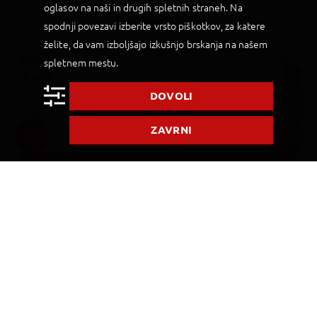
oglasov na naši in drugih spletnih straneh. Na
spodnji povezavi izberite vrsto piškotkov, za katere
želite, da vam izboljšajo izkušnjo brskanja na našem
Forest hotel Videc
spletnem mestu.
Dodaj v Moj izbor
DOVOLI
Gore in jezera,
Štajerska,
Mariborsko Pohorje,
Slovenija
Prikaži na zemljevidu
ZAVRNI
POSEBNA PONUDBA
LASTEN PREVOZ
163,00
€
OD
2
NOČITVI
First minute