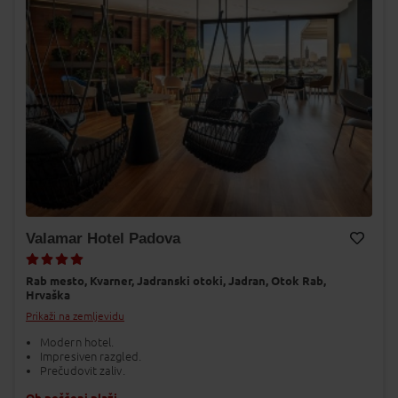
Valamar Hotel Padova
Dodaj v Moj izbor
Rab mesto,
Kvarner,
Jadranski otoki,
Jadran,
Otok Rab,
Hrvaška
Prikaži na zemljevidu
Modern hotel.
Impresiven razgled.
Prečudovit zaliv.
Ob peščeni plaži.