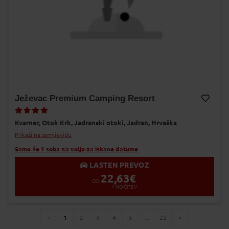
Ježevac Premium Camping Resort
Dodaj v Moj izbor
Kvarner,
Otok Krk,
Jadranski otoki,
Jadran,
Hrvaška
Prikaži na zemljevidu
Samo še 1 soba na voljo za iskane datume
LASTEN PREVOZ
22,63
€
OD
1
NOČITEV
1
2
3
4
5
...
22
You're
page
page
page
page
page
page
page
page