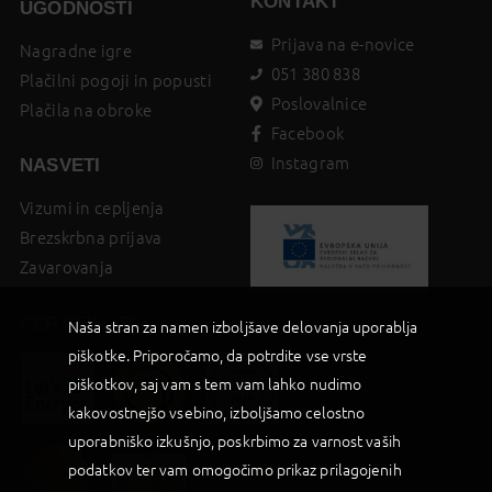
KONTAKT
UGODNOSTI
Prijava na e-novice
Nagradne igre
051 380 838
Plačilni pogoji in popusti
Poslovalnice
Plačila na obroke
Facebook
Instagram
NASVETI
Vizumi in cepljenja
Brezskrbna prijava
Zavarovanja
CERTIFIKATI
Naša stran za namen izboljšave delovanja uporablja
piškotke. Priporočamo, da potrdite vse vrste
piškotkov, saj vam s tem vam lahko nudimo
kakovostnejšo vsebino, izboljšamo celostno
uporabniško izkušnjo, poskrbimo za varnost vaših
podatkov ter vam omogočimo prikaz prilagojenih