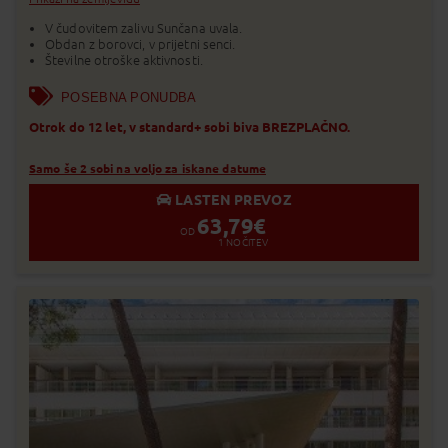
V čudovitem zalivu Sunčana uvala.
Obdan z borovci, v prijetni senci.
Številne otroške aktivnosti.
POSEBNA PONUDBA
Otrok do 12 let, v standard+ sobi biva BREZPLAČNO.
Samo še 2 sobi na voljo za iskane datume
LASTEN PREVOZ
63,79
€
OD
1
NOČITEV