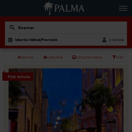
Kvarner
Izberite Odhod/Povratek
2 Odrasla
Odrasla
Otrok
Razvrsti
Letališče
Vstopno mesto
Filtri
First minute