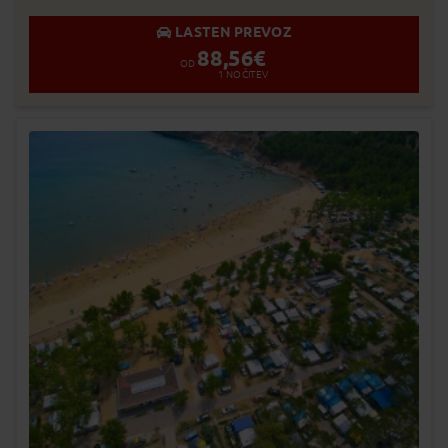
LASTEN PREVOZ
88,56
€
OD
1
NOČITEV