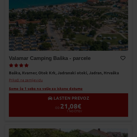
Valamar Camping Baška - parcele
Dodaj v Moj izbor
Baška,
Kvarner,
Otok Krk,
Jadranski otoki,
Jadran,
Hrvaška
Prikaži na zemljevidu
Samo še 1 soba na voljo za iskane datume
LASTEN PREVOZ
21,08
€
OD
1
NOČITEV