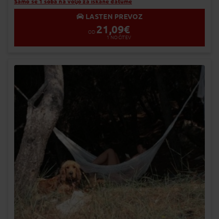
Samo še 1 soba na voljo za iskane datume
LASTEN PREVOZ
21,09
€
OD
1
NOČITEV