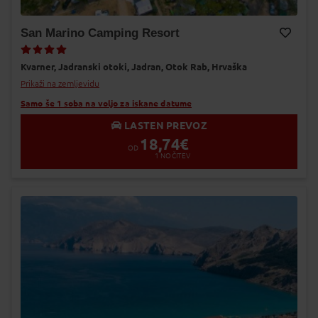
San Marino Camping Resort
Dodaj v Moj izbor
Kvarner,
Jadranski otoki,
Jadran,
Otok Rab,
Hrvaška
Prikaži na zemljevidu
Samo še 1 soba na voljo za iskane datume
LASTEN PREVOZ
18,74
€
OD
1
NOČITEV