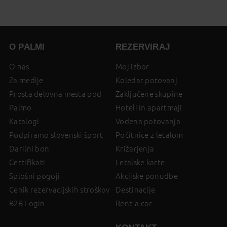
on
page
O PALMI
REZERVIRAJ
O nas
Moj izbor
Za medije
Koledar potovanj
Prosta delovna mesta pod
Zaključene skupine
Palmo
Hoteli in apartmaji
Katalogi
Vodena potovanja
Podpiramo slovenski šport
Počitnice z letalom
Darilni bon
Križarjenja
Certifikati
Letalske karte
Splošni pogoji
Akcijske ponudbe
Cenik rezervacijskih stroškov
Destinacije
B2B Login
Rent-a-car