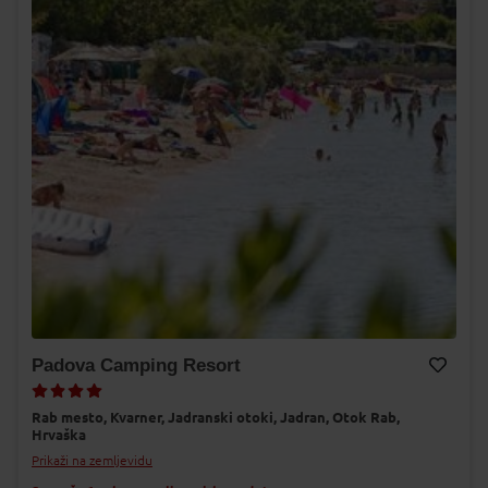
Padova Camping Resort
Dodaj v Moj izbor
Rab mesto,
Kvarner,
Jadranski otoki,
Jadran,
Otok Rab,
Hrvaška
Prikaži na zemljevidu