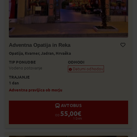
Adventna Opatija in Reka
Opatija,
Kvarner,
Jadran,
Hrvaška
Dodaj v Moj izbor
TIP PONUDBE
ODHODI
Vodeno potovanje
Datumi odhodov
TRAJANJE
Zagotovljen odhod
1 dan
Skoraj zagotovljen odhod
Zasedeno
Adventna pravljica ob morju
Status je informativen. Lahko se spre
prodaje.
AVTOBUS
55,00
€
OD
1
DAN