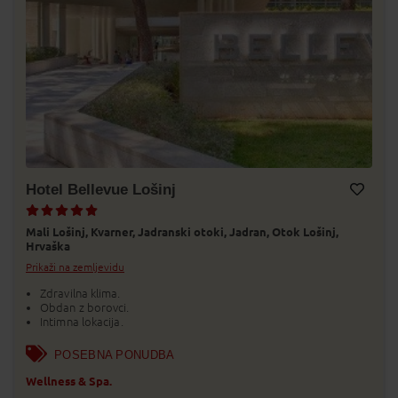
Hotel Bellevue Lošinj
Dodaj v Moj izbor
Mali Lošinj,
Kvarner,
Jadranski otoki,
Jadran,
Otok Lošinj,
Hrvaška
Prikaži na zemljevidu
Zdravilna klima.
Obdan z borovci.
Intimna lokacija.
POSEBNA PONUDBA
Wellness & Spa.