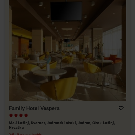
Family Hotel Vespera
Dodaj v Moj izbor
Mali Lošinj,
Kvarner,
Jadranski otoki,
Jadran,
Otok Lošinj,
Hrvaška
Prikaži na zemljevidu