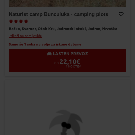
Naturist camp Bunculuka - camping plots
Dodaj v Moj izbor
Baška,
Kvarner,
Otok Krk,
Jadranski otoki,
Jadran,
Hrvaška
Prikaži na zemljevidu
Samo še 1 soba na voljo za iskane datume
LASTEN PREVOZ
22,10
€
OD
1
NOČITEV