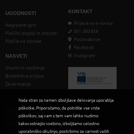
KONTAKT
UGODNOSTI
Prijava na e-novice
Nagradne igre
051 380 838
Plačilni pogoji in popusti
Poslovalnice
Plačila na obroke
Facebook
Instagram
NASVETI
Vizumi in cepljenja
Brezskrbna prijava
Zavarovanja
CERTIFIKATI
Naša stran za namen izboljšave delovanja uporablja
piškotke. Priporočamo, da potrdite vse vrste
piškotkov, saj vam s tem vam lahko nudimo
kakovostnejšo vsebino, izboljšamo celostno
uporabniško izkušnjo, poskrbimo za varnost vaših