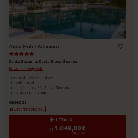
Aqua Hotel Atzavara
Dodaj v Moj izbor
Santa Susanna,
Costa Brava,
Španija
Prikaži na zemljevidu
- nasproti peščene plaže
- novejši hotel
- mirnejše letovišče Santa Sussana
- udobje in razvajanje
ODHODI
Datumi odhodov
LETALO
1.049,00
€
OD
7
NOČITEV