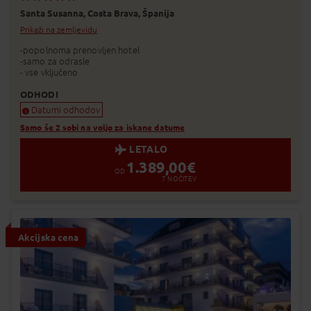
Santa Susanna,
Costa Brava,
Španija
Prikaži na zemljevidu
-popolnoma prenovljen hotel
-samo za odrasle
- vse vključeno
ODHODI
Datumi odhodov
Samo še 2 sobi na voljo za iskane datume
LETALO
1.389,00
€
OD
7
NOČITEV
Akcijska cena