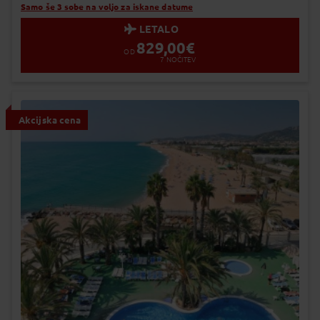
Samo še 3 sobe na voljo za iskane datume
LETALO
829,00
€
OD
7
NOČITEV
Akcijska cena