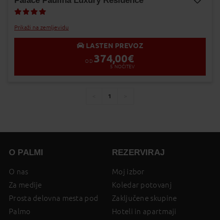
Palace Paulina Luxury Residence
Dodaj v Moj izbor
Prikaži na zemljevidu
LASTEN PREVOZ
374,00
€
OD
5
NOČITEV
1
You're
page
page
on
page
O PALMI
REZERVIRAJ
O nas
Moj izbor
Za medije
Koledar potovanj
Prosta delovna mesta pod
Zaključene skupine
Palmo
Hoteli in apartmaji