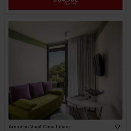
OD
1
NOČITEV
Aminess Vival Casa Lišanj