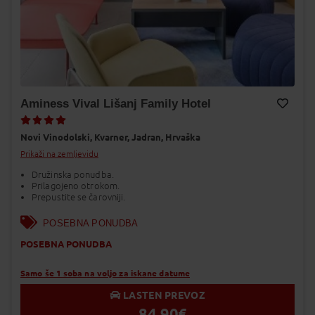
Aminess Vival Lišanj Family Hotel
Dodaj v Moj izbor
Novi Vinodolski,
Kvarner,
Jadran,
Hrvaška
Prikaži na zemljevidu
Družinska ponudba.
Prilagojeno otrokom.
Prepustite se čarovniji.
POSEBNA PONUDBA
POSEBNA PONUDBA
Samo še 1 soba na voljo za iskane datume
LASTEN PREVOZ
84,90
€