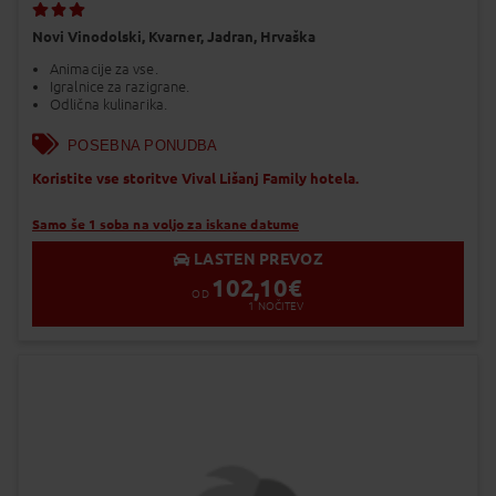
Dodaj v Moj izbor
Novi Vinodolski,
Kvarner,
Jadran,
Hrvaška
Animacije za vse.
Igralnice za razigrane.
Odlična kulinarika.
POSEBNA PONUDBA
Koristite vse storitve Vival Lišanj Family hotela.
Samo še 1 soba na voljo za iskane datume
LASTEN PREVOZ
102,10
€
OD
1
NOČITEV