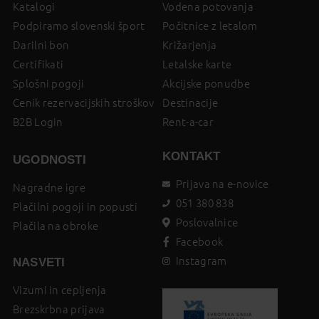
Katalogi
Vodena potovanja
Podpiramo slovenski šport
Počitnice z letalom
Darilni bon
Križarjenja
Certifikati
Letalske karte
Splošni pogoji
Akcijske ponudbe
Cenik rezervacijskih stroškov
Destinacije
B2B Login
Rent-a-car
KONTAKT
UGODNOSTI
Prijava na e-novice
Nagradne igre
051 380 838
Plačilni pogoji in popusti
Poslovalnice
Plačila na obroke
Facebook
Instagram
NASVETI
Vizumi in cepljenja
Brezskrbna prijava