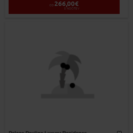
266,00
€
OD
5
NOČITEV