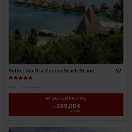
Sofitel Kia Ora Moorea Beach Resort
Dodaj v Moj izbor
Prikaži na zemljevidu
LASTEN PREVOZ
269,00
€
OD
1
NOČITEV