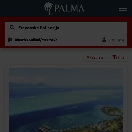
Francoska Polinezija
Izberite Odhod/Povratek
2 Odrasla
Odrasla
Otrok
Razvrsti
Filtri