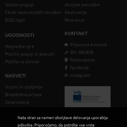
Splošni pogoji
Akcijske ponudbe
Cenik rezervacijskih stroškov
Destinacije
B2B Login
Rent-a-car
KONTAKT
UGODNOSTI
Prijava na e-novice
Nagradne igre
051 380 838
Plačilni pogoji in popusti
Poslovalnice
Plačila na obroke
Facebook
Instagram
NASVETI
Vizumi in cepljenja
Brezskrbna prijava
Zavarovanja
CERTIFIKATI
Naša stran za namen izboljšave delovanja uporablja
piškotke. Priporočamo, da potrdite vse vrste