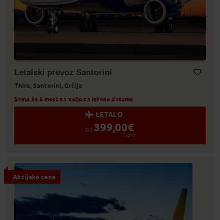
Letalski prevoz Santorini
Thira,
Santorini,
Grčija
Dodaj v Moj izbor
Samo še 5 mest na voljo za iskane datume
LETALO
399,00
€
OD
7
DNI
Akcijska cena