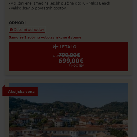
- v bližini ene izmed najlepših plaž na otoku - Milos Beach
- veliko število povratnih gostov.
ODHODI
Datumi odhodov
Samo še 2 sobi na voljo za iskane datume
LETALO
799,00
€
OD
699,00
€
7
NOČITEV
Akcijska cena