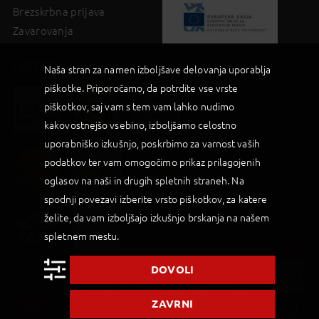
Brezskrbna prijava
Zavarovanja
CERTIFIKATI
Naša stran za namen izboljšave delovanja uporablja
piškotke. Priporočamo, da potrdite vse vrste
piškotkov, saj vam s tem vam lahko nudimo
kakovostnejšo vsebino, izboljšamo celostno
uporabniško izkušnjo, poskrbimo za varnost vaših
podatkov ter vam omogočimo prikaz prilagojenih
oglasov na naši in drugih spletnih straneh. Na
spodnji povezavi izberite vrsto piškotkov, za katere
želite, da vam izboljšajo izkušnjo brskanja na našem
spletnem mestu.
DOVOLI
2019 © Palma d.o.o |
Powered by BookiniT System
ZAVRNI
Splošni pogoji