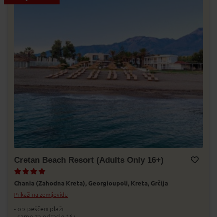
Cretan Beach Resort (Adults Only 16+)
Dodaj v Moj izbor
Chania (Zahodna Kreta),
Georgioupoli,
Kreta,
Grčija
Prikaži na zemljevidu
- ob peščeni plaži
- samo za odrasle 16+