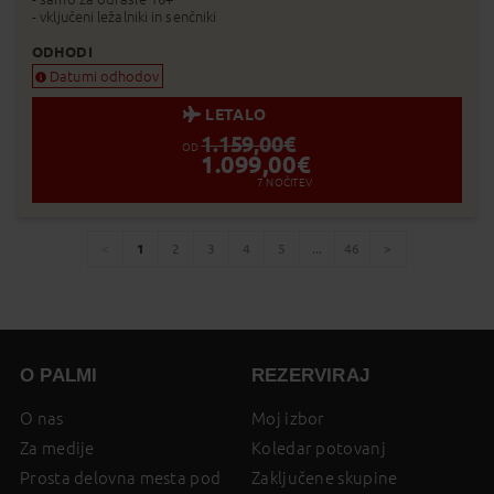
- vključeni ležalniki in senčniki
ODHODI
Datumi odhodov
LETALO
1.159,00
€
OD
1.099,00
€
7
NOČITEV
1
2
3
4
5
...
46
You're
page
page
page
page
page
page
page
page
on
page
O PALMI
REZERVIRAJ
O nas
Moj izbor
Za medije
Koledar potovanj
Prosta delovna mesta pod
Zaključene skupine