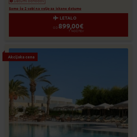
Datumi odhodov
Samo še 2 sobi na voljo za iskane datume
LETALO
899,00
€
OD
7
NOČITEV
Akcijska cena