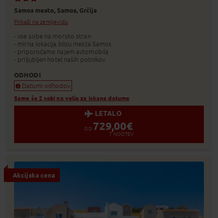
Dodaj v Moj izbor
Samos mesto,
Samos,
Grčija
Prikaži na zemljevidu
- vse sobe na morsko stran
- mirna lokacija blizu mesta Samos
- priporočamo najem avtomobila
- priljubljen hotel naših potnikov
ODHODI
Datumi odhodov
Samo še 2 sobi na voljo za iskane datume
LETALO
729,00
€
OD
7
NOČITEV
Akcijska cena