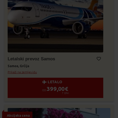
Letalski prevoz Samos
Samos,
Grčija
Dodaj v Moj izbor
Prikaži na zemljevidu
LETALO
399,00
€
OD
7
DNI
Akcijska cena