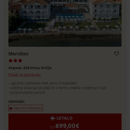
Meridien
Dodaj v Moj izbor
Argassi,
Zakintos,
Grčija
Prikaži na zemljevidu
- ugodno razmerje med ceno in kvaliteto
- odlična lokacija ob plaži in v centru mesta z vsem pri roki
- priporočamo parom
ODHODI
Datumi odhodov
LETALO
699,00
€
OD