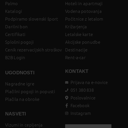
Palmo
Hoteli in apartmaji
Katalogi
Vodena potovanja
Podpiramo slovenski šport
Počitnice z letalom
Darilni bon
Križarjenja
Certifikati
Letalske karte
Splošni pogoji
Akcijske ponudbe
Cenik rezervacijskih stroškov
Destinacije
B2B Login
Rent-a-car
KONTAKT
UGODNOSTI
Prijava na e-novice
Nagradne igre
051 380 838
Plačilni pogoji in popusti
Poslovalnice
Plačila na obroke
Facebook
Instagram
NASVETI
Vizumi in cepljenja