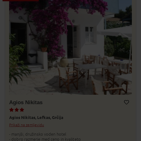
Agios Nikitas
Dodaj v Moj izbor
Agios Nikitas,
Lefkas,
Grčija
Prikaži na zemljevidu
- manjši, družinsko voden hotel
- dobro razmerje med ceno in kvaliteto