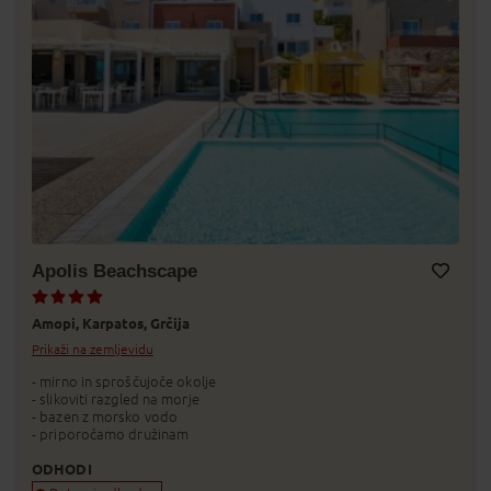
Apolis Beachscape
Dodaj v Moj izbor
Amopi,
Karpatos,
Grčija
Prikaži na zemljevidu
- mirno in sproščujoče okolje
- slikoviti razgled na morje
- bazen z morsko vodo
- priporočamo družinam
ODHODI