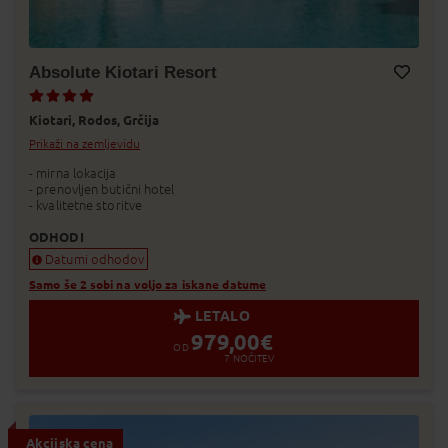
Absolute Kiotari Resort
Dodaj v Moj izbor
Kiotari,
Rodos,
Grčija
Prikaži na zemljevidu
- mirna lokacija
- prenovljen butični hotel
- kvalitetne storitve
ODHODI
Datumi odhodov
Samo še 2 sobi na voljo za iskane datume
LETALO
979,00
€
OD
7
NOČITEV
Akcijska cena