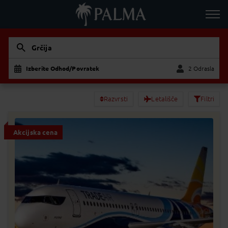
Grčija
Izberite Odhod/Povratek
2 Odrasla
Odrasla
Otrok
Razvrsti
Letališče
Filtri
Akcijska cena