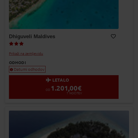
Dhiguveli Maldives
Dodaj v Moj izbor
Prikaži na zemljevidu
ODHODI
Datumi odhodov
LETALO
1.201,00
€
OD
7
NOČITEV