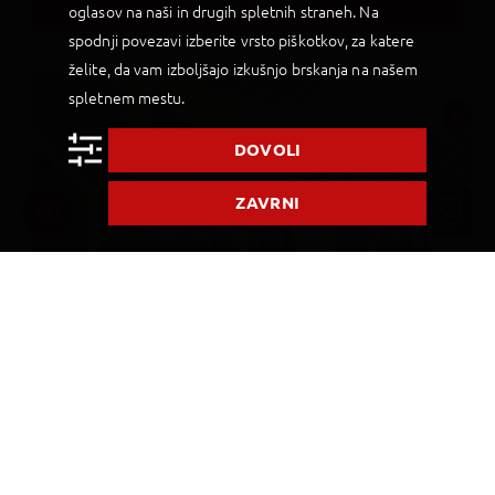
oglasov na naši in drugih spletnih straneh. Na
7
NOČITEV
spodnji povezavi izberite vrsto piškotkov, za katere
želite, da vam izboljšajo izkušnjo brskanja na našem
spletnem mestu.
DOVOLI
ZAVRNI
The Somerset Hotel
Dodaj v Moj izbor