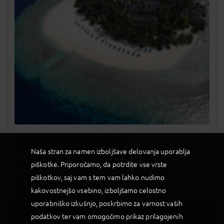
Malahini Kuda Bandos Resort
Naša stran za namen izboljšave delovanja uporablja
Dodaj v Moj izbor
piškotke. Priporočamo, da potrdite vse vrste
Prikaži na zemljevidu
piškotkov, saj vam s tem vam lahko nudimo
ODHODI
kakovostnejšo vsebino, izboljšamo celostno
Datumi odhodov
uporabniško izkušnjo, poskrbimo za varnost vaših
LETALO
podatkov ter vam omogočimo prikaz prilagojenih
1.297,00
€
OD