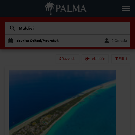
Maldivi
Izberite Odhod/Povratek
2 Odrasla
Odrasla
Otrok
Razvrsti
Letališče
Filtri