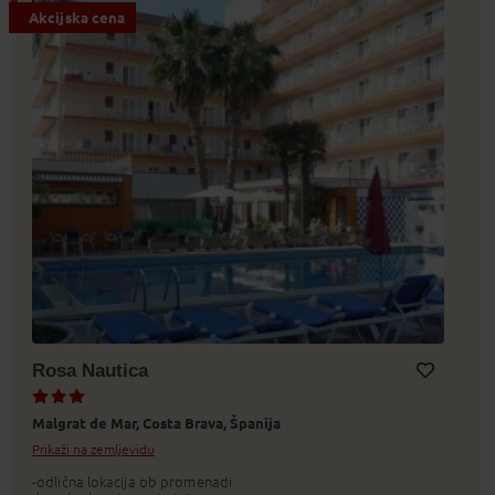
Akcijska cena
Rosa Nautica
Dodaj v Moj izbor
Malgrat de Mar,
Costa Brava,
Španija
Prikaži na zemljevidu
-odlična lokacija ob promenadi