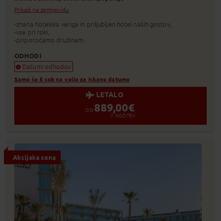
Prikaži na zemljevidu
-znana hotelska veriga in priljubljen hotel naših gostov,
-vse pri roki,
-priporočamo družinam .
ODHODI
Datumi odhodov
Samo še 5 sob na voljo za iskane datume
LETALO
889,00
€
OD
7
NOČITEV
Akcijska cena