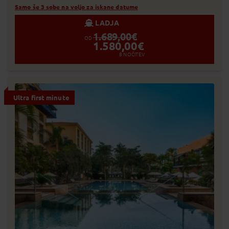
Samo še 3 sobe na voljo za iskane datume
LADJA
1.689,00
€
OD
1.580,00
€
8
NOČITEV
Ultra first minute