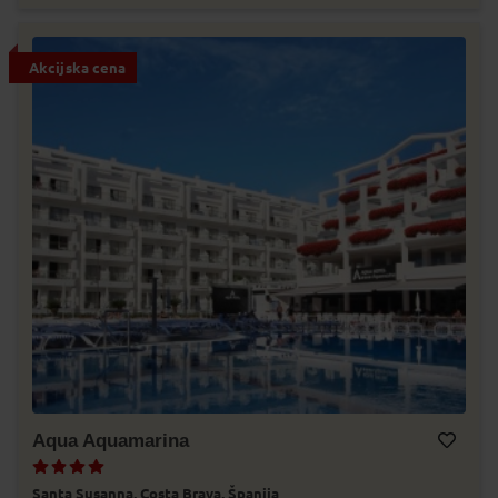
Akcijska cena
Aqua Aquamarina
Dodaj v Moj izbor
Santa Susanna,
Costa Brava,
Španija