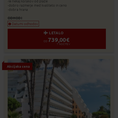
-le nekaj korakov od plaže
-dobro razmerje med kvaliteto in ceno
-dobra hrana
ODHODI
Datumi odhodov
LETALO
739,00
€
OD
7
NOČITEV
Akcijska cena