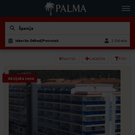
Španija
Izberite Odhod/Povratek
2 Odrasla
Odrasla
Otrok
Razvrsti
Letališče
Filtri
Akcijska cena