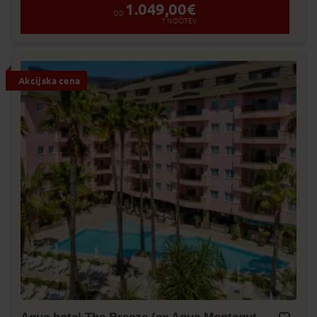
1.049,00
€
OD
7
NOČITEV
Akcijska cena