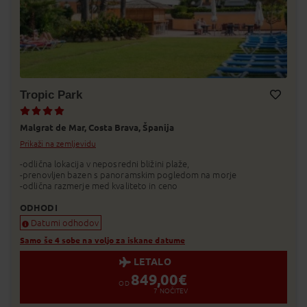
Tropic Park
Dodaj v Moj izbor
Malgrat de Mar,
Costa Brava,
Španija
Prikaži na zemljevidu
-odlična lokacija v neposredni bližini plaže,
-prenovljen bazen s panoramskim pogledom na morje
-odlična razmerje med kvaliteto in ceno
ODHODI
Datumi odhodov
Samo še 4 sobe na voljo za iskane datume
LETALO
849,00
€
OD
7
NOČITEV