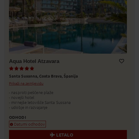
Aqua Hotel Atzavara
Dodaj v Moj izbor
Santa Susanna,
Costa Brava,
Španija
Prikaži na zemljevidu
- nasproti peščene plaže
- novejši hotel
- mirnejše letovišče Santa Sussana
- udobje in razvajanje
ODHODI
Datumi odhodov
LETALO