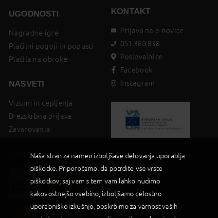
KONTAKT
UGODNOSTI
Prijava na e-novice
Nagradne igre
051 380 838
Plačilni pogoji in popusti
Poslovalnice
Plačila na obroke
Facebook
Instagram
NASVETI
Vizumi in cepljenja
Brezskrbna prijava
Zavarovanja
CERTIFIKATI
Naša stran za namen izboljšave delovanja uporablja
piškotke. Priporočamo, da potrdite vse vrste
piškotkov, saj vam s tem vam lahko nudimo
kakovostnejšo vsebino, izboljšamo celostno
uporabniško izkušnjo, poskrbimo za varnost vaših