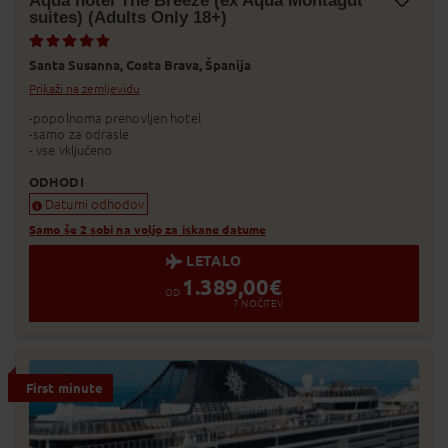
Aqua hotel The Breeze (ex Aqua Montagut
suites) (Adults Only 18+)
Dodaj v Moj izbor
Santa Susanna,
Costa Brava,
Španija
Prikaži na zemljevidu
-popolnoma prenovljen hotel
-samo za odrasle
- vse vključeno
ODHODI
Datumi odhodov
Samo še 2 sobi na voljo za iskane datume
LETALO
1.389,00
€
OD
7
NOČITEV
First minute