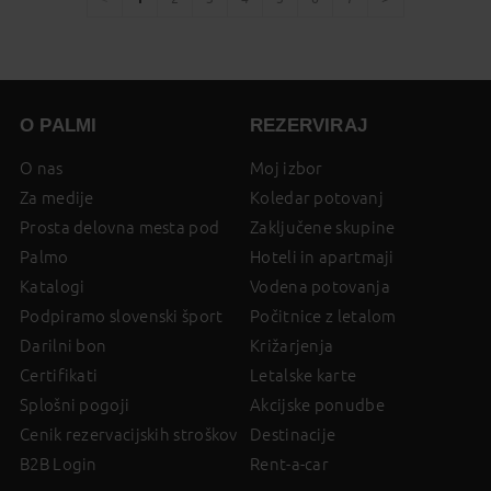
You're
page
page
page
page
page
page
page
page
on
page
O PALMI
REZERVIRAJ
O nas
Moj izbor
Za medije
Koledar potovanj
Prosta delovna mesta pod
Zaključene skupine
Palmo
Hoteli in apartmaji
Katalogi
Vodena potovanja
Podpiramo slovenski šport
Počitnice z letalom
Darilni bon
Križarjenja
Certifikati
Letalske karte
Splošni pogoji
Akcijske ponudbe
Cenik rezervacijskih stroškov
Destinacije
B2B Login
Rent-a-car