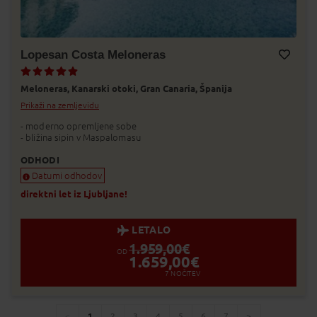
Lopesan Costa Meloneras
Dodaj v Moj izbor
Meloneras,
Kanarski otoki,
Gran Canaria,
Španija
Prikaži na zemljevidu
- moderno opremljene sobe
- bližina sipin v Maspalomasu
ODHODI
Datumi odhodov
direktni let iz Ljubljane!
LETALO
1.959,00
€
OD
1.659,00
€
7
NOČITEV
1
2
3
4
5
6
7