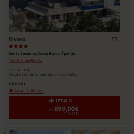
Riviera
Dodaj v Moj izbor
Santa Susanna,
Costa Brava,
Španija
Prikaži na zemljevidu
-vse pri roki,
-dobro razmerje med ceno in kvaliteto.
ODHODI
Datumi odhodov
LETALO
699,00
€
OD
7
NOČITEV