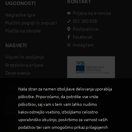
KONTAKT
UGODNOSTI
Prijava na e-novice
Nagradne igre
051 380 838
Plačilni pogoji in popusti
Poslovalnice
Plačila na obroke
Facebook
Instagram
NASVETI
Vizumi in cepljenja
Brezskrbna prijava
Zavarovanja
CERTIFIKATI
Naša stran za namen izboljšave delovanja uporablja
piškotke. Priporočamo, da potrdite vse vrste
piškotkov, saj vam s tem vam lahko nudimo
kakovostnejšo vsebino, izboljšamo celostno
uporabniško izkušnjo, poskrbimo za varnost vaših
podatkov ter vam omogočimo prikaz prilagojenih