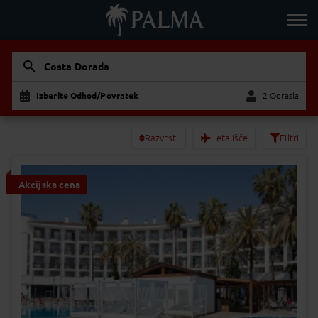
Costa Dorada
Izberite Odhod/Povratek
2 Odrasla
Odrasla
Otrok
Razvrsti
Letališče
Filtri
Akcijska cena