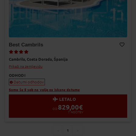
Best Cambrils
Dodaj v Moj izbor
Cambrils,
Costa Dorada,
Španija
Prikaži na zemljevidu
ODHODI
Datumi odhodov
Samo še 5 sob na voljo za iskane datume
LETALO
829,00
€
OD
7
NOČITEV
1
You're
page
page