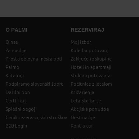
on
page
O PALMI
REZERVIRAJ
O nas
Moj izbor
Za medije
Koledar potovanj
Prosta delovna mesta pod
Zaključene skupine
Palmo
Hoteli in apartmaji
Katalogi
Vodena potovanja
Podpiramo slovenski šport
Počitnice z letalom
Darilni bon
Križarjenja
Certifikati
Letalske karte
Splošni pogoji
Akcijske ponudbe
Cenik rezervacijskih stroškov
Destinacije
B2B Login
Rent-a-car