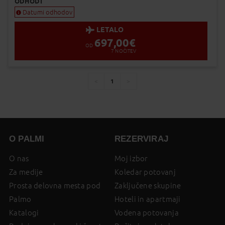
ODHODI
Datumi odhodov
LETALO
697,00
€
OD
7
NOČITEV
1
You're
page
page
on
page
O PALMI
REZERVIRAJ
O nas
Moj izbor
Za medije
Koledar potovanj
Prosta delovna mesta pod
Zaključene skupine
Palmo
Hoteli in apartmaji
Katalogi
Vodena potovanja