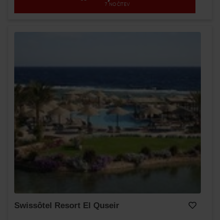
7
NOČITEV
Swissôtel Resort El Quseir