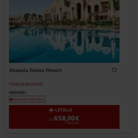
Akassia Swiss Resort
Dodaj v Moj izbor
Prikaži na zemljevidu
ODHODI
Datumi odhodov
LETALO
658,00
€
OD
7
NOČITEV