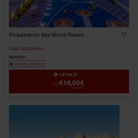
Pickalbatros Sea World Resort
Dodaj v Moj izbor
Prikaži na zemljevidu
ODHODI
Datumi odhodov
LETALO
616,00
€
OD
7
NOČITEV