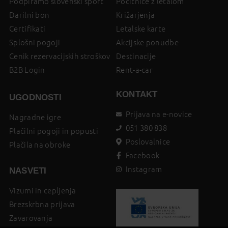
Podpiramo slovenski šport
Počitnice z letalom
Darilni bon
Križarjenja
Certifikati
Letalske karte
Splošni pogoji
Akcijske ponudbe
Cenik rezervacijskih stroškov
Destinacije
B2B Login
Rent-a-car
KONTAKT
UGODNOSTI
Prijava na e-novice
Nagradne igre
051 380 838
Plačilni pogoji in popusti
Poslovalnice
Plačila na obroke
Facebook
Instagram
NASVETI
Vizumi in cepljenja
Brezskrbna prijava
Zavarovanja