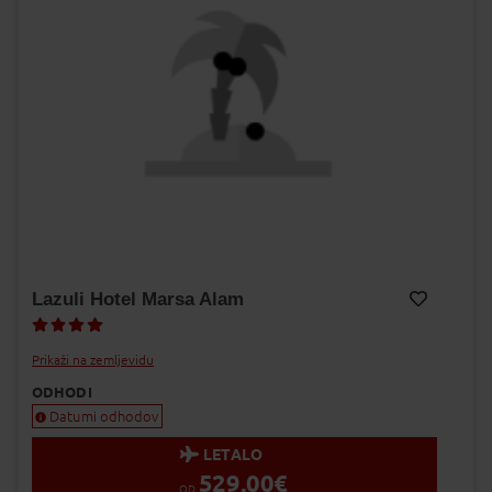
Lazuli Hotel Marsa Alam
Dodaj v Moj izbor
Prikaži na zemljevidu
ODHODI
Datumi odhodov
LETALO
529,00
€
OD