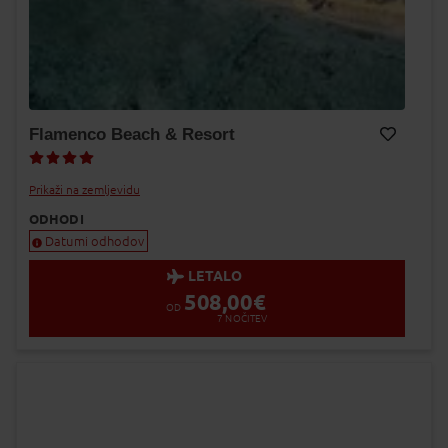
Flamenco Beach & Resort
Dodaj v Moj izbor
Prikaži na zemljevidu
ODHODI
Datumi odhodov
LETALO
508,00
€
OD
7
NOČITEV