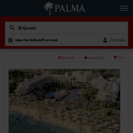
El Quesir
Izberite Odhod/Povratek
2 Odrasla
Odrasla
Otrok
Razvrsti
Letališče
Filtri