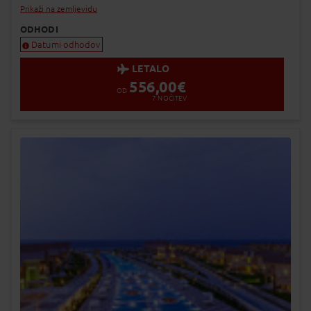
Dodaj v Moj izbor
Prikaži na zemljevidu
ODHODI
Datumi odhodov
LETALO
556,00
€
OD
7
NOČITEV