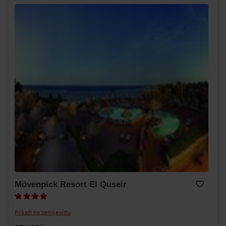
Mövenpick Resort El Quseir
Dodaj v Moj izbor
Prikaži na zemljevidu