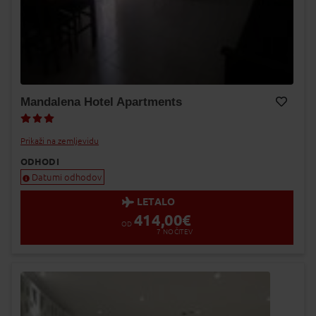
Mandalena Hotel Apartments
Dodaj v Moj izbor
Prikaži na zemljevidu
ODHODI
Datumi odhodov
LETALO
414,00
€
OD
7
NOČITEV