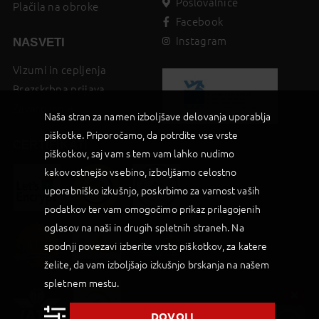
Poslovalnice
Plačila na obroke
Facebook
Instagram
NASVETI
Vizumi in cepljenja
Brezskrbna prijava
Zavarovanja
Naša stran za namen izboljšave delovanja uporablja
piškotke. Priporočamo, da potrdite vse vrste
CERTIFIKATI
piškotkov, saj vam s tem vam lahko nudimo
kakovostnejšo vsebino, izboljšamo celostno
uporabniško izkušnjo, poskrbimo za varnost vaših
podatkov ter vam omogočimo prikaz prilagojenih
oglasov na naši in drugih spletnih straneh. Na
spodnji povezavi izberite vrsto piškotkov, za katere
želite, da vam izboljšajo izkušnjo brskanja na našem
spletnem mestu.
DOVOLI