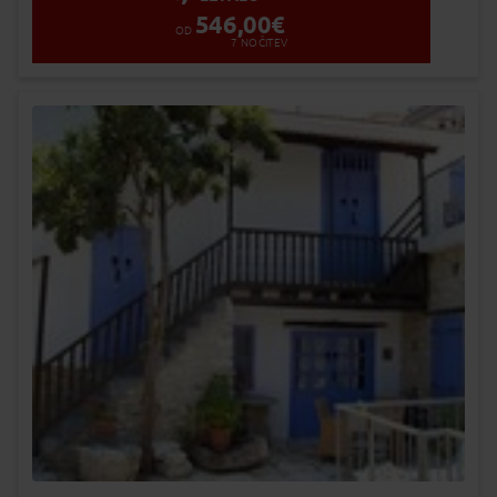
546,00
€
OD
7
NOČITEV