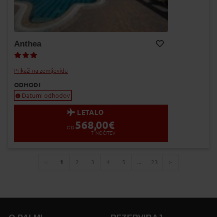
Anthea
Dodaj v Moj izbor
Prikaži na zemljevidu
ODHODI
Datumi odhodov
LETALO
568,00
€
OD
7
NOČITEV
1
2
3
4
5
...
23
You're
page
page
page
page
page
page
page
page
on
page