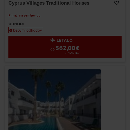
Cyprus Villages Traditional Houses
Dodaj v Moj izbor
Prikaži na zemljevidu
ODHODI
Datumi odhodov
LETALO
562,00
€
OD
7
NOČITEV