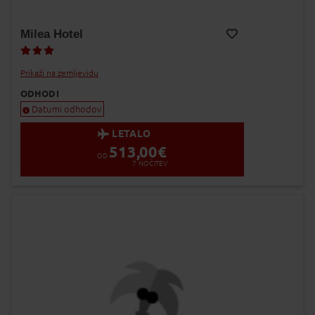
Milea Hotel
Dodaj v Moj izbor
Prikaži na zemljevidu
ODHODI
Datumi odhodov
LETALO
513,00
€
OD
7
NOČITEV