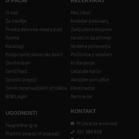
O PALMI
REZERVIRAJ
O nas
Moj izbor
Za medije
Koledar potovanj
Prosta delovna mesta pod
Zaključene skupine
Palmo
Hoteli in apartmaji
Katalogi
Vodena potovanja
Podpiramo slovenski šport
Počitnice z letalom
Darilni bon
Križarjenja
Certifikati
Letalske karte
Splošni pogoji
Akcijske ponudbe
Cenik rezervacijskih stroškov
Destinacije
B2B Login
Rent-a-car
KONTAKT
UGODNOSTI
Prijava na e-novice
Nagradne igre
051 380 838
Plačilni pogoji in popusti