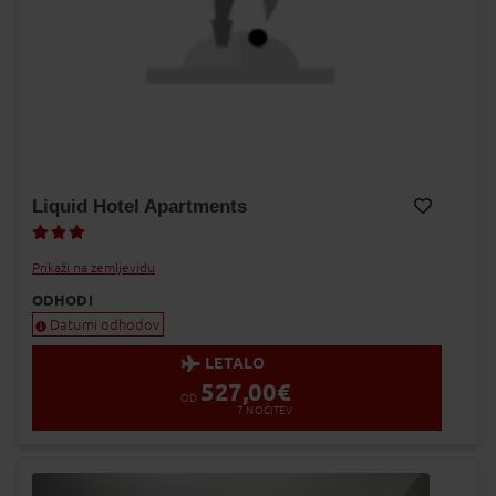
Liquid Hotel Apartments
Dodaj v Moj izbor
Prikaži na zemljevidu
ODHODI
Datumi odhodov
LETALO
527,00
€
OD
7
NOČITEV