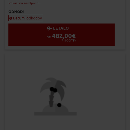
Prikaži na zemljevidu
ODHODI
Datumi odhodov
LETALO
482,00
€
OD
7
NOČITEV