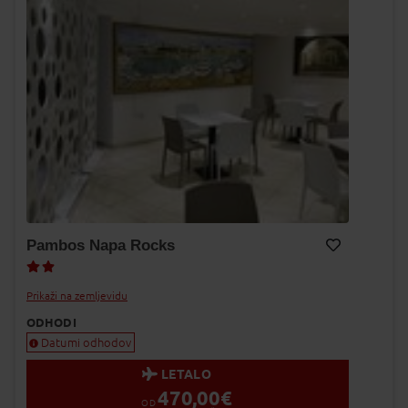
Pambos Napa Rocks
Dodaj v Moj izbor
Prikaži na zemljevidu
ODHODI
Datumi odhodov
LETALO
470,00
€
OD